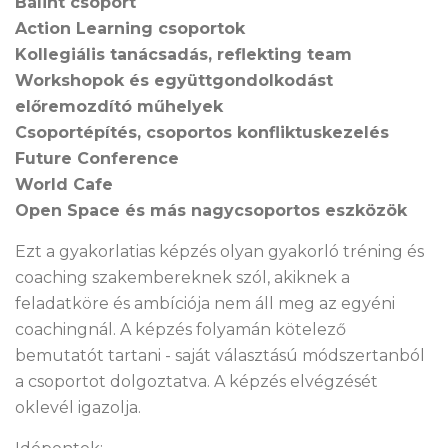
Bálint csoport
Action Learning csoportok
Kollegiális tanácsadás, reflekting team
Workshopok és együttgondolkodást
előremozdító műhelyek
Csoportépítés, csoportos konfliktuskezelés
Future Conference
World Cafe
Open Space és más nagycsoportos eszközök
Ezt a gyakorlatias képzés olyan gyakorló tréning és
coaching szakembereknek szól, akiknek a
feladatköre és ambíciója nem áll meg az egyéni
coachingnál. A képzés folyamán kötelező
bemutatót tartani - saját választású módszertanból
a csoportot dolgoztatva. A képzés elvégzését
oklevél igazolja.