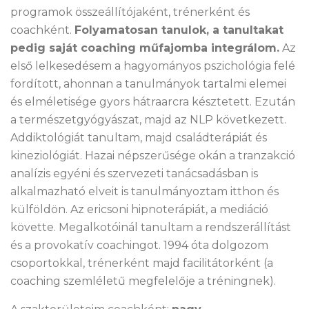
programok összeállítójaként, trénerként és
coachként.
Folyamatosan tanulok, a tanultakat
pedig saját coaching műfajomba integrálom.
Az
első lelkesedésem a hagyományos pszichológia felé
fordított, ahonnan a tanulmányok tartalmi elemei
és elméletisége gyors hátraarcra késztetett. Ezután
a természetgyógyászat, majd az NLP következett.
Addiktológiát tanultam, majd családterápiát és
kineziológiát. Hazai népszerűsége okán a tranzakció
analízis egyéni és szervezeti tanácsadásban is
alkalmazható elveit is tanulmányoztam itthon és
külföldön. Az ericsoni hipnoterápiát, a mediáció
követte. Megalkotóinál tanultam a rendszerállítást
és a provokatív coachingot. 1994 óta dolgozom
csoportokkal, trénerként majd facilitátorként (a
coaching szemléletű megfelelője a tréningnek).