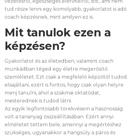
vezetésről, egészséges életvitelről, stb., ami nem
tud része lenni egy komolyabb, gyakorlatot is adó
coach képzésnek, mint amilyen ez is.
Mit tanulok ezen a
képzésen?
Gyakorlatot és az életedben, valamint coach
munkádban téged egy életre megerősítő
szemléletet. Ezt csak a megfelelő képzőtől tudod
elsajáítani, ezért is fontos, hogy csak olyan helyre
menj tanulni, ahol a szakmai oktatódat,
mesterednek is tudod látni.
Az egyik legfontosabb törekvésem a hasznosság
volt a tananyag összeállításában. Ezért annyi
elméletet tettem bele, amennyi a megértéshez
szükséges, ugyanakkor a hangsúly a páros és