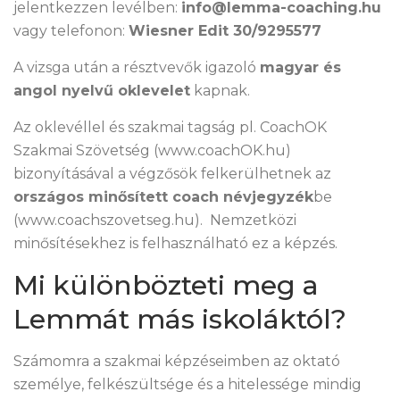
jelentkezzen levélben:
info@lemma-coaching.hu
vagy telefonon:
Wiesner Edit 30/9295577
A vizsga után a résztvevők igazoló
magyar és
angol nyelvű oklevelet
kapnak.
Az oklevéllel és szakmai tagság pl. CoachOK
Szakmai Szövetség (www.coachOK.hu)
bizonyításával a végzősök felkerülhetnek az
országos minősített coach névjegyzék
be
(www.coachszovetseg.hu). Nemzetközi
minősítésekhez is felhasználható ez a képzés.
Mi különbözteti meg a
Lemmát más iskoláktól?
Számomra a szakmai képzéseimben az oktató
személye, felkészültsége és a hitelessége mindig