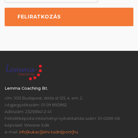
Lemma Coaching Bt.
cím: 1012 Budapest, Attila út 125. 4. em. 2.
cégjegyzékszám: 01 09 892862
Adószám: 23255641-2-41
Felnőttképzési intézményi nyilvántartási szám: 01-0269-06
képviseli: Wiesner Edit
e-mail:
info[kukac]]elni-tudni[pont]hu