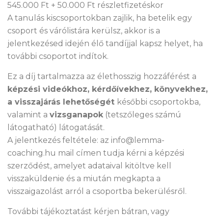
545.000 Ft + 50.000 Ft részletfizetéskor
A tanulás kiscsoportokban zajlik, ha betelik egy
csoport és várólistára kerülsz, akkor is a
jelentkezésed idején élő tandíjjal kapsz helyet, ha
további csoportot indítok.
Ez a díj tartalmazza az élethosszig hozzáférést a
képzési videókhoz, kérdőívekhez, könyvekhez,
a visszajárás lehetőségét
későbbi csoportokba,
valamint a
vizsganapok
(tetszőleges számú
látogatható) látogatását.
A jelentkezés feltétele: az info@lemma-
coaching.hu mail címen tudja kérni a képzési
szerződést, amelyet adataival kitöltve kell
visszaküldenie és a miután megkapta a
visszaigazolást arról a csoportba bekerülésről.
További tájékoztatást kérjen bátran, vagy