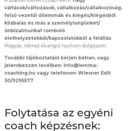
A szakterületeim coachként:
nagy
váltások/változások, vállalkozás/vállalkozóság,
felső vezetői dilemmák és kiégés/kiégésből
kilábalás és más a személyiségünket/
önbizalmunkat romboló
élethelyzetekből/kapcsolatokból a felállás
.
Magyar, német és angol nyelven dolgozom.
További tájékoztatást kérjen bátran, vagy
jelentkezzen levélben: info@lemma-
coaching.hu vagy telefonon: Wiesner Edit
30/9295577
Folytatása az egyéni
coach képzésnek: