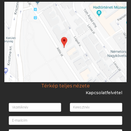
Térkép teljes nézete
Kapcsolatfelvétel