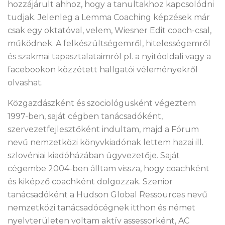
hozzájárult ahhoz, hogy a tanultakhoz kapcsolódni
tudjak. Jelenleg a Lemma Coaching képzések már
csak egy oktatóval, velem, Wiesner Edit coach-csal,
működnek. A felkészültségemről, hitelességemről
és szakmai tapasztalataimról pl. a nyitóoldali vagy a
facebookon közzétett hallgatói véleményekről
olvashat.
Közgazdászként és szociológusként végeztem
1997-ben, saját cégben tanácsadóként,
szervezetfejlesztőként indultam, majd a Fórum
nevű nemzetközi könyvkiadónak lettem hazai ill.
szlovéniai kiadóházában ügyvezetője. Saját
cégembe 2004-ben álltam vissza, hogy coachként
és kiképző coachként dolgozzak. Szenior
tanácsadóként a Hudson Global Ressources nevű
nemzetközi tanácsadócégnek itthon és német
nyelvterületen voltam aktív assessorként, AC