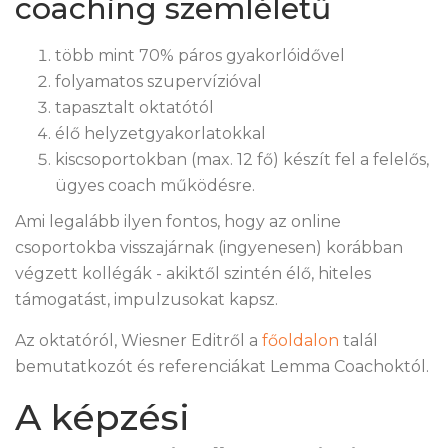
coaching szemléletű
több mint 70% páros gyakorlóidővel
folyamatos szupervízióval
tapasztalt oktatótól
élő helyzetgyakorlatokkal
kiscsoportokban (max. 12 fő) készít fel a felelős,
ügyes coach működésre.
Ami legalább ilyen fontos, hogy az online
csoportokba visszajárnak (ingyenesen) korábban
végzett kollégák - akiktől szintén élő, hiteles
támogatást, impulzusokat kapsz.
Az oktatóról, Wiesner Editről a
főoldalon
talál
bemutatkozót és referenciákat Lemma Coachoktól.
A képzési