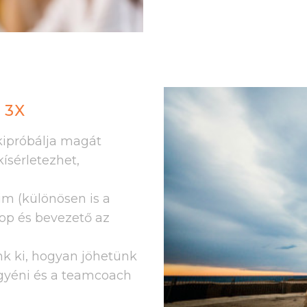
 3X
kipróbálja magát
ísérletezhet,
im (különösen is a
op és bevezető az
k ki, hogyan jöhetünk
egyéni és a teamcoach