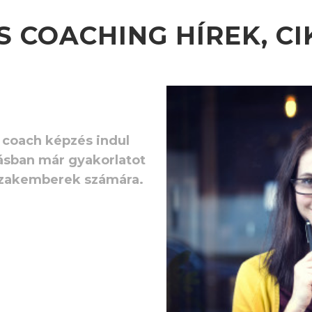
S COACHING HÍREK, C
 coach képzés indul
ásban már gyakorlatot
 szakemberek számára.