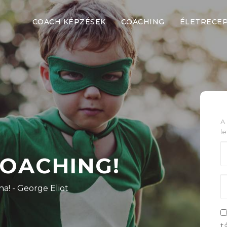
COACH KÉPZÉSEK
COACHING
ÉLETRECE
A
le
COACHING!
na! - George Eliot
t