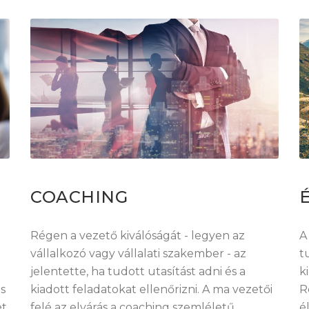
COACHING
Régen a vezető kiválóságát - legyen az
A
vállalkozó vagy vállalati szakember - az
t
a
jelentette, ha tudott utasítást adni és a
k
s
kiadott feladatokat ellenőrizni. A ma vezetői
R
et
felé az elvárás a coaching szemléletű
é