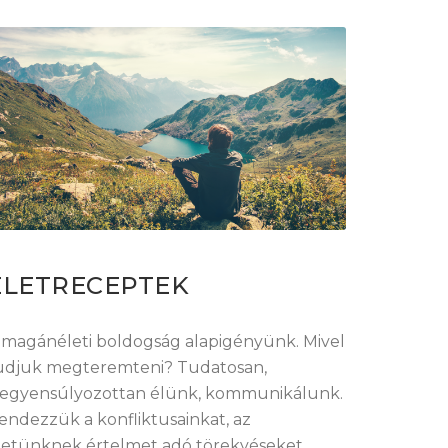
ÉLETRECEPTEK
 magánéleti boldogság alapigényünk. Mivel
udjuk megteremteni? Tudatosan,
iegyensúlyozottan élünk, kommunikálunk.
endezzük a konfliktusainkat, az
letünknek értelmet adó törekvéseket