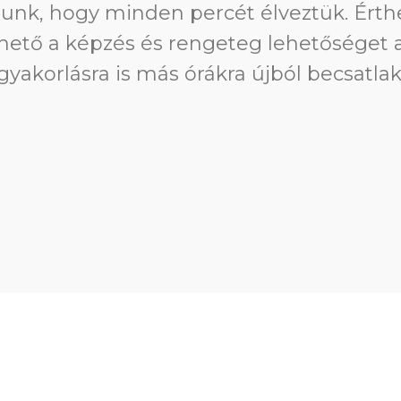
 oktató, akivel valaha is találkoztam. Sz
ósága, aki elkötelezett nemcsak az ember
sőbbi szakmai és emberi támogatása irá
nkinek csak ajánlani tudom.