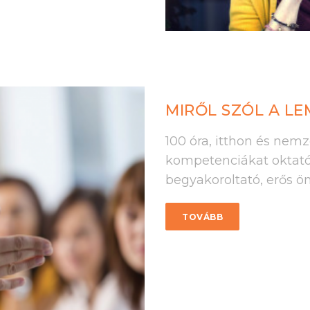
MIRŐL SZÓL A L
100 óra, itthon és nem
kompetenciákat oktató,
begyakoroltató, erős ö
TOVÁBB