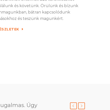
alálunk és követünk. Örülünk és bízunk
nmagunkban, bátran kapcsolódunk
ásokhoz és teszünk magunkért.
ÉSZLETEK
enagyobb