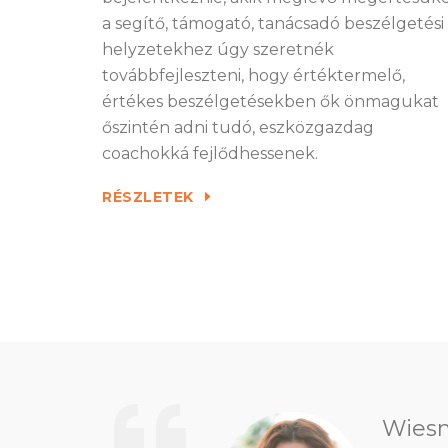
a segítő, támogató, tanácsadó beszélgetési
helyzetekhez úgy szeretnék
továbbfejleszteni, hogy értéktermelő,
értékes beszélgetésekben ők önmagukat
őszintén adni tudó, eszközgazdag
coachokká fejlődhessenek.
RÉSZLETEK
Edit 