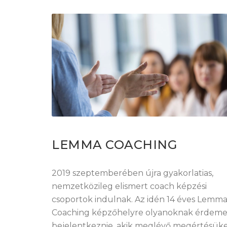
LEMMA COACHING
2019 szeptemberében újra gyakorlatias,
nemzetközileg elismert coach képzési
csoportok indulnak. Az idén 14 éves Lemm
Coaching képzőhelyre olyanoknak érdeme
bejelentkeznie, akik meglévő megértésük