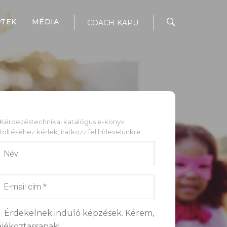
PTEK
MÉDIA
COACH-KAPU
 Kérdezéstechnikai katalógus e-könyv
töltéséhez kérlek, iratkozz fel hírlevelünkre.
Érdekelnek induló képzések. Kérem,
ájékoztassanak!