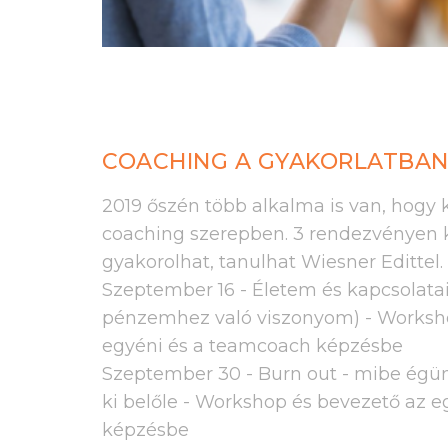
COACHING A GYAKORLATBAN
2019 őszén több alkalma is van, hogy 
coaching szerepben. 3 rendezvényen k
gyakorolhat, tanulhat Wiesner Edittel.
Szeptember 16 - Életem és kapcsolata
pénzemhez való viszonyom) - Worksh
egyéni és a teamcoach képzésbe
Szeptember 30 - Burn out - mibe égün
ki belőle - Workshop és bevezető az 
képzésbe