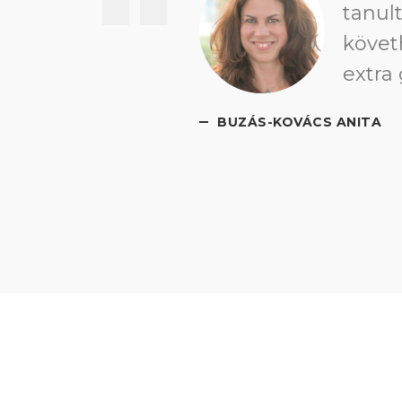
tudású
kivál
de ké
Minde
HATHAZI ALEXA