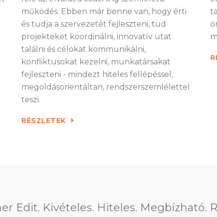
működés. Ebben már benne van, hogy érti
t
és tudja a szervezetét fejleszteni, tud
ö
projekteket koordinálni, innovatív utat
m
találni és célokat kommunikálni,
R
konfliktusokat kezelni, munkatársakat
fejleszteni - mindezt hiteles fellépéssel,
megoldásorientáltan, rendszerszemlélettel
teszi.
RÉSZLETEK
fantasztikus személyiségű és az egyik l