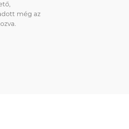
akmája igazi
ek fejlesztése
nyában is.