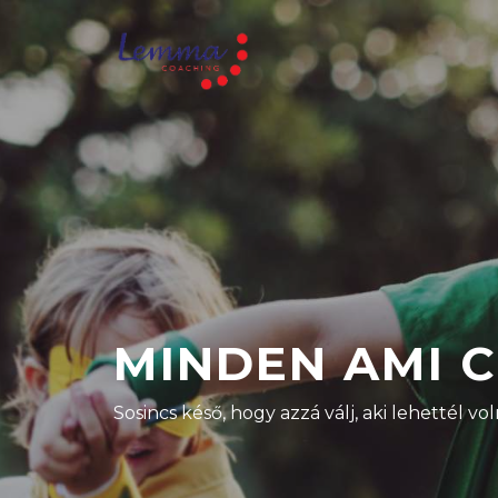
MINDEN AMI 
Sosincs késő, hogy azzá válj, aki lehettél vol