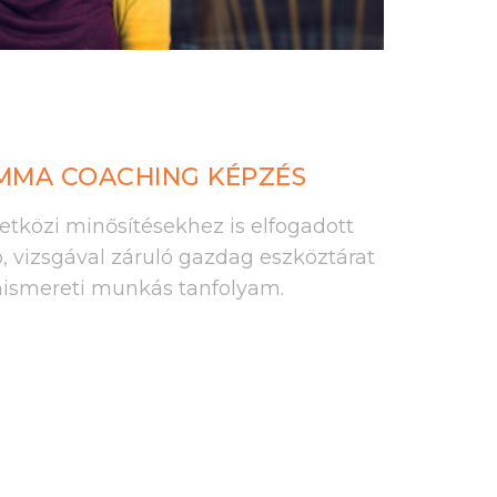
EMMA COACHING KÉPZÉS
zetközi minősítésekhez is elfogadott
 vizsgával záruló gazdag eszköztárat
nismereti munkás tanfolyam.