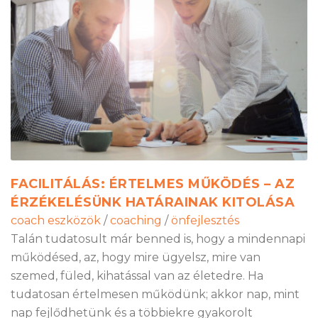
FACILITÁLÁS: ÉRTELMES MŰKÖDÉS – AZ
ÉRZÉKELÉSÜNK HATÁRAINAK KITOLÁSA
coach eszközök
/
coaching
/
önfejlesztés
Talán tudatosult már benned is, hogy a mindennapi
működésed, az, hogy mire ügyelsz, mire van
szemed, füled, kihatással van az életedre. Ha
tudatosan értelmesen működünk; akkor nap, mint
nap fejlődhetünk és a többiekre gyakorolt