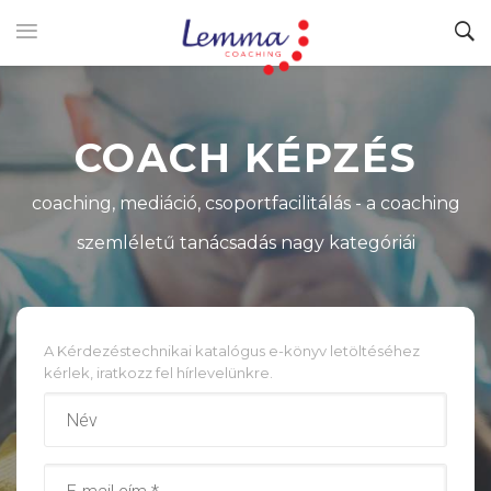
COACH KÉPZÉS
coaching, mediáció, csoportfacilitálás - a coaching
szemléletű tanácsadás nagy kategóriái
A Kérdezéstechnikai katalógus e-könyv letöltéséhez
kérlek, iratkozz fel hírlevelünkre.