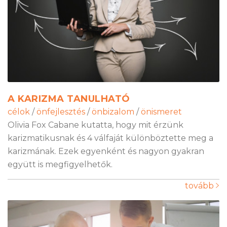
A KARIZMA TANULHATÓ
célok
/
önfejlesztés
/
önbizalom
/
önismeret
Olivia Fox Cabane kutatta, hogy mit érzünk
karizmatikusnak és 4 válfaját különböztette meg a
karizmának. Ezek egyenként és nagyon gyakran
együtt is megfigyelhetők.
tovább