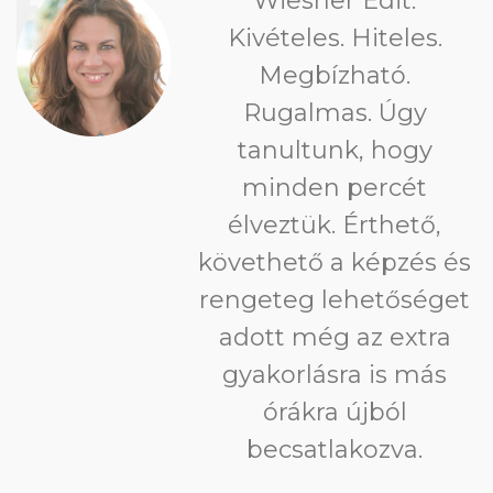
Wiesner Edit.
Kivételes. Hiteles.
Megbízható.
Rugalmas. Úgy
tanultunk, hogy
minden percét
élveztük. Érthető,
követhető a képzés és
rengeteg lehetőséget
adott még az extra
gyakorlásra is más
órákra újból
becsatlakozva.