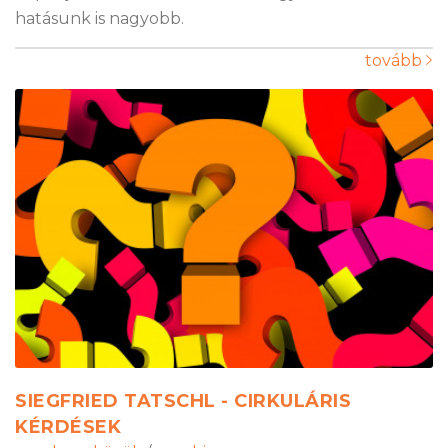
hatásunk is nagyobb.
tovább
SIEGFRIED TATSCHL - CIRKULÁRIS
KÉRDÉSEK