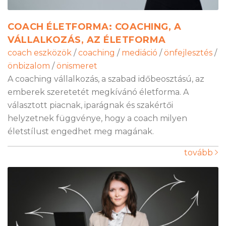
COACH ÉLETFORMA: COACHING, A
VÁLLALKOZÁS, AZ ÉLETFORMA
coach eszközök
/
coaching
/
mediáció
/
önfejlesztés
/
önbizalom
/
önismeret
A coaching vállalkozás, a szabad időbeosztású, az
emberek szeretetét megkívánó életforma. A
választott piacnak, iparágnak és szakértői
helyzetnek függvénye, hogy a coach milyen
életstílust engedhet meg magának.
tovább