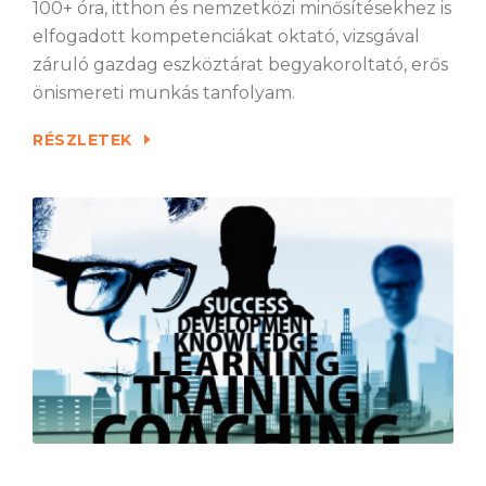
100+ óra, itthon és nemzetközi minősítésekhez is
elfogadott kompetenciákat oktató, vizsgával
záruló gazdag eszköztárat begyakoroltató, erős
önismereti munkás tanfolyam.
RÉSZLETEK