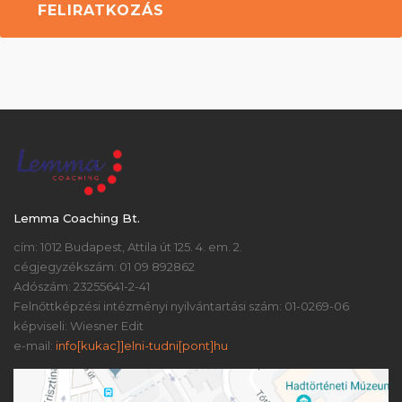
Lemma Coaching Bt.
cím: 1012 Budapest, Attila út 125. 4. em. 2.
cégjegyzékszám: 01 09 892862
Adószám: 23255641-2-41
Felnőttképzési intézményi nyilvántartási szám: 01-0269-06
képviseli: Wiesner Edit
e-mail:
info[kukac]]elni-tudni[pont]hu