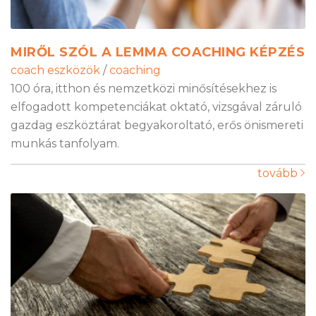
MIRŐL SZÓL A LEMMA COACHING KÉPZÉS
coach eszközök
/
coaching
100 óra, itthon és nemzetközi minősítésekhez is
elfogadott kompetenciákat oktató, vizsgával záruló
gazdag eszköztárat begyakoroltató, erős önismereti
munkás tanfolyam.
tovább