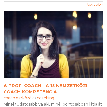
tovább
A PROFI COACH - A 15 NEMZETKÖZI
COACH KOMPETENCIA
coach eszközök
/
coaching
Minél tudatosabb valaki, minél pontosabban látja át