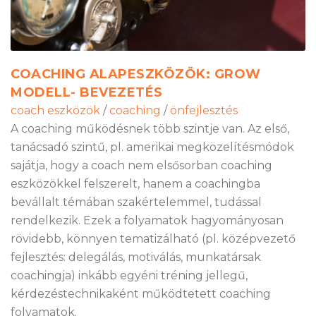
COACHING ALAPESZKÖZÖK: GROW
MODELL- BEVEZETÉS
coach eszközök
/
coaching
/
önfejlesztés
A coaching működésnek több szintje van. Az első,
tanácsadó szintű, pl. amerikai megközelítésmódok
sajátja, hogy a coach nem elsősorban coaching
eszközökkel felszerelt, hanem a coachingba
bevállalt témában szakértelemmel, tudással
rendelkezik. Ezek a folyamatok hagyományosan
rövidebb, könnyen tematizálható (pl. középvezető
fejlesztés: delegálás, motiválás, munkatársak
coachingja) inkább egyéni tréning jellegű,
kérdezéstechnikaként működtetett coaching
folyamatok.