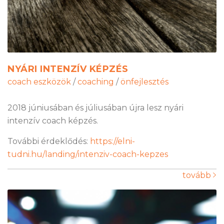
NYÁRI INTENZÍV KÉPZÉS
coach eszközök
/
coaching
/
önfejlesztés
2018 júniusában és júliusában újra lesz nyári
intenzív coach képzés.
További érdeklődés:
https://elni-
tudni.hu/landing/intenziv-coach-kepzes
tovább