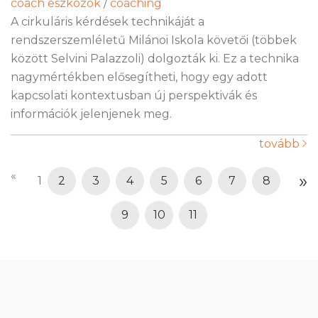
coach eszközök
/
coaching
A cirkuláris kérdések technikáját a
rendszerszemléletű Milánoi Iskola követői (többek
között Selvini Palazzoli) dolgozták ki. Ez a technika
nagymértékben elősegítheti, hogy egy adott
kapcsolati kontextusban új perspektivák és
információk jelenjenek meg.
tovább
«
»
1
2
3
4
5
6
7
8
9
10
11