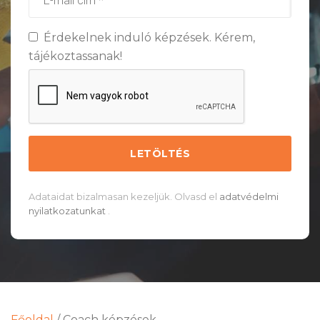
Érdekelnek induló képzések. Kérem,
tájékoztassanak!
Adataidat bizalmasan kezeljük. Olvasd el
adatvédelmi
nyilatkozatunkat
.
Főoldal
/
Coach képzések