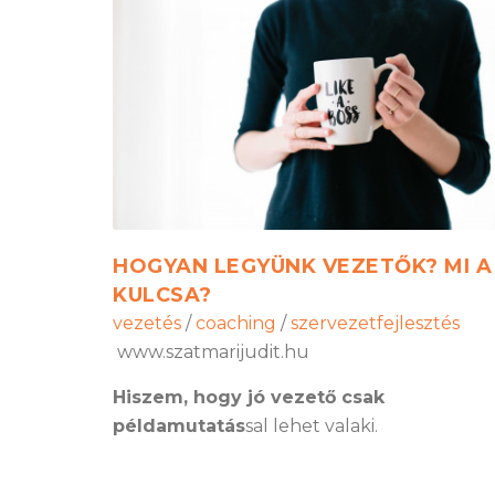
HOGYAN LEGYÜNK VEZETŐK? MI A
KULCSA?
vezetés
/
coaching
/
szervezetfejlesztés
www.szatmarijudit.hu
Hiszem, hogy jó vezető csak
példamutatás
sal lehet valaki.