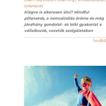
önismeret
Kiégve is sikeresen élni? Mindful
pillanatok, a nemcsinálás öröme és még
jónéhány gondolat- és lelki gyakorlat a
vállalkozók, vezetők szolgálatában
továb