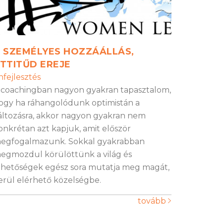
 SZEMÉLYES HOZZÁÁLLÁS,
TTITŰD EREJE
nfejlesztés
 coachingban nagyon gyakran tapasztalom,
ogy ha ráhangolódunk optimistán a
áltozásra, akkor nagyon gyakran nem
onkrétan azt kapjuk, amit először
egfogalmazunk. Sokkal gyakrabban
egmozdul körülöttünk a világ és
ehetőségek egész sora mutatja meg magát,
erül elérhető közelségbe.
tovább