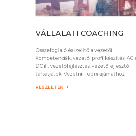
VÁLLALATI COACHING
Összefoglaló és izelítő a vezetői
kompetenciák, vezetői profilkészítés, AC 
DC ill. vezetőfejlesztés, vezetőfejlesztő
társasjáték: Vezetni-Tudni ajánlathoz
RÉSZLETEK