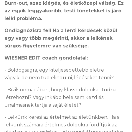
Burn-out, azaz kiégés, és életközepi válság. Ez
az egyik leggyakoribb, testi tünetekkel is járó
lelki probléma.
Ö
ndiagnózisra fel! Ha a lenti kérdések közül
egy vagy több megérinti, akkor a lelkének
sürgős figyelemre van szüksége.
WIESNER EDIT coach gondolatai:
- Boldogságra, egy kiteljesedettebb életre
vágyik, de nem tud elindulni, lépéseket tenni?
- Bízik önmagában, hogy klassz dolgokat tudna
létrehozni? Vagy inkább bele sem kezd és
unalmasnak tartja a saját életét?
- Lelkünk keresi az értelmet az életünkben. Ha a
lelkünk számára értelmes dolgokra fordítjuk az