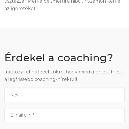
tisztázza? Meri-e beismerni a hibáit? Számon kéri-e
az ígéreteket?
Érdekel a coaching?
Iratkozz fel hírlevelünkre, hogy mindig értesülhess
a legfrissebb coaching-hírekről!