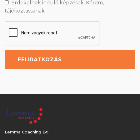
Érdekelnek induló képzések. Kérem,
tájékoztassanak!
Lemma Coaching Bt.