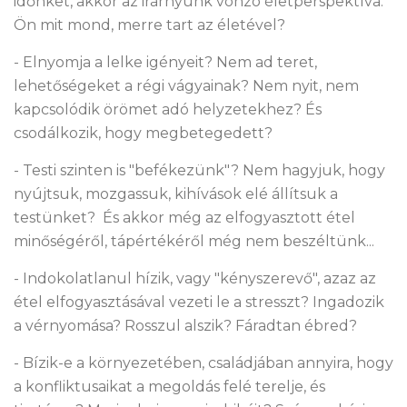
időnket, akkor az irárnyunk vonzó életperspektíva.
Ön mit mond, merre tart az életével?
- Elnyomja a lelke igényeit? Nem ad teret,
lehetőségeket a régi vágyainak? Nem nyit, nem
kapcsolódik örömet adó helyzetekhez? És
csodálkozik, hogy megbetegedett?
- Testi szinten is "befékezünk"? Nem hagyjuk, hogy
nyújtsuk, mozgassuk, kihívások elé állítsuk a
testünket? És akkor még az elfogyasztott étel
minőségéről, tápértékéről még nem beszéltünk...
- Indokolatlanul hízik, vagy "kényszerevő", azaz az
étel elfogyasztásával vezeti le a stresszt? Ingadozik
a vérnyomása? Rosszul alszik? Fáradtan ébred?
- Bízik-e a környezetében, családjában annyira, hogy
a konfliktusaikat a megoldás felé terelje, és