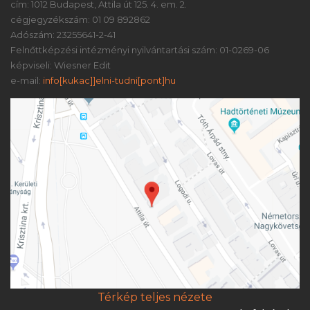
cím: 1012 Budapest, Attila út 125. 4. em. 2.
cégjegyzékszám: 01 09 892862
Adószám: 23255641-2-41
Felnőttképzési intézményi nyilvántartási szám: 01-0269-06
képviseli: Wiesner Edit
e-mail:
info[kukac]]elni-tudni[pont]hu
Térkép teljes nézete