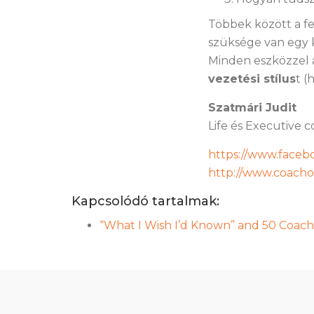
Többek között a f
szüksége van egy k
Minden eszközzel 
vezetési stílus
t (
Szatmári Judit
Life és Executive 
https://www.face
http://www.coacho
Kapcsolódó tartalmak:
“What I Wish I’d Known” and 50 Coach