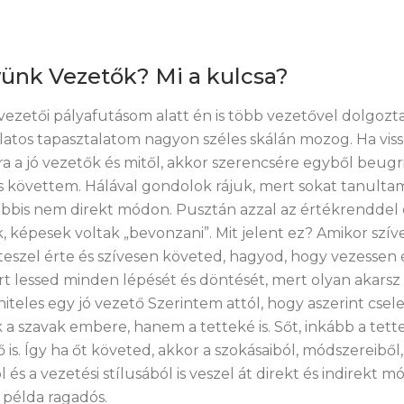
ünk Vezetők? Mi a kulcsa?
vezetői pályafutásom alatt én is több vezetővel dolgozt
latos tapasztalatom nagyon széles skálán mozog. Ha vis
a a jó vezetők és mitől, akkor szerencsére egyből beugri
és követtem. Hálával gondolok rájuk, mert sokat tanult
alábbis nem direkt módon. Pusztán azzal az értékrenddel 
k, képesek voltak „bevonzani”. Mit jelent ez? Amikor szí
n teszel érte és szívesen követed, hagyod, hogy vezessen
t lessed minden lépését és döntését, mert olyan akarsz l
 hiteles egy jó vezető Szerintem attól, hogy aszerint csele
a szavak embere, hanem a tetteké is. Sőt, inkább a tette
ő is. Így ha őt követed, akkor a szokásaiból, módszereiből,
s a vezetési stílusából is veszel át direkt és indirekt mó
 példa ragadós.