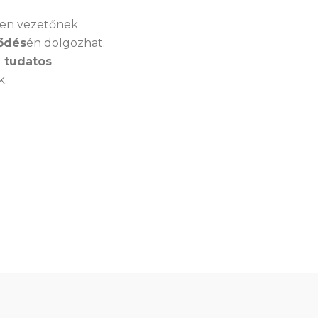
nden vezetőnek
lődés
én dolgozhat.
 tudatos
k.