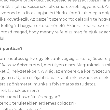
céged vagy a projekted. Jegyzeteld le és szedj össze miné
űnőt is (pl: ne késsenek, lelkiismeretesek legyenek…). A
ezdenéd el a lista alapján értékelni, fordítsuk meg a dolg
tika következik. Az összeírt szempontok alapján te hog
a kollégáid hogyan értékelnének? Akár használhatsz eh
 pontozd magad, hogy mennyire felelsz meg feléjük az ad
al.
5 pontban?
ön-tudatosság. Ez egy életünk végéig tartó fejlődési fol
%-os az önismereted, mert ilyen nincs. Magunknak is 
t új helyzetekben. A világ, az emberek, a környezetün
gy mi is. Újabb és újabb tapasztalataink lesznek és ezek 
ért az önismereti munka is folyamatos és tudatos.
ek látnak és miért?
id tudod használni és hogyan?
ztendő területeiden érdemes dolgozni?
változásokat elérni?