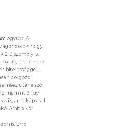
am együtt. A
szagondolok, hogy
k 2-3 személy is,
am tőlük, pedig nem
és hitelességgel,
vesen dolgozol
 és mész utána szó
enni, mint ő. Így
kszik, amit képvisel
ké. Amit elvár
don is. Erre