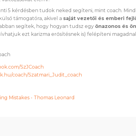
enti 5 kérdésben tudok neked segíteni, mint coach. Mi
ülső támogatóra, akivel a
saját vezetői és emberi fej
abban segítek, hogy hogyan tudsz egy
önazonos és ön
hívhatjuk ezt karizma erősítésnek is) felépíteni magadna
coach
book.com/SzJCoach
k.hu/coach/Szatmari_Judit_coach
ing Mistakes - Thomas Leonard