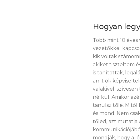
Hogyan legy
Több mint 10 éves 
vezetőkkel kapcso
kik voltak számomr
akiket tiszteltem 
is tanítottak, leg
amit ők képviselte
valakivel, szívese
nélkül. Amikor azér
tanulsz tőle. Mitől
és mond. Nem csak 
tőled, azt mutatja 
kommunikációjából é
mondják, hogy a jó