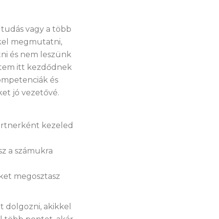
y tudás vagy a több
kkel megmutatni,
tni és nem leszünk
ntem itt kezdődnek
kompetenciák és
et jó vezetővé.
artnerként kezeled
sz a számukra
iket megosztasz
 dolgozni, akikkel