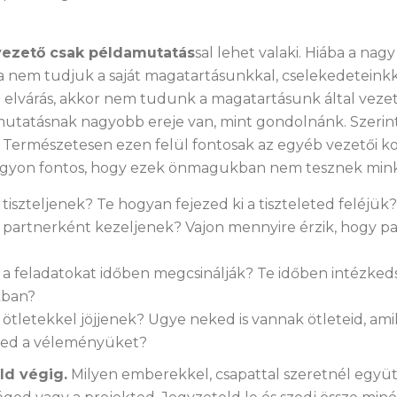
vezető csak példamutatás
sal lehet valaki. Hiába a nag
ha nem tudjuk a saját magatartásunkkal, cselekedetein
z elvárás, akkor nem tudunk a magatartásunk által veze
amutatásnak nagyobb ereje van, mint gondolnánk. Szeri
k. Természetesen ezen felül fontosak az egyéb vezetői 
nagyon fontos, hogy ezek önmagukban nem tesznek mink
tiszteljenek? Te hogyan fejezed ki a tiszteleted feléjük?
 partnerként kezeljenek? Vajon mennyire érzik, hogy p
 a feladatokat időben megcsinálják? Te időben intézked
kban?
 ötletekkel jöjjenek? Ugye neked is vannak ötleteid, am
éred a véleményüket?
ld végig.
Milyen emberekkel, csapattal szeretnél együtt