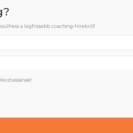
g?
esülhess a legfrissebb coaching-hírekről!
ékoztassanak!