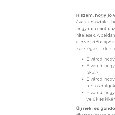
Hiszem, hogy jó 
éves tapasztalat, 
hogy mi a minta, a
hitelesek. A péld
a jó vezetői alapo
készségek is, de 
Elvárod, hogy 
Elvárod, hogy
őket?
Elvárod, hogy
fontos dolgo
Elvárod, hogy
velük és kik
Ülj neki és gondo