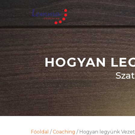
HOGYAN LEG
Szat
Főoldal
/
Coaching
/
Hogyan legyünk Vezető