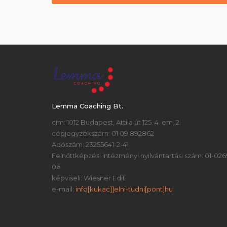
Lemma Coaching Bt.
cím: 1012 Budapest, Attila út 125. 4. em. 2.
cégjegyzékszám: 01 09 892862
Adószám: 23255641-2-41
Felnőttképzési intézményi nyilvántartási szám: 01-026
06
képviseli: Wiesner Edit
e-mail:
info[kukac]]elni-tudni[pont]hu