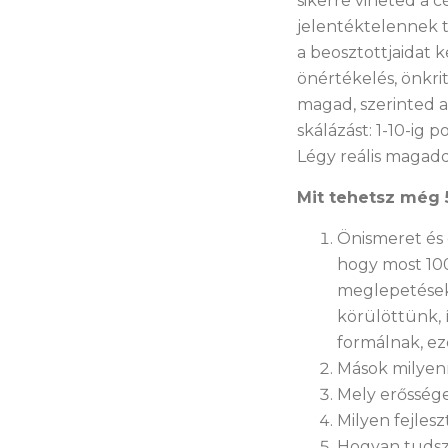
sikerre viheted a 
jelentéktelennek t
a beosztottjaidat k
önértékelés, önkri
magad, szerinted 
skálázást: 1-10-ig
Légy reális magadd
Mit tehetsz még 
Önismeret és 
hogy most 100
meglepetéseke
körülöttünk, í
formálnak, ez
Mások milyenn
Mely erőssége
Milyen fejles
Hogyan tudsz 