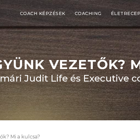
COACH KÉPZÉSEK
COACHING
ÉLETRECE
YÜNK VEZETŐK? M
mári Judit Life és Executive 
k? Mi a kulcsa?