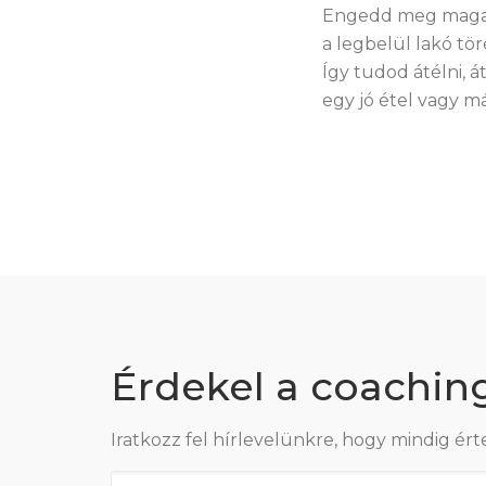
Engedd meg magadn
a legbelül lakó tö
Így tudod átélni, 
egy jó étel vagy m
Érdekel a coachin
Iratkozz fel hírlevelünkre, hogy mindig ért