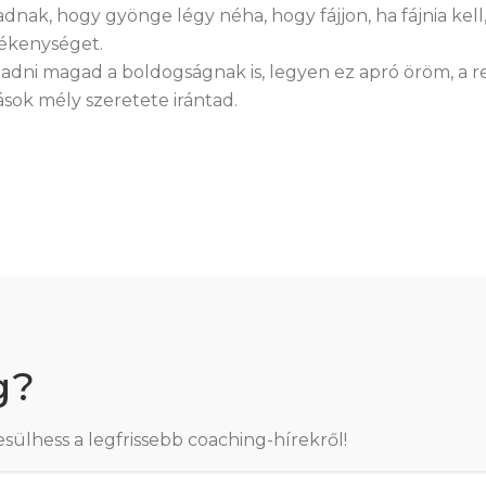
ak, hogy gyönge légy néha, hogy fájjon, ha fájnia ke
rékenységet.
átadni magad a boldogságnak is, legyen ez apró öröm, a r
ások mély szeretete irántad.
g?
esülhess a legfrissebb coaching-hírekről!