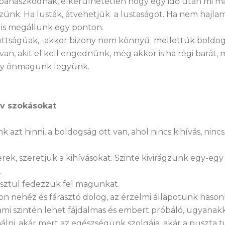
panaszkodnak, elkerülhetetlen hogy egy idő után mi m
ünk. Ha lusták, átvehetjük a lustaságot. Ha nem hajlam
 is megállunk egy ponton.
tottságúak, -akkor bizony nem könnyű mellettük boldog
an, akit el kell engednünk, még akkor is ha régi barát, 
gy önmagunk legyünk.
tív szokásokat
azt hinni, a boldogság ott van, ahol nincs kihívás, ninc
rek, szeretjük a kihívásokat. Szinte kivirágzunk egy-eg
.
esztül fedezzük fel magunkat.
n nehéz és fárasztó dolog, az érzelmi állapotunk hason
mi szintén lehet fájdalmas és embert próbáló, ugyanakk
álni, akár mert az egészségünk szolgája, akár a puszta 