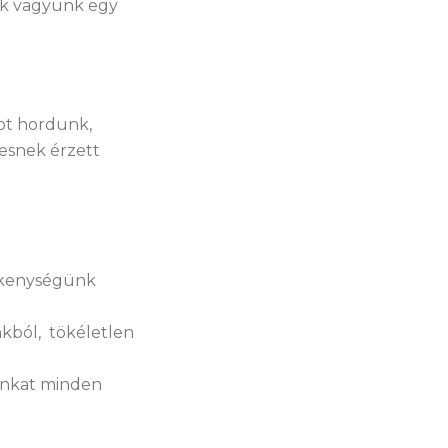
ek vagyunk egy
kot hordunk,
esnek érzett
lékenységünk
nkból, tökéletlen
unkat minden