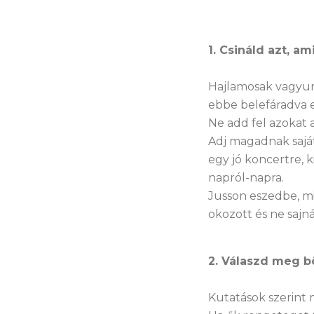
1. Csináld azt, a
Hajlamosak vagyun
ebbe belefáradva e
Ne add fel azokat 
Adj magadnak saját 
egy jó koncertre, 
napról-napra.
Jusson eszedbe, m
okozott és ne sajnál
2. Válaszd meg b
Kutatások szerint m