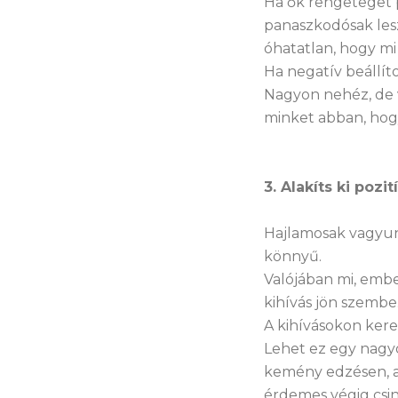
Ha ők rengeteget 
panaszkodósak lesz
óhatatlan, hogy mi
Ha negatív beállí
Nagyon nehéz, de v
minket abban, ho
3. Alakíts ki pozi
Hajlamosak vagyunk 
könnyű.
Valójában mi, embe
kihívás jön szembe
A kihívásokon ker
Lehet ez egy nagyo
kemény edzésen, a
érdemes végig csin