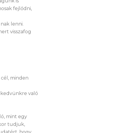
agunk is
osak fejlődni,
nak lenni.
mert visszafog
s cél, minden
y kedvünkre való
ló, mint egy
or tudjuk,
tudatért, hogy