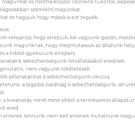
uk magunkat és mintha először néznénk tükörbe, képes
, világosabban szemlélni magunkat.
at és hagyjuk hogy mások is ezt tegyék.
itok.
m velejárója, hogy elrejtjük, kik vagyunk igazán, masz
álunk magunknak, hogy megmutassuk az általunk hely
s a többit igyekszünk elrejteni.
llanataink sebezhetőségünk felvállalásából erednek.
gmutatni, nem vagyunk tökéletesek.
bb pillanatainkat is sebezhetőségünk okozza.
etetünk, a legjobb barátság is sebezhetőségünk, sérü
ik.
, a kreativitás, mind-mind ebből a természetes állapotu
ól ered.
an erősnek lennünk, nem kell erősnek mutatnunk mag