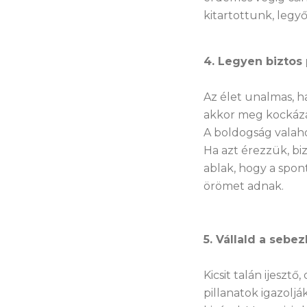
kitartottunk, leg
4. Legyen biztos
Az élet unalmas, 
akkor meg kockáza
A boldogság valaho
Ha azt érezzük, biz
ablak, hogy a spon
örömet adnak.
5. Vállald a seb
Kicsit talán ijesz
pillanatok igazolj