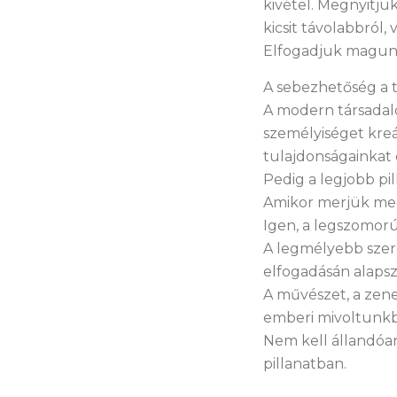
kivétel. Megnyitj
kicsit távolabbról
Elfogadjuk magunk
A sebezhetőség a t
A modern társadalo
személyiséget kre
tulajdonságainkat é
Pedig a legjobb pi
Amikor merjük me
Igen, a legszomorú
A legmélyebb szer
elfogadásán alapsz
A művészet, a zene
emberi mivoltunkb
Nem kell állandó
pillanatban.