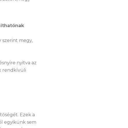
míthatónak
 szerint megy,
ésnyire nyitva az
k rendkívüli
tőségét. Ezek a
lól egyikünk sem