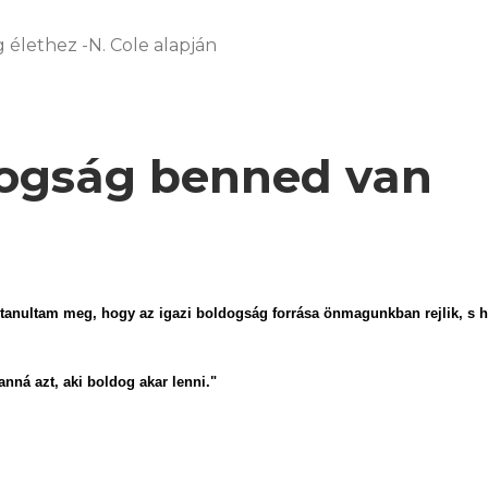
g élethez -N. Cole alapján
ogság benned van
 tanultam meg, hogy az igazi boldogság forrása önmagunkban rejlik, s
anná azt, aki boldog akar lenni."
au