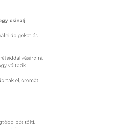
ogy csinálj
álni dolgokat és
rátaiddal vásárolni,
ogy változik
ortak el, örömöt
több időt tölti.