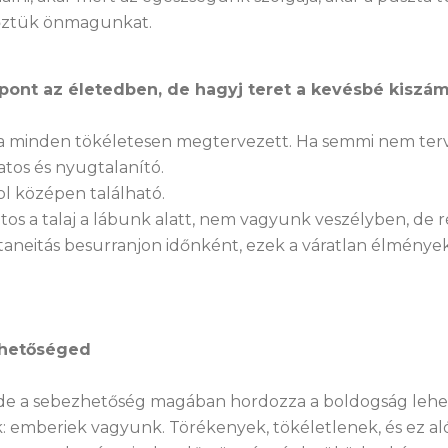
yőztük önmagunkat.
 pont az életedben, de hagyj teret a kevésbé kiszá
ha minden tökéletesen megtervezett. Ha semmi nem terv
tos és nyugtalanító.
l középen található.
tos a talaj a lábunk alatt, nem vagyunk veszélyben, de r
taneitás besurranjon időnként, ezek a váratlan élménye
ezhetőséged
tő, de a sebezhetőség magában hordozza a boldogság lehe
ák: emberiek vagyunk. Törékenyek, tökéletlenek, és ez a