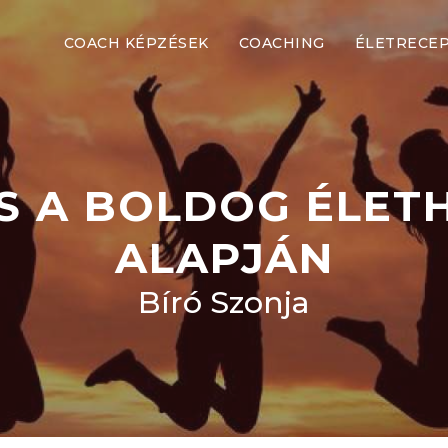
COACH KÉPZÉSEK
COACHING
ÉLETRECE
S A BOLDOG ÉLETH
ALAPJÁN
Bíró Szonja