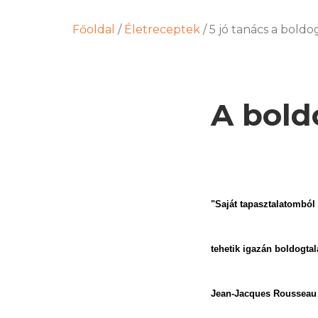
Főoldal
/
Életreceptek
/
5 jó tanács a boldo
A bold
"Saját tapasztalatomból
tehetik igazán boldogtal
Jean-Jacques Rousse