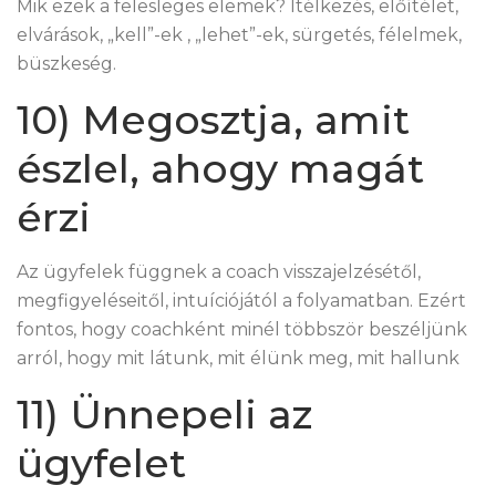
Mik ezek a felesleges elemek? Ítélkezés, előítélet,
elvárások, „kell”-ek , „lehet”-ek, sürgetés, félelmek,
büszkeség.
10) Megosztja, amit
észlel, ahogy magát
érzi
Az ügyfelek függnek a coach visszajelzésétől,
megfigyeléseitől, intuíciójától a folyamatban. Ezért
fontos, hogy coachként minél többször beszéljünk
arról, hogy mit látunk, mit élünk meg, mit hallunk
11) Ünnepeli az
ügyfelet