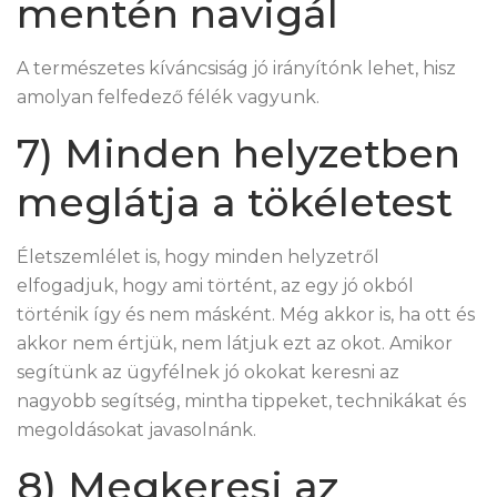
mentén navigál
A természetes kíváncsiság jó irányítónk lehet, hisz
amolyan felfedező félék vagyunk.
7) Minden helyzetben
meglátja a tökéletest
Életszemlélet is, hogy minden helyzetről
elfogadjuk, hogy ami történt, az egy jó okból
történik így és nem másként. Még akkor is, ha ott és
akkor nem értjük, nem látjuk ezt az okot. Amikor
segítünk az ügyfélnek jó okokat keresni az
nagyobb segítség, mintha tippeket, technikákat és
megoldásokat javasolnánk.
8) Megkeresi az