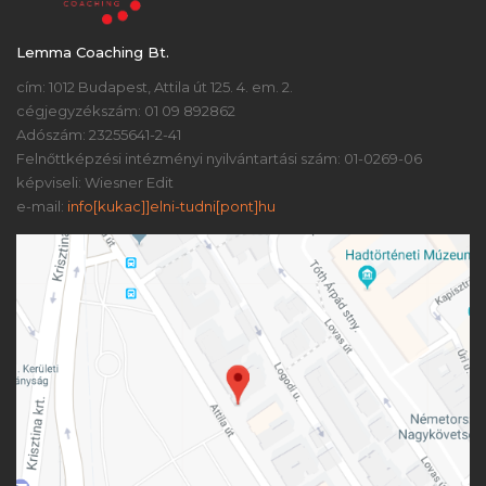
Lemma Coaching Bt.
cím: 1012 Budapest, Attila út 125. 4. em. 2.
cégjegyzékszám: 01 09 892862
Adószám: 23255641-2-41
Felnőttképzési intézményi nyilvántartási szám: 01-0269-06
képviseli: Wiesner Edit
e-mail:
info[kukac]]elni-tudni[pont]hu