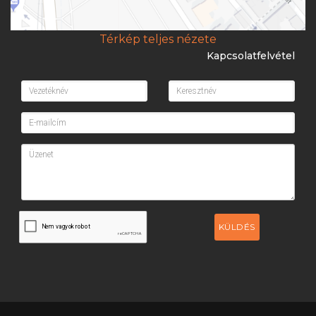
Térkép teljes nézete
Kapcsolatfelvétel
KÜLDÉS