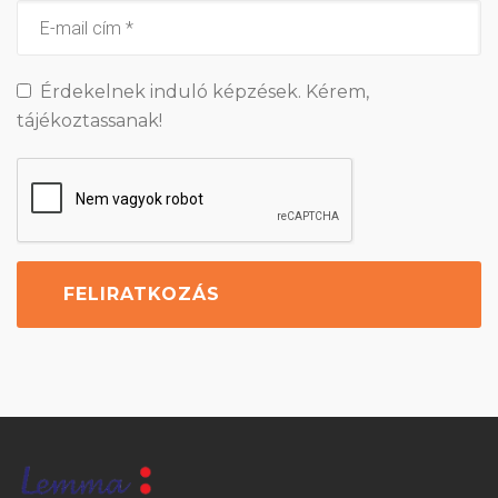
Érdekelnek induló képzések. Kérem,
tájékoztassanak!