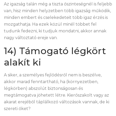
Az igazság talán még a tiszta őszinteségnél is feljebb
van, hisz minden helyzetben több igazság működik,
minden embert és cselekedeteit több igaz érzés is
mozgathatja. Ha ezek közül minél többet fel
tudunk fedezni, ki tudjuk mondatni, akkor annak
nagy változtató ereje van.
14) Támogató légkört
alakít ki
A siker, a személyes fejlődésről nem is beszélve,
akkor marad fenntartható, ha (környezetben,
légkörben) abszolút biztonságosan és
megtámogatva jöhetett létre. Kierőszakolt vagy az
akarat erejéből táplálkozó változások vannak, de ki
szereti őket?