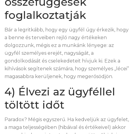
összefüggések
foglalkoztatják
Bár a legritkább, hogy egy ügyfél úgy érkezik, hogy
a benne és terveiben rejlő nagy értékeken
dolgozzunk, mégis ez a munkánk lényege: az
ügyfél személyes erejét, nagyságát, a
gondolkodását és cselekedeteit hívjuk ki. Ezek a
kihívások segítenek számára, hogy személyes „lécei”
magasabbra kerüljenek, hogy megerősödjön.
4) Élvezi az ügyféllel
töltött időt
Paradox? Mégis egyszerű. Ha kedveljük az ügyfelet,
a maga teljességében (hibáival és értékeivel) akkor