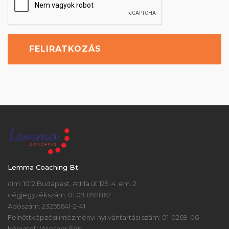
Lemma Coaching Bt.
cím: 1012 Budapest, Attila út 125. 4. em. 2.
cégjegyzékszám: 01 09 892862
Adószám: 23255641-2-41
Felnőttképzési intézményi nyilvántartási szám: 01-0269-06
képviseli: Wiesner Edit