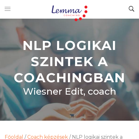
NLP LOGIKAI
SZINTEK A
COACHINGBAN
Wiesner Edit, coach
Főoldal
/
Coach képzések
/
NLP logikai szintek a