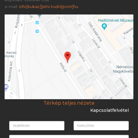
e-mail:
info[kukac]]elni-tudni[pont]hu
Térkép teljes nézete
Kapcsolatfelvétel