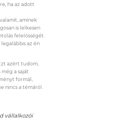
re, ha az adott
valamit, aminek
gosan is lelkesen
tolás felelősségét.
 legalábbis az én
zt azért tudom,
még a saját
ményt formál,
e nincs a témáról.
 vállalkozói