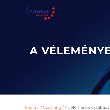
A VÉLEMÉNY
Főoldal
/
Coaching
/
A vélemények szabadsá