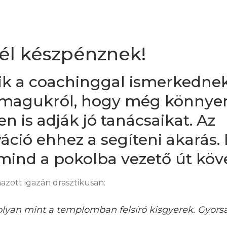
él készpénznek!
ik a coachinggal ismerkednek
magukról, hogy még könnyen
n is adják jó tanácsaikat. Az
áció ehhez a segíteni akarás.
mind a pokolba vezető út kövez
zott igazán drasztikusan:
olyan mint a templomban felsíró kisgyerek. Gyorsa