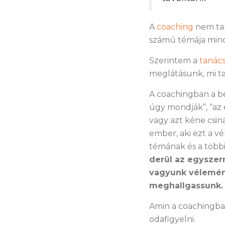
A
coaching
nem tan
számú témája mind
Szerintem a
tanác
meglátásunk, mi t
A coachingban a be
úgy mondják”, “az 
vagy azt kéne csiná
ember, aki ezt a v
témának és a több
derül az egyszer
vagyunk vélemény
meghallgassunk.
Amin a coachingban
odafigyelni.