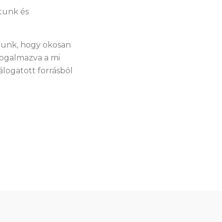
tunk és
atunk, hogy okosan
fogalmazva a mi
álogatott forrásból