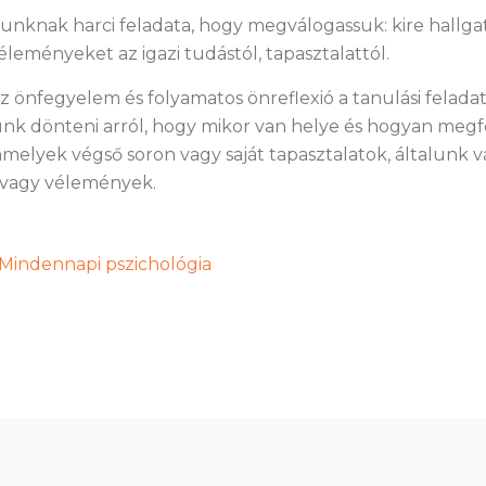
unknak harci feladata, hogy megválogassuk: kire hallga
éleményeket az igazi tudástól, tapasztalattól.
z önfegyelem és folyamatos önreflexió a tanulási felad
junk dönteni arról, hogy mikor van helye és hogyan meg
melyek végső soron vagy saját tapasztalatok, általunk v
 vagy vélemények.
Mindennapi pszichológia