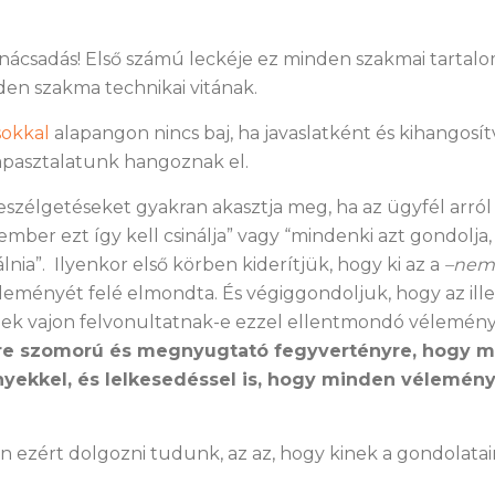
ácsadás! Első számú leckéje ez minden szakmai tartalo
en szakma technikai vitának.
sokkal
alapangon nincs baj, ha javaslatként és kihangosít
apasztalatunk hangoznak el.
szélgetéseket gyakran akasztja meg, ha az ügyfél arról 
ember ezt így kell csinálja” vagy “mindenki azt gondolja,
lnia”. Ilyenkor első körben kiderítjük, hogy ki az a
–nemr
éleményét felé elmondta. És végiggondoljuk, hogy az ille
iek vajon felvonultatnak-e ezzel ellentmondó vélemény
re szomorú és megnyugtató fegyvertényre, hogy m
ekkel, és lelkesedéssel is, hogy minden vélemény
 ezért dolgozni tudunk, az az, hogy kinek a gondolatair