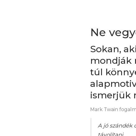
Ne vegy
Sokan, ak
mondják 
túl könnye
alapmotiv
ismerjük 
Mark Twain fogalma
A jó szándék 
távolítani.