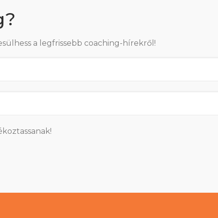
g?
esülhess a legfrissebb coaching-hírekről!
ékoztassanak!