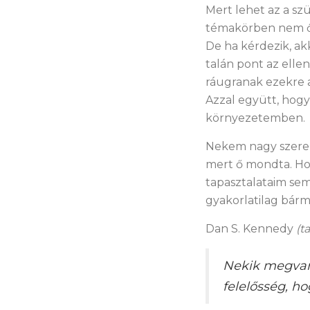
Mert lehet az a sz
témakörben nem ő 
De ha kérdezik, ak
talán pont az elle
ráugranak ezekre a
Azzal együtt, hogy
környezetemben.
Nekem nagy szeren
mert ő mondta. Ho
tapasztalataim se
gyakorlatilag bárm
Dan S. Kennedy
(t
Nekik megvan
felelősség, ho