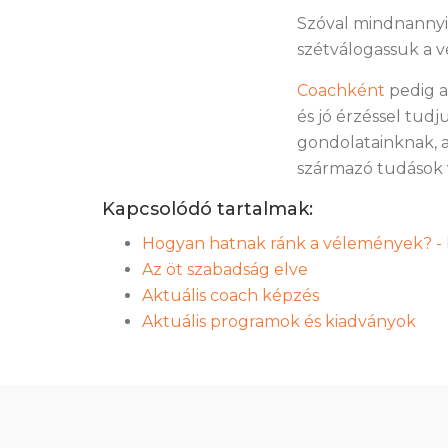
Szóval mindnannyi
szétválogassuk a v
Coachként
pedig a
és jó érzéssel tud
gondolatainknak, a
származó tudások
Kapcsolódó tartalmak:
Hogyan hatnak ránk a vélemények? - 
Az öt szabadság elve
Aktuális coach képzés
Aktuális programok és kiadványok