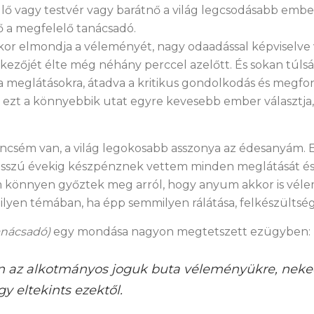
ülő vagy testvér vagy barátnő a világ legcsodásabb embe
a megfelelő tanácsadó.
kor elmondja a véleményét, nagy odaadással képviselve 
nkezőjét élte még néhány perccel azelőtt. És sokan túlsá
 meglátásokra, átadva a kritikus gondolkodás és megfon
 ezt a könnyebbik utat egyre kevesebb ember választja,
csém van, a világ legokosabb asszonya az édesanyám. E
sszú évekig készpénznek vettem minden meglátását és 
m könnyen győztek meg arról, hogy anyum akkor is véle
ilyen témában, ha épp semmilyen rálátása, felkészültség
anácsadó)
egy mondása nagyon megtetszett ezügyben:
 az alkotmányos joguk buta véleményükre, neked
gy eltekints ezektől.