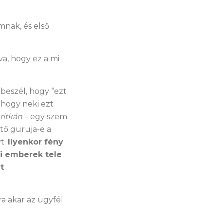
mnak, és első
va, hogy ez a mi
beszél, hogy “ezt
 hogy neki ezt
itkán –
egy szem
tő guruja-e a
t.
Ilyenkor fény
i emberek tele
t
a akar az ügyfél