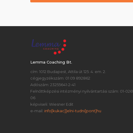
Lemma Coaching Bt.
cím: 1012 Budapest, Attila út 125. 4. em. 2.
cégjegyzékszám: 01 09 892862
Adószám: 23255641-2-41
Felnőttképzési intézményi nyilvántartási szám: 01-026
06
képviseli: Wiesner Edit
e-mail:
info[kukac]]elni-tudni[pont]hu