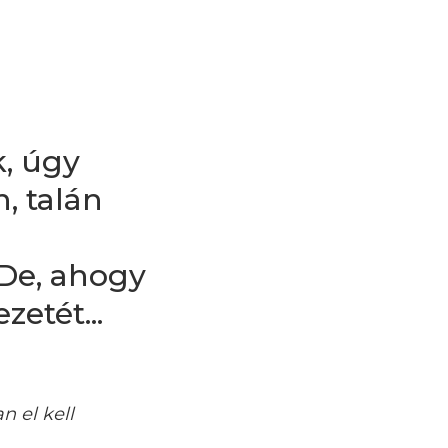
, úgy
, talán
 De, ahogy
etét...
n el kell