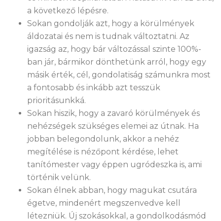
a következő lépésre.
Sokan gondolják azt, hogy a körülmények
áldozatai és nem is tudnak változtatni. Az
igazság az, hogy bár változással szinte 100%-
ban jár, bármikor dönthetünk arról, hogy egy
másik érték, cél, gondolatiság számunkra most
a fontosabb és inkább azt tesszük
prioritásunkká.
Sokan hiszik, hogy a zavaró körülmények és
nehézségek szükséges elemei az útnak. Ha
jobban belegondolunk, akkor a nehéz
megítélése is nézőpont kérdése, lehet
tanítómester vagy éppen ugródeszka is, ami
történik velünk.
Sokan élnek abban, hogy magukat csutára
égetve, mindenért megszenvedve kell
létezniük. Új szokásokkal, a gondolkodásmód