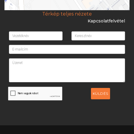
Térkép teljes nézete
Kapcsolatfelvétel
KÜLDÉS