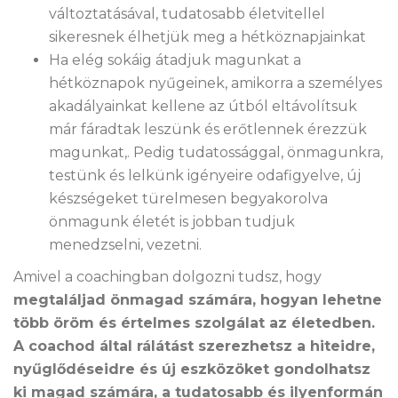
változtatásával, tudatosabb életvitellel
sikeresnek élhetjük meg a hétköznapjainkat
Ha elég sokáig átadjuk magunkat a
hétköznapok nyűgeinek, amikorra a személyes
akadályainkat kellene az útból eltávolítsuk
már fáradtak leszünk és erőtlennek érezzük
magunkat,. Pedig tudatossággal, önmagunkra,
testünk és lelkünk igényeire odafigyelve, új
készségeket türelmesen begyakorolva
önmagunk életét is jobban tudjuk
menedzselni, vezetni.
Amivel a coachingban dolgozni tudsz, hogy
megtaláljad önmagad számára, hogyan lehetne
több öröm és értelmes szolgálat az életedben.
A coachod által rálátást szerezhetsz a hiteidre,
nyűglődéseidre és új eszközöket gondolhatsz
ki magad számára, a tudatosabb és ilyenformán