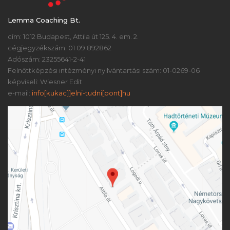
Lemma Coaching Bt.
cím: 1012 Budapest, Attila út 125. 4. em. 2.
cégjegyzékszám: 01 09 892862
Adószám: 23255641-2-41
Felnőttképzési intézményi nyilvántartási szám: 01-0269-06
képviseli: Wiesner Edit
e-mail:
info[kukac]]elni-tudni[pont]hu