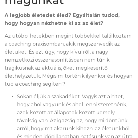
magunkat
A legjobb életedet éled? Egyáltalán tudod,
hogy hogyan nézhetne ki az az élet?
Az utóbbi hetekben megint többekkel találkoztam
a coaching praxisomban, akik megszenvedik az
életüket. És ezt úgy, hogy kívülről, a nagy
nemzetközi összehasonlításban nem tűnik
tragikusnak az aktuális, őket megkeserítő
élethelyzetük. Mégis mi történik ilyenkor és hogyan
tud a coaching segíteni?
Sokan éljük a szakadékot. Vagyis azt a hitet,
hogy ahol vagyunk és ahol lenni szeretnénk,
azok között az állapotok között komoly
távolság van. Az igazság az, hogy mi döntünk
arról, hogy mit akarunk kihozni az életünkből
és minden időpillanatban hatásunk van az útra,