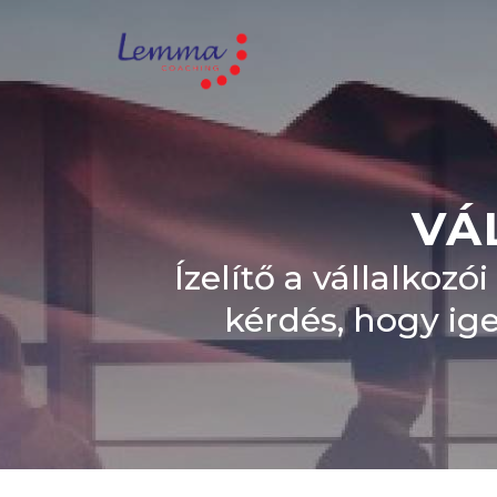
VÁ
Ízelítő a vállalkozó
kérdés, hogy ig