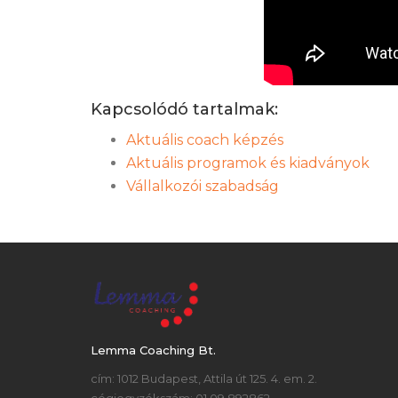
Kapcsolódó tartalmak:
Aktuális coach képzés
Aktuális programok és kiadványok
Vállalkozói szabadság
Lemma Coaching Bt.
cím: 1012 Budapest, Attila út 125. 4. em. 2.
cégjegyzékszám: 01 09 892862