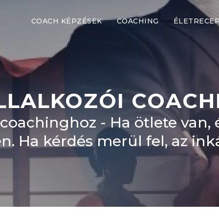
COACH KÉPZÉSEK
COACHING
ÉLETRECE
LLALKOZÓI COACH
i coachinghoz - Ha ötlete van,
en. Ha kérdés merül fel, az i