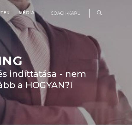
PTEK
MÉDIA
COACH-KAPU
ING
 és indíttatása - nem
nkább a HOGYAN?í