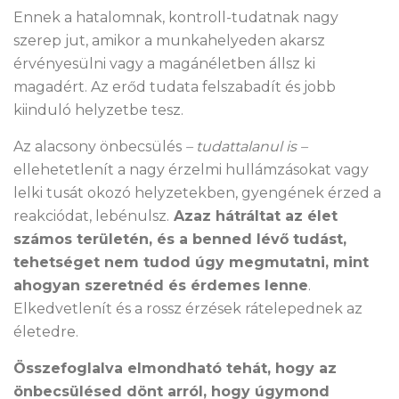
Ennek a hatalomnak, kontroll-tudatnak nagy
szerep jut, amikor a munkahelyeden akarsz
érvényesülni vagy a magánéletben állsz ki
magadért. Az erőd tudata felszabadít és jobb
kiinduló helyzetbe tesz.
Az alacsony önbecsülés
– tudattalanul is –
ellehetetlenít a nagy érzelmi hullámzásokat vagy
lelki tusát okozó helyzetekben, gyengének érzed a
reakciódat, lebénulsz.
Azaz hátráltat az élet
számos területén, és a benned lévő tudást,
tehetséget nem tudod úgy megmutatni, mint
ahogyan szeretnéd és érdemes lenne
.
Elkedvetlenít és a rossz érzések rátelepednek az
életedre.
Összefoglalva elmondható tehát, hogy az
önbecsülésed dönt arról, hogy úgymond