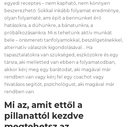
egyedi receptes – nem kapható, nem könnyen
beszerezhető. Sokkal inkább folyamat eredménye,
olyan folyamaté, ami épít a bennünket érő
hatásokra, a dühünkre, a bánatunkra, a
próbálkozásainkra. Mi is tehetünk aktív munkát
bele – önismereti tanfolyamokkal, beszélgetésekkel,
alternatív válaszok kigondolásával… Ha
tapasztalatokra van szükséged, eszközökre és egy
társra, aki melletted van ebben a folyamatodban,
akkor kérj meg egy barátodat, aki magával már
rendben van vagy kérj fel egy coachot vagy
hivatásos segítőt, pszichológust, aki magával már
rendben van.
Mi az, amit ettől a
pillanattól kezdve
megtehetsz az