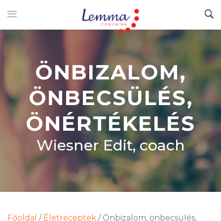
ÖNBIZALOM,
ÖNBECSÜLÉS,
ÖNÉRTÉKELÉS
Wiesner Edit, coach
Főoldal
/
Életreceptek
/
Önbizalom, önbecsülés,