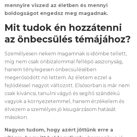
mennyire viszed az életben és mennyi
boldogságot engedsz meg magadnak.
Mit tudok én hozzátenni
az önbecsülés témájához?
Személyesen nekem magamnak is időmbe tellett,
míg nem csak önbizalommal fellépő asszonyság,
hanem ténylegesen önbecsülésében
megerősödött nő lettem. Az életem ezzel a
fejlődéssel nagyot változott. Elsősorban is már nem
csak kíváncsi, tanulni vágyó és segítő szándékú
vagyok a környezetemmel, hanem érzékelem és
élvezem a személyes jó kisugárzásom hatását
másokon.
Nagyon tudom, hogy azért jöttünk erre a