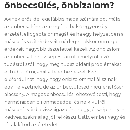
önbecsülés, önbizalom?
Akinek erős, de legalábbis maga számára optimális
az önbecsülése, az megéli a belső egyensúly
érzetét, elfogadta önmagát és ha egy helyzetben a
mások és saját érdekeit mérlegeli, akkor önmaga
érdekeit nagyobb tisztelettel kezeli. Az önbizalom
az önbecsüléshez képest arról a mélyről jövő
tudásról szól, hogy meg tudsz oldani problémákat,
el tudod érni, amit a fejedbe veszel. Ezért
előfordulhat, hogy nagy önbizalommal állsz neki
egy helyzetnek, de az önbecsülésed meglehetősen
alacsony. A magas önbecsülés lehetővé teszi, hogy
harmóniában élj önmagaddal és ne kívülről,
másokról várd a visszaigazolást, hogy jó, szép, helyes,
kedves, szakmailag jól felkészült, stb. ember vagy és
jól alakítod az életedet.