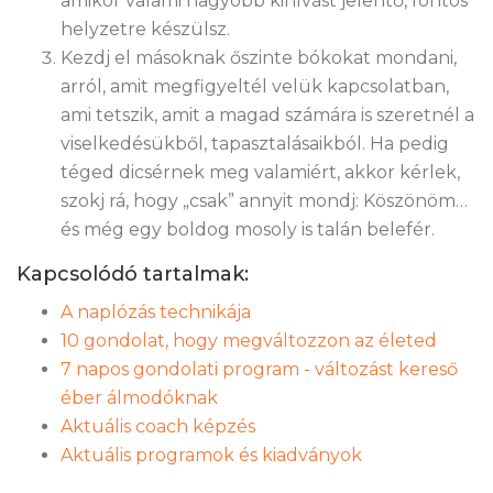
amikor valami nagyobb kihívást jelentő, fontos
helyzetre készülsz.
Kezdj el másoknak őszinte bókokat mondani,
arról, amit megfigyeltél velük kapcsolatban,
ami tetszik, amit a magad számára is szeretnél a
viselkedésükből, tapasztalásaikból. Ha pedig
téged dicsérnek meg valamiért, akkor kérlek,
szokj rá, hogy „csak” annyit mondj: Köszönöm…
és még egy boldog mosoly is talán belefér.
Kapcsolódó tartalmak:
A naplózás technikája
10 gondolat, hogy megváltozzon az életed
7 napos gondolati program - változást kereső
éber álmodóknak
Aktuális coach képzés
Aktuális programok és kiadványok