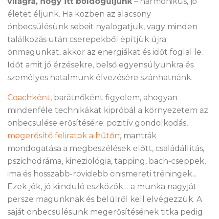
világra, hogy itt boldoguljunk
– harmonikus, jó
életet éljünk. Ha közben az alacsony
önbecsülésünk sebeit nyalogatjuk, vagy minden
találkozás után cserepekből építjük újra
önmagunkat, akkor az energiákat és időt foglal le.
Időt amit jó érzésekre, belső egyensúlyunkra és
személyes hatalmunk élvezésére szánhatnánk.
Coachként
, barátnőként figyelem, ahogyan
mindenféle technikákat kipróbál a környezetem az
önbecsülése erősítésére: pozitív gondolkodás,
megerősítő feliratok a hűtőn
, mantrák
mondogatása a megbeszélések előtt, családállítás,
pszichodráma, kineziológia, tapping, bach-cseppek,
ima és hosszabb-rövidebb önismereti tréningek...
Ezek jók, jó kiinduló eszközök… a munka nagyját
persze magunknak és belülről kell elvégezzük. A
saját önbecsülésünk megerősítésének titka pedig