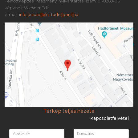
Felnőttképzési intézményi nyilvántartási szám: 01-0269-06
képviseli: Wiesner Edit
e-mail:
info[kukac]]elni-tudni[pont]hu
Térkép teljes nézete
Kapcsolatfelvétel