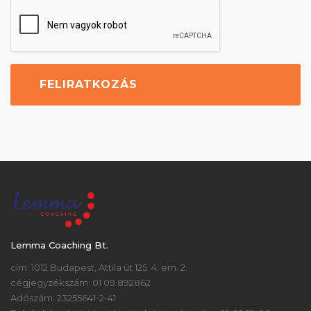
Lemma Coaching Bt.
cím: 1012 Budapest, Attila út 125. 4. em. 2.
cégjegyzékszám: 01 09 892862
Adószám: 23255641-2-41