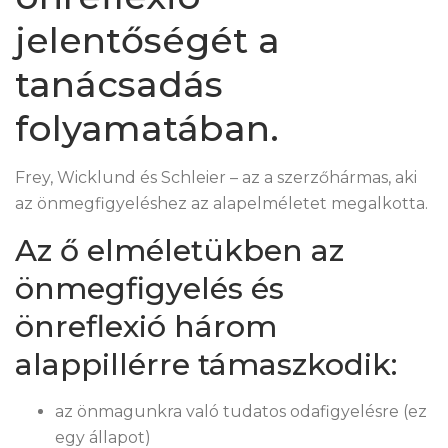
jelentőségét a
tanácsadás
folyamatában.
Frey, Wicklund és Schleier – az a szerzőhármas, aki
az önmegfigyeléshez az alapelméletet megalkotta.
Az ő elméletükben az
önmegfigyelés és
önreflexió három
alappillérre támaszkodik:
az önmagunkra való tudatos odafigyelésre (ez
egy állapot)