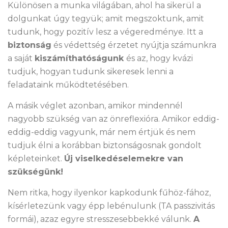
Különösen a munka világában, ahol ha sikerül a
dolgunkat úgy tegyük; amit megszoktunk, amit
tudunk, hogy pozitív lesz a végeredménye. Itt a
biztonság
és védettség érzetet nyújtja számunkra
a saját
kiszámíthatóságunk
és az, hogy kvázi
tudjuk, hogyan tudunk sikeresek lenni a
feladataink működtetésében.
A másik véglet azonban, amikor mindennél
nagyobb szükség van az önreflexióra. Amikor eddig-
eddig-eddig vagyunk, már nem értjük és nem
tudjuk élni a korábban biztonságosnak gondolt
képleteinket.
Új viselkedéselemekre van
szükségünk!
Nem ritka, hogy ilyenkor kapkodunk fűhöz-fához,
kísérletezünk vagy épp lebénulunk (TA passzivitás
formái), azaz egyre stresszesebbekké válunk.
A