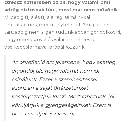
stressz hátterében az áll, hogy valami, ami
addig biztosnak tűnt, most már nem működik.
Mi pedig újra és újra a régi sémáinkkal
próbálkozunk, eredménytelenül. Amíg a stressz
tart, addig nem is igen tudunk abban gondolkodni,
hogy önreflexióval és valami értelmes új
viselkedésformával próbálkozzunk.
Az önreflexió azt jelentené, hogy esetleg
elgondoljuk, hogy valamit nem jól
csinálunk. Ezzel a szembesítéssel
azonban a saját önérzetünket
veszélyeztetjük kvázi. Mert ránézünk, jól
körüljárjuk a gyengeségeinket. Ezért is
nem csináljuk (szívesen).