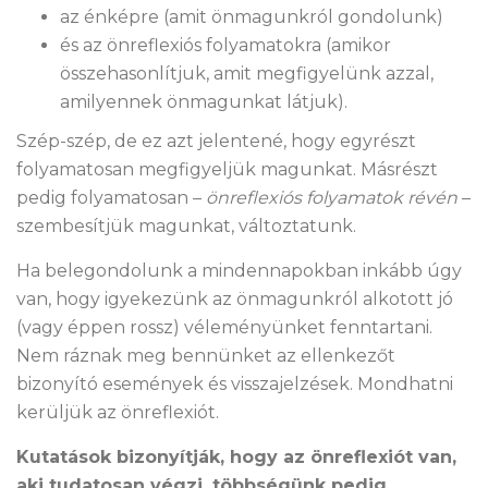
az énképre (amit önmagunkról gondolunk)
és az önreflexiós folyamatokra (amikor
összehasonlítjuk, amit megfigyelünk azzal,
amilyennek önmagunkat látjuk).
Szép-szép, de ez azt jelentené, hogy egyrészt
folyamatosan megfigyeljük magunkat. Másrészt
pedig folyamatosan –
önreflexiós folyamatok révén
–
szembesítjük magunkat, változtatunk.
Ha belegondolunk a mindennapokban inkább úgy
van, hogy igyekezünk az önmagunkról alkotott jó
(vagy éppen rossz) véleményünket fenntartani.
Nem ráznak meg bennünket az ellenkezőt
bizonyító események és visszajelzések. Mondhatni
kerüljük az önreflexiót.
Kutatások bizonyítják, hogy az önreflexiót van,
aki tudatosan végzi, többségünk pedig