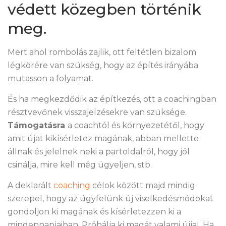
védett közegben történik
meg.
Mert ahol rombolás zajlik, ott feltétlen bizalom
légkörére van szükség, hogy az építés irányába
mutasson a folyamat.
És ha megkezdődik az építkezés, ott a coachingban
résztvevőnek visszajelzésekre van szüksége.
Támogatásra
a coachtól és környezetétől, hogy
amit újat kikísérletez magának, abban mellette
állnak és jelelnek neki a partoldalról, hogy jól
csinálja, mire kell még ügyeljen, stb.
A deklarált
coaching
célok között majd mindig
szerepel, hogy az ügyfelünk új viselkedésmódokat
gondoljon ki magának és kísérletezzen ki a
mindennapjaiban. Próbálja ki magát valami újjal. Ha