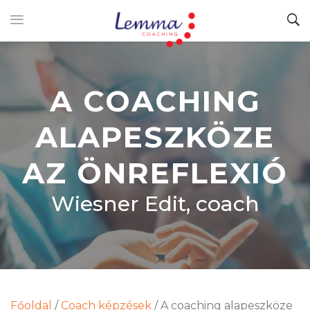
A COACHING
ALAPESZKÖZE
AZ ÖNREFLEXIÓ
Wiesner Edit, coach
Főoldal
/
Coach képzések
/
A coaching alapeszköze