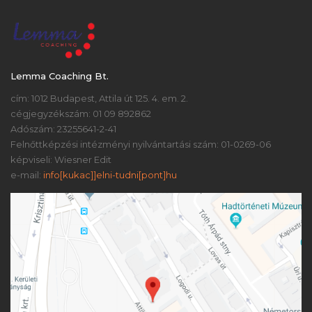
Lemma Coaching Bt.
cím: 1012 Budapest, Attila út 125. 4. em. 2.
cégjegyzékszám: 01 09 892862
Adószám: 23255641-2-41
Felnőttképzési intézményi nyilvántartási szám: 01-0269-06
képviseli: Wiesner Edit
e-mail:
info[kukac]]elni-tudni[pont]hu