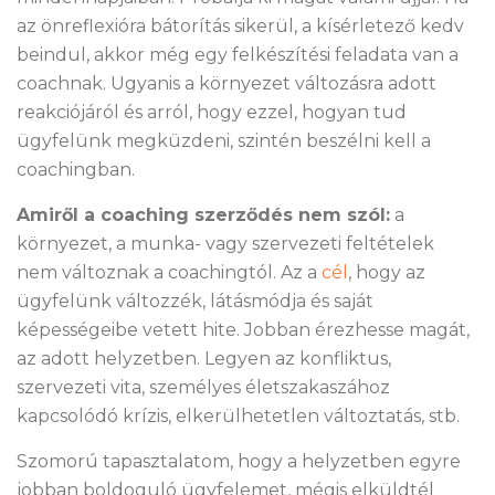
az önreflexióra bátorítás sikerül, a kísérletező kedv
beindul, akkor még egy felkészítési feladata van a
coachnak. Ugyanis a környezet változásra adott
reakciójáról és arról, hogy ezzel, hogyan tud
ügyfelünk megküzdeni, szintén beszélni kell a
coachingban.
Amiről a coaching szerződés nem szól:
a
környezet, a munka- vagy szervezeti feltételek
nem változnak a coachingtól. Az a
cél
, hogy az
ügyfelünk változzék, látásmódja és saját
képességeibe vetett hite. Jobban érezhesse magát,
az adott helyzetben. Legyen az konfliktus,
szervezeti vita, személyes életszakaszához
kapcsolódó krízis, elkerülhetetlen változtatás, stb.
Szomorú tapasztalatom, hogy a helyzetben egyre
jobban boldoguló ügyfelemet, mégis elküldtél