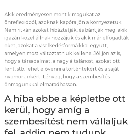
Akik eredményesen mentik magukat az
önreflexióból, azoknak kapóra jön a környezetük.
Nem ritkán azokat hibáztatják, és bántják meg, akik
igazán közel állnak hozzájuk és akik már elfogadták
őket, azokat a viselkedésformáikkal együtt,
amelyen most változtatniuk kellene. Jól jön az is,
hogy a társadalmat, a nagy általánost, azokat ott
fent, stb. lehet elővenni a történtekért és a saját
nyomorunkért.
Lényeg, hogy a szembesítés
önmagunkkal elmaradhasson.
A hiba ebbe a képletbe ott
kerül, hogy amíg a
szembesítést nem vállaljuk
fel, addig nem tudunk