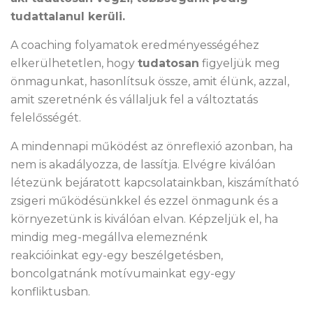
tudattalanul kerüli.
A coaching folyamatok eredményességéhez
elkerülhetetlen, hogy
tudatosan
figyeljük meg
önmagunkat, hasonlítsuk össze, amit élünk, azzal,
amit szeretnénk és vállaljuk fel a változtatás
felelősségét.
A mindennapi működést az önreflexió azonban, ha
nem is akadályozza, de lassítja. Elvégre kiválóan
létezünk bejáratott kapcsolatainkban, kiszámítható
zsigeri működésünkkel és ezzel önmagunk és a
környezetünk is kiválóan elvan. Képzeljük el, ha
mindig meg-megállva elemeznénk
reakcióinkat egy-egy beszélgetésben,
boncolgatnánk motívumainkat egy-egy
konfliktusban.