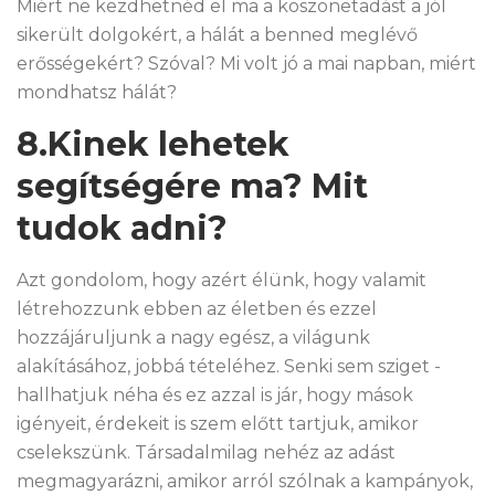
Miért ne kezdhetnéd el ma a köszönetadást a jól
sikerült dolgokért, a hálát a benned meglévő
erősségekért? Szóval? Mi volt jó a mai napban, miért
mondhatsz hálát?
8.Kinek lehetek
segítségére ma? Mit
tudok adni?
Azt gondolom, hogy azért élünk, hogy valamit
létrehozzunk ebben az életben és ezzel
hozzájáruljunk a nagy egész, a világunk
alakításához, jobbá tételéhez. Senki sem sziget -
hallhatjuk néha és ez azzal is jár, hogy mások
igényeit, érdekeit is szem előtt tartjuk, amikor
cselekszünk. Társadalmilag nehéz az adást
megmagyarázni, amikor arról szólnak a kampányok,