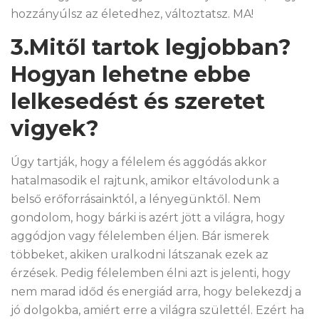
hozzányúlsz az életedhez, változtatsz. MA!
3.Mitől tartok legjobban?
Hogyan lehetne ebbe
lelkesedést és szeretet
vigyek?
Úgy tartják, hogy a félelem és aggódás akkor
hatalmasodik el rajtunk, amikor eltávolodunk a
belső erőforrásainktól, a lényegünktől. Nem
gondolom, hogy bárki is azért jött a világra, hogy
aggódjon vagy félelemben éljen. Bár ismerek
többeket, akiken uralkodni látszanak ezek az
érzések. Pedig félelemben élni azt is jelenti, hogy
nem marad időd és energiád arra, hogy belekezdj a
jó dolgokba, amiért erre a világra születtél. Ezért ha