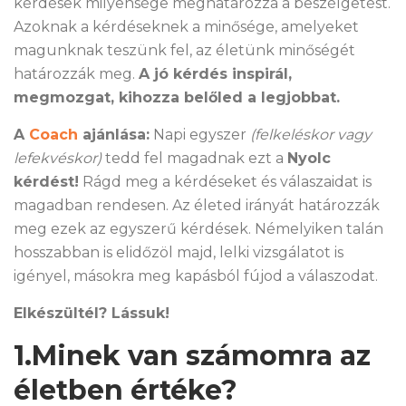
kérdések milyensége meghatározza a beszélgetést.
Azoknak a kérdéseknek a minősége, amelyeket
magunknak teszünk fel, az életünk minőségét
határozzák meg.
A jó kérdés inspirál,
megmozgat, kihozza belőled a legjobbat.
A
Coa
ch
ajánlása:
Napi egyszer
(felkeléskor vagy
lefekvéskor)
tedd fel magadnak ezt a
Nyolc
kérdést!
Rágd meg a kérdéseket és válaszaidat is
magadban rendesen. Az életed irányát határozzák
meg ezek az egyszerű kérdések. Némelyiken talán
hosszabban is elidőzöl majd, lelki vizsgálatot is
igényel, másokra meg kapásból fújod a válaszodat.
Elkészültél? Lássuk!
1.Minek van számomra az
életben értéke?