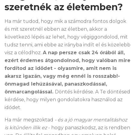
szeretnék az életemben?
Ha már tudod, hogy mik a számodra fontos dolgok
és mit szeretnél ebben az életben, akkor a
következő lépés az lehet, hogy végiggondolod, mit
tudsz tenni, ami ebbe az irányba indít el és közelebb
visz a célodhoz.
A nap persze csak 24 órából áll,
ezért érdemes átgondolnod, hogy valóban mire
fordítod az idődet - olyasmire, amit nem is
akarsz igazán, vagy még ennél is rosszabb!-
önmagad lehúzásával, panaszkodással,
önmarcangolással.
Döntés kérdése. A Te döntésed
kérdése, hogy milyen gondolatokra használod az
idődet.
Ha már megszoktad
- és a jó magyar mentalitáshoz
is kitűnően illik ez
- hogy panaszkodsz, az is rendben