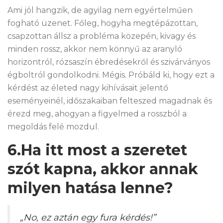
Ami jól hangzik, de agyilag nem egyértelműen
fogható üzenet. Főleg, hogyha megtépázottan,
csapzottan állsz a probléma közepén, kivagy és
minden rossz, akkor nem könnyű az aranyló
horizontról, rózsaszín ébredésekről és szivárványos
égboltról gondolkodni. Mégis. Próbáld ki, hogy ezt a
kérdést az életed nagy kihívásait jelentő
eseményeinél, időszakaiban felteszed magadnak és
érezd meg, ahogyan a figyelmed a rosszból a
megoldás felé mozdul.
6.Ha itt most a szeretet
szót kapna, akkor annak
milyen hatása lenne?
„No, ez aztán egy fura kérdés!”