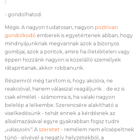
- gondolhatod.
Mégis. A nagyon tudatosan, nagyon
pozitívan
gondolkodó
emberek is egyetértenek abban, hogy
mindnyájunknak megvannak azok a bizonyos
gombjai, azok a pontok, amire ha illetéktelen vagy
éppen hozzánk nagyon is közelálló személyek
rátapintanak, akkor robbanunk.
Részemről még tanítom is, hogy akcióra, ne
reakcióval, hanem válasszal reagáljunk… de ez is
csak elmélet - számomra is, ha valaki nagyon
belelép a lelkembe. Szerencsére alakítható a
viselkedésünk - tehát ennek a kérdésnek az
alkalmazásával egyre gyakrabban fogsz tudni
„válaszolni”.
A
szeretet
- remélem nem elcsépeltnek
tűnő - elvével a negatív helyzetekből, a