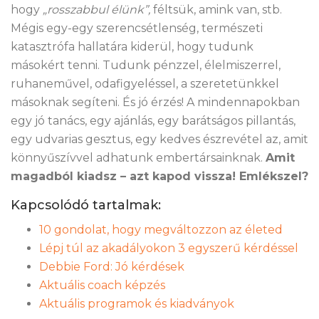
hogy
„rosszabbul élünk”,
féltsük, amink van, stb.
Mégis egy-egy szerencsétlenség, természeti
katasztrófa hallatára kiderül, hogy tudunk
másokért tenni. Tudunk pénzzel, élelmiszerrel,
ruhaneművel, odafigyeléssel, a szeretetünkkel
másoknak segíteni. És jó érzés! A mindennapokban
egy jó tanács, egy ajánlás, egy barátságos pillantás,
egy udvarias gesztus, egy kedves észrevétel az, amit
könnyűszívvel adhatunk embertársainknak.
Amit
magadból kiadsz – azt kapod vissza! Emlékszel?
Kapcsolódó tartalmak:
10 gondolat, hogy megváltozzon az életed
Lépj túl az akadályokon 3 egyszerű kérdéssel
Debbie Ford: Jó kérdések
Aktuális coach képzés
Aktuális programok és kiadványok