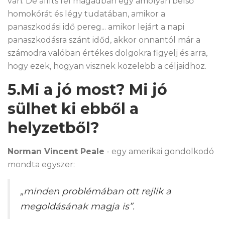
van. De állíts fel magadban egy amolyan belső
homokórát és légy tudatában, amikor a
panaszkodási idő pereg... amikor lejárt a napi
panaszkodásra szánt időd, akkor onnantól már a
számodra valóban értékes dolgokra figyelj és arra,
hogy ezek, hogyan visznek közelebb a céljaidhoz.
5.Mi a jó most? Mi jó
sülhet ki ebből a
helyzetből?
Norman Vincent Peale
- egy amerikai gondolkodó
mondta egyszer:
„minden problémában ott rejlik a
megoldásának magja is”
.