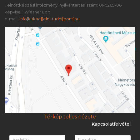
Felnőttképzési intézményi nyilvántartási szám: 01-0269-06
képviseli: Wiesner Edit
e-mail:
info[kukac]]elni-tudni[pont]hu
Térkép teljes nézete
Kapcsolatfelvétel