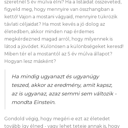
szeretnél 5 év múlva élni? Ha a listáidat összeveted,
figyeld meg, hogy mennyire van összhangban a
kettő! Vajon a mostani vágyaid, mennyire tükrözik
távlati céljaidat? Ha most kevés a jó dolog az
életedben, akkor minden nap érdemes
megkérdezned magad arról, hogy milyennek is
látod a jövődet. Különösen a különbségeket keresd!
Miben tér el a mostantól az 5 év múlva állapot?
Hogyan lesz másként?
Ha mindig ugyanazt és ugyanúgy
teszed, akkor az eredmény, amit kapsz,
az is ugyanaz, azaz semmi sem változik -
mondta Einstein.
Gondold végig, hogy megéri-e ezt az életedet
tovább így élned - vagy lehet teteje annak is, hogy