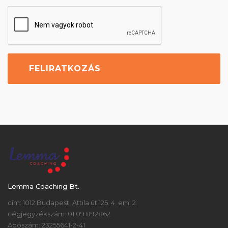
Lemma Coaching Bt.
cím: 1012 Budapest, Attila út 125. 4. em. 2.
cégjegyzékszám: 01 09 892862
Adószám: 23255641-2-41