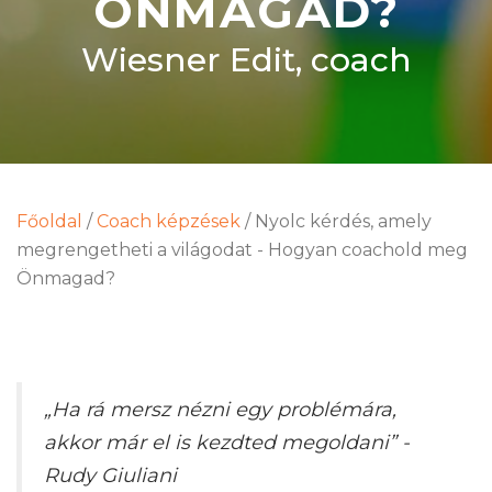
ÖNMAGAD?
Wiesner Edit, coach
Főoldal
/
Coach képzések
/
Nyolc kérdés, amely
megrengetheti a világodat - Hogyan coachold meg
Önmagad?
„Ha rá mersz nézni egy problémára,
akkor már el is kezdted megoldani”
-
Rudy Giuliani