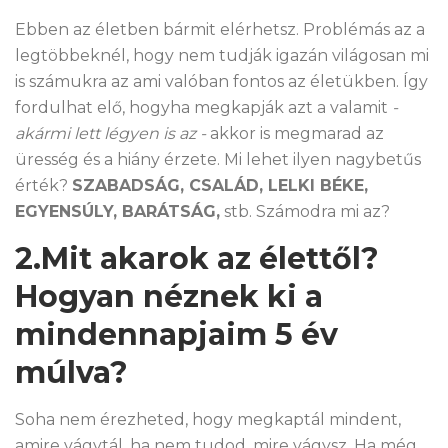
Ebben az életben bármit elérhetsz. Problémás az a
legtöbbeknél, hogy nem tudják igazán világosan mi
is számukra az ami valóban fontos az életükben. Így
fordulhat elő, hogyha megkapják azt a valamit
-
akármi lett légyen is az -
akkor is megmarad az
üresség és a hiány érzete. Mi lehet ilyen nagybetűs
érték?
SZABADSÁG, CSALÁD, LELKI BÉKE,
EGYENSÚLY, BARÁTSÁG,
stb. Számodra mi az?
2.Mit akarok az élettől?
Hogyan néznek ki a
mindennapjaim 5 év
múlva?
Soha nem érezheted, hogy megkaptál mindent,
amire vágytál, ha nem tudod, mire vágysz. Ha még