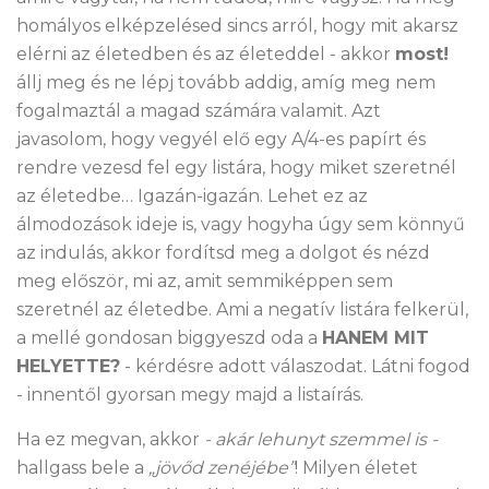
homályos elképzelésed sincs arról, hogy mit akarsz
elérni az életedben és az életeddel - akkor
most!
állj meg és ne lépj tovább addig, amíg meg nem
fogalmaztál a magad számára valamit. Azt
javasolom, hogy vegyél elő egy A/4-es papírt és
rendre vezesd fel egy listára, hogy miket szeretnél
az életedbe… Igazán-igazán. Lehet ez az
álmodozások ideje is, vagy hogyha úgy sem könnyű
az indulás, akkor fordítsd meg a dolgot és nézd
meg először, mi az, amit semmiképpen sem
szeretnél az életedbe. Ami a negatív listára felkerül,
a mellé gondosan biggyeszd oda a
HANEM MIT
HELYETTE?
- kérdésre adott válaszodat. Látni fogod
- innentől gyorsan megy majd a listaírás.
Ha ez megvan, akkor
- akár lehunyt szemmel is -
hallgass bele a
„jövőd zenéjébe”
! Milyen életet