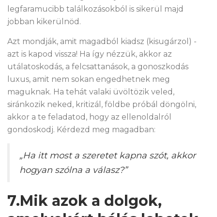
legfaramucibb találkozásokból is sikerül majd
jobban kikerülnöd.
Azt mondják, amit magadból kiadsz (kisugárzol) -
azt is kapod vissza! Ha így nézzük, akkor az
utálatoskodás, a felcsattanások, a gonoszkodás
luxus, amit nem sokan engedhetnek meg
maguknak. Ha tehát valaki üvöltözik veled,
siránkozik neked, kritizál, földbe próbál döngölni,
akkor a te feladatod, hogy az ellenoldalról
gondoskodj. Kérdezd meg magadban:
„Ha itt most a szeretet kapna szót, akkor
hogyan szólna a válasz?”
7.Mik azok a dolgok,