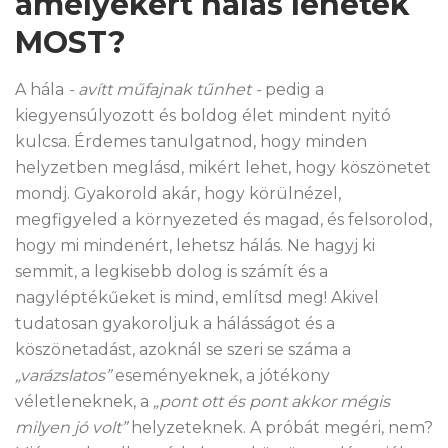
amelyekért hálás lehetek
MOST?
A hála
- avítt műfajnak tűnhet -
pedig a
kiegyensúlyozott és boldog élet mindent nyitó
kulcsa. Érdemes tanulgatnod, hogy minden
helyzetben meglásd, mikért lehet, hogy köszönetet
mondj. Gyakorold akár, hogy körülnézel,
megfigyeled a környezeted és magad, és felsorolod,
hogy mi mindenért, lehetsz hálás. Ne hagyj ki
semmit, a legkisebb dolog is számít és a
nagyléptékűeket is mind, említsd meg! Akivel
tudatosan gyakoroljuk a hálásságot és a
köszönetadást, azoknál se szeri se száma a
„varázslatos”
eseményeknek, a jótékony
véletleneknek, a
„pont ott és pont akkor mégis
milyen jó volt”
helyzeteknek. A próbát megéri, nem?