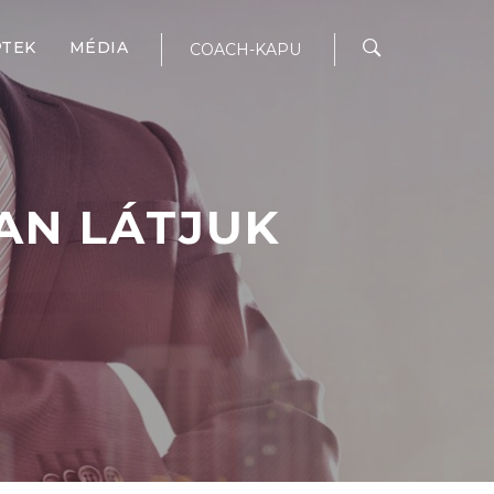
PTEK
MÉDIA
COACH-KAPU
AN LÁTJUK