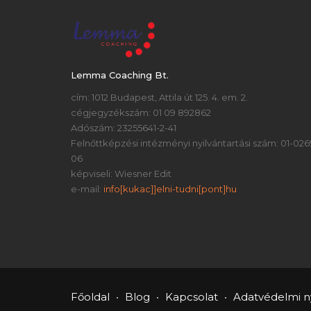
Lemma Coaching Bt.
cím: 1012 Budapest, Attila út 125. 4. em. 2.
cégjegyzékszám: 01 09 892862
Adószám: 23255641-2-41
Felnőttképzési intézményi nyilvántartási szám: 01-026
06
képviseli: Wiesner Edit
e-mail:
info[kukac]]elni-tudni[pont]hu
Főoldal
Blog
Kapcsolat
Adatvédelmi ny