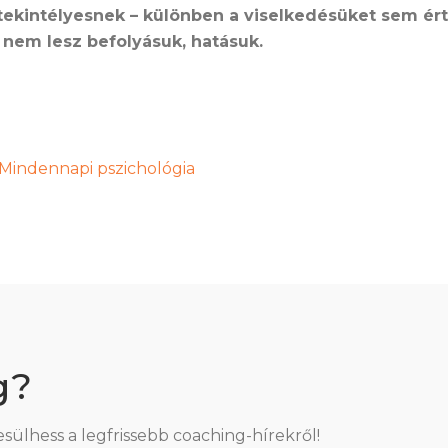
 tekintélyesnek – különben a viselkedésüket sem ér
 nem lesz befolyásuk, hatásuk.
Mindennapi pszichológia
g?
esülhess a legfrissebb coaching-hírekről!