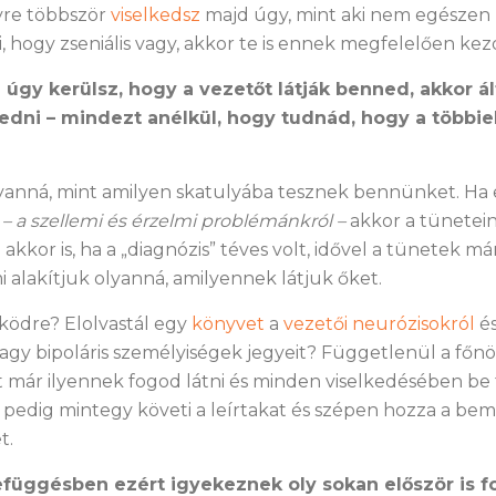
yre többször
viselkedsz
majd úgy, mint aki nem egészen 
, hogy zseniális vagy, akkor te is ennek megfelelően kezd
úgy kerülsz, hogy a vezetőt látják benned, akkor ál
edni – mindezt anélkül, hogy tudnád, hogy a többie
yanná, mint amilyen skatulyába tesznek bennünket. Ha 
– a szellemi és érzelmi problémánkról –
akkor a tünetei
kkor is, ha a „diagnózis” téves volt, idővel a tünetek már
 alakítjuk olyanná, amilyennek látjuk őket.
ködre? Elolvastál egy
könyvet
a
vezetői neurózisokról
és
 vagy bipoláris személyiségek jegyeit? Függetlenül a főn
 már ilyennek fogod látni és minden viselkedésében be
 ő pedig mintegy követi a leírtakat és szépen hozza a be
t.
függésben ezért igyekeznek oly sokan először is fo