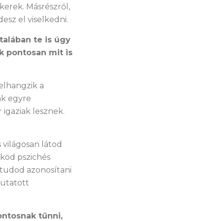
kerek. Másrészről,
esz el viselkedni.
talában te is úgy
k pontosan mit is
elhangzik a
nk egyre
 igaziak lesznek.
 világosan látod
ököd pszichés
 tudod azonosítani
mutatott
ntosnak tűnni,