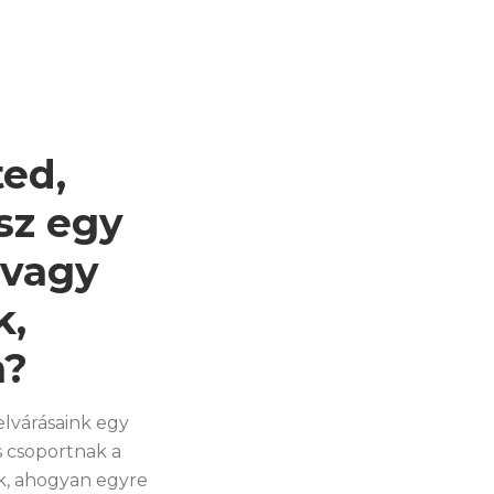
ted,
sz egy
 vagy
k,
n?
elvárásaink egy
 csoportnak a
k, ahogyan egyre