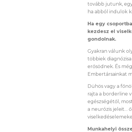
tovább jutunk, eg
ha abból indulok ki
Ha egy csoportba 
kezdesz el viselk
gondolnak.
Gyakran válunk ol
többiek diagnózisa
erősödnek. És még a
Embertársainkat mi
Dühös vagy a főnö
rajta a borderline
egészségétől, most
a neurózis jeleit…
viselkedéselemeke
Munkahelyi össze