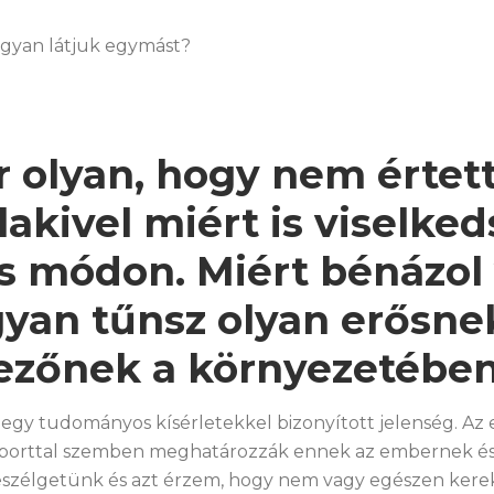
ogyan látjuk egymást?
r olyan, hogy nem értet
akivel miért is viselked
s módon. Miért bénázol
yan tűnsz olyan erősne
zőnek a környezetébe
egy tudományos kísérletekkel bizonyított jelenség. Az 
porttal szemben meghatározzák ennek az embernek és
beszélgetünk és azt érzem, hogy nem vagy egészen kere