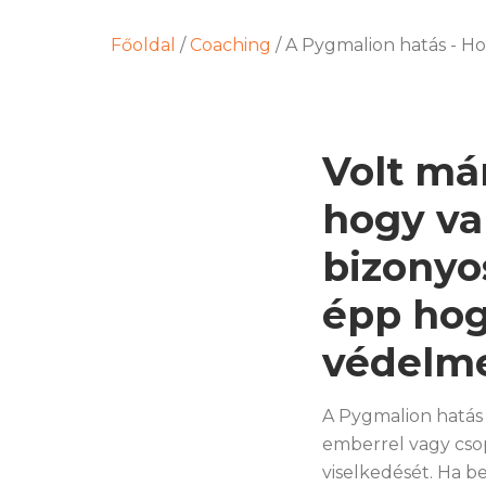
Főoldal
/
Coaching
/
A Pygmalion hatás - H
Volt má
hogy val
bizonyo
épp hog
védelme
A Pygmalion hatás 
emberrel vagy cso
viselkedését. Ha 