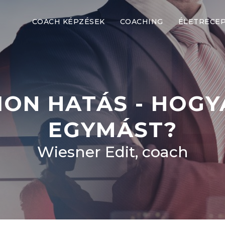
COACH KÉPZÉSEK
COACHING
ÉLETRECE
ION HATÁS - HOGY
EGYMÁST?
Wiesner Edit, coach