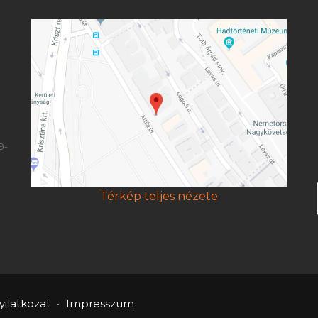
9-
Térkép teljes nézete
ilatkozat
Impresszum