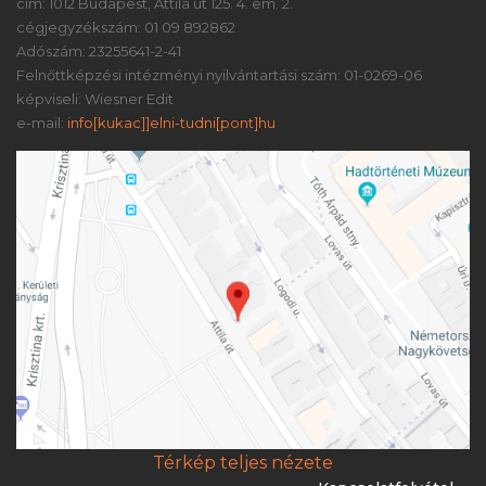
cím: 1012 Budapest, Attila út 125. 4. em. 2.
cégjegyzékszám: 01 09 892862
Adószám: 23255641-2-41
Felnőttképzési intézményi nyilvántartási szám: 01-0269-06
képviseli: Wiesner Edit
e-mail:
info[kukac]]elni-tudni[pont]hu
Térkép teljes nézete