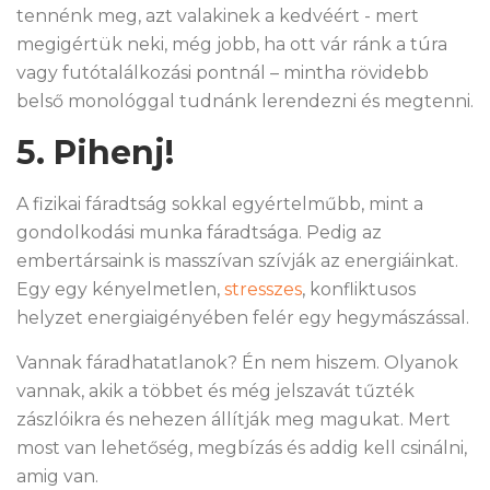
tennénk meg, azt valakinek a kedvéért - mert
megigértük neki, még jobb, ha ott vár ránk a túra
vagy futótalálkozási pontnál – mintha rövidebb
belső monológgal tudnánk lerendezni és megtenni.
5. Pihenj!
A fizikai fáradtság sokkal egyértelműbb, mint a
gondolkodási munka fáradtsága. Pedig az
embertársaink is masszívan szívják az energiáinkat.
Egy egy kényelmetlen,
stresszes
, konfliktusos
helyzet energiaigényében felér egy hegymászással.
Vannak fáradhatatlanok? Én nem hiszem. Olyanok
vannak, akik a többet és még jelszavát tűzték
zászlóikra és nehezen állítják meg magukat. Mert
most van lehetőség, megbízás és addig kell csinálni,
amig van.