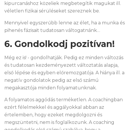
kipurcanáshoz közeliek megbetegítik magukat ill.
véletlen fizikai sérüléseket szereznek be.
Mennyivel egyszerűbb lenne az élet, ha a munka és
pihenés fázisait tudatosan váltogatnánk…
6. Gondolkodj pozitívan!
Még ez is! - gondolhatják. Pedig ez minden változás
és tudatosan kezdeményezett változtatás alapja,
első lépése és egyben előremozgatója. A hiánya ill. a
negatív gondolatok pedig az első számú
megakasztója minden folyamatunknak.
A folyamatos aggódás terméketlen. A coachingban
ezért félelmekkel és aggályokkal abban az
értelemben, hogy ezeket megdolgozni és
megszüntetni, nem is foglalkozunk. A coaching
gondolkodás első számú szabálya, hogy a