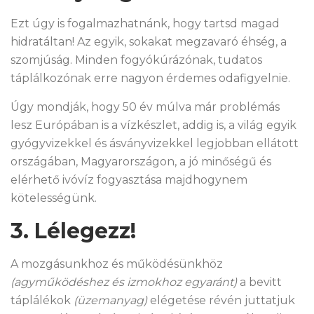
Ezt úgy is fogalmazhatnánk, hogy tartsd magad
hidratáltan! Az egyik, sokakat megzavaró éhség, a
szomjúság. Minden fogyókúrázónak, tudatos
táplálkozónak erre nagyon érdemes odafigyelnie.
Úgy mondják, hogy 50 év múlva már problémás
lesz Európában is a vízkészlet, addig is, a világ egyik
gyógyvizekkel és ásványvizekkel legjobban ellátott
országában, Magyarországon, a jó minőségű és
elérhető ivóvíz fogyasztása majdhogynem
kötelességünk.
3. Lélegezz!
A mozgásunkhoz és működésünkhöz
(agyműködéshez és izmokhoz egyaránt)
a bevitt
táplálékok
(üzemanyag)
elégetése révén juttatjuk