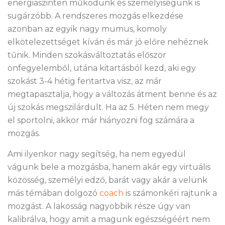
energiaszinten működünk és személyiségünk is
sugárzóbb. A rendszeres mozgás elkezdése
azonban az egyik nagy mumus, komoly
elkötelezettséget kíván és már jó előre nehéznek
tűnik. Minden szokásváltoztatás először
önfegyelemből, utána kitartásból kezd, aki egy
szokást 3-4 hétig fentartva visz, az már
megtapasztalja, hogy a változás átment benne és az
új szokás megszilárdult. Ha az 5. Héten nem megy
el sportolni, akkor már hiányozni fog számára a
mozgás.
Ami ilyenkor nagy segítség, ha nem egyedül
vágunk bele a mozgásba, hanem akár egy virtuális
közösség, személyi edző, barát vagy akár a velünk
más témában dolgozó
coach
is számonkéri rajtunk a
mozgást. A lakosság nagyobbik része úgy van
kalibrálva, hogy amit a magunk egészségéért nem