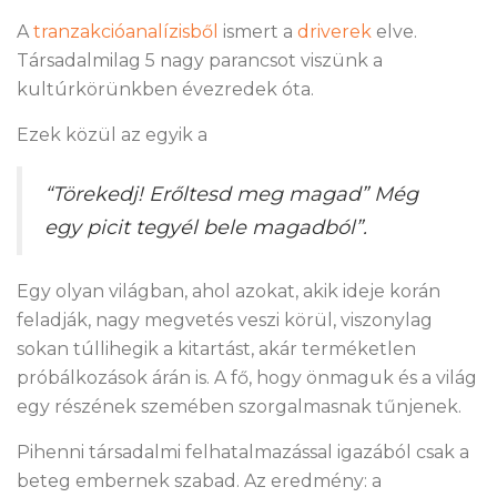
A
tranzakcióanalízisből
ismert a
driverek
elve.
Társadalmilag 5 nagy parancsot viszünk a
kultúrkörünkben évezredek óta.
Ezek közül az egyik a
“Törekedj! Erőltesd meg magad” Még
egy picit tegyél bele magadból”.
Egy olyan világban, ahol azokat, akik ideje korán
feladják, nagy megvetés veszi körül, viszonylag
sokan túllihegik a kitartást, akár terméketlen
próbálkozások árán is. A fő, hogy önmaguk és a világ
egy részének szemében szorgalmasnak tűnjenek.
Pihenni társadalmi felhatalmazással igazából csak a
beteg embernek szabad. Az eredmény: a