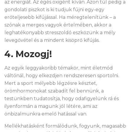
az energiát. Az égés oxigént kíván. Azon túl pedig a
gondolati piszkot is ki tudjuk fújni egy-egy
erőteljesebb kifújással. Ha méregtelenítünk – a
szónak a merges vagyok értelmében, akkor a
leghatékonyabb stresszoldó eszközünk a mély
levegővétel és a mindent kisöprő kifújás.
4. Mozogj!
Az egyik leggyakoribb témakör, mint életmód
váltónál, hogy elkezdjen rendszeresen sportolni.
Mert a sport mélyebb légzésre késztet,
örömhormonokat szabadít fel bennünk, a
testünkben tudatosítja, hogy odafigyelünk rá és
ilyenformán a magunk jól létére, ami az
önbizalmunkra emelő hatással van.
Mellékhatásként formálódunk, fogyunk, magasabb