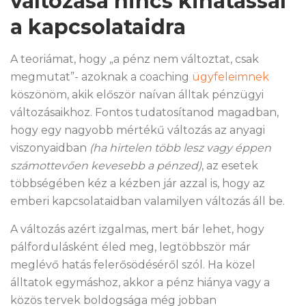
változása nincs kihatással
a kapcsolataidra
A teoriámat, hogy „a pénz nem változtat, csak
megmutat”- azoknak a coaching
ügyfeleimnek
köszönöm, akik először naívan álltak pénzügyi
változásaikhoz. Fontos tudatosítanod magadban,
hogy egy nagyobb mértékű változás az anyagi
viszonyaidban
(ha hirtelen több lesz vagy éppen
számottevően kevesebb a pénzed)
, az esetek
többségében kéz a kézben jár azzal is, hogy az
emberi kapcsolataidban valamilyen változás áll be.
A változás azért izgalmas, mert bár lehet, hogy
pálfordulásként éled meg, legtöbbször már
meglévő hatás felerősödéséről szól. Ha közel
álltatok egymáshoz, akkor a pénz hiánya vagy a
közös tervek boldogsága még jobban