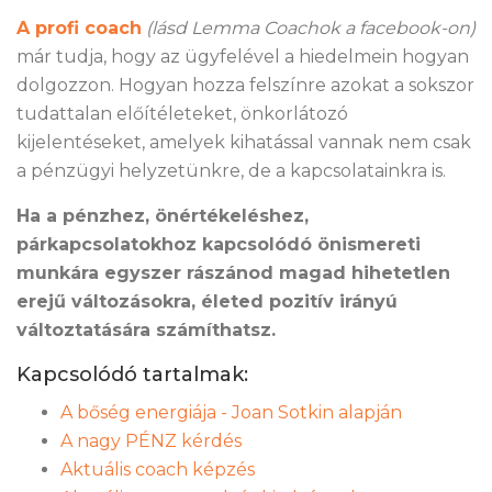
A profi coach
(lásd Lemma Coachok a facebook-on)
már tudja, hogy az ügyfelével a hiedelmein hogyan
dolgozzon. Hogyan hozza felszínre azokat a sokszor
tudattalan előítéleteket, önkorlátozó
kijelentéseket, amelyek kihatással vannak nem csak
a pénzügyi helyzetünkre, de a kapcsolatainkra is.
Ha a pénzhez, önértékeléshez,
párkapcsolatokhoz kapcsolódó önismereti
munkára egyszer rászánod magad hihetetlen
erejű változásokra, életed pozitív irányú
változtatására számíthatsz.
Kapcsolódó tartalmak:
A bőség energiája - Joan Sotkin alapján
A nagy PÉNZ kérdés
Aktuális coach képzés