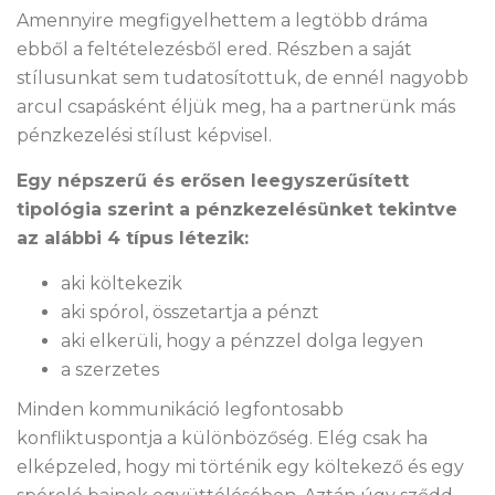
Amennyire megfigyelhettem a legtöbb dráma
ebből a feltételezésből ered. Részben a saját
stílusunkat sem tudatosítottuk, de ennél nagyobb
arcul csapásként éljük meg, ha a partnerünk más
pénzkezelési stílust képvisel.
Egy népszerű és erősen leegyszerűsített
tipológia szerint a pénzkezelésünket tekintve
az alábbi 4 típus létezik:
aki költekezik
aki spórol, összetartja a pénzt
aki elkerüli, hogy a pénzzel dolga legyen
a szerzetes
Minden kommunikáció legfontosabb
konfliktuspontja a különbözőség. Elég csak ha
elképzeled, hogy mi történik egy költekező és egy