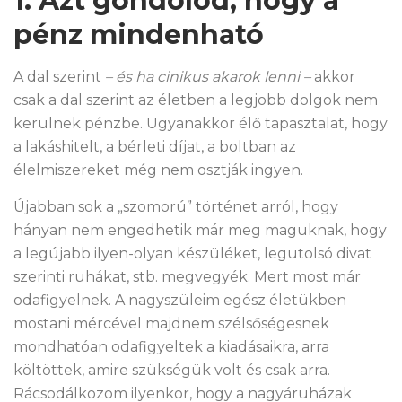
1. Azt gondolod, hogy a
pénz mindenható
A dal szerint
– és ha cinikus akarok lenni –
akkor
csak a dal szerint az életben a legjobb dolgok nem
kerülnek pénzbe. Ugyanakkor élő tapasztalat, hogy
a lakáshitelt, a bérleti díjat, a boltban az
élelmiszereket még nem osztják ingyen.
Újabban sok a „szomorú” történet arról, hogy
hányan nem engedhetik már meg maguknak, hogy
a legújabb ilyen-olyan készüléket, legutolsó divat
szerinti ruhákat, stb. megvegyék. Mert most már
odafigyelnek. A nagyszüleim egész életükben
mostani mércével majdnem szélsőségesnek
mondhatóan odafigyeltek a kiadásaikra, arra
költöttek, amire szükségük volt és csak arra.
Rácsodálkozom ilyenkor, hogy a nagyáruházak