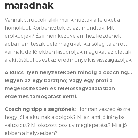
maradnak
Vannak struccok, akik már kihúzták a fejüket a
homokból. Körbenéztek és azt mondták: Mit
erőlködjek? És innen kezdve amihez kezdenek
abba nem teszik bele magukat, külsőleg talán ott
vannak, de lélekben kispórolják magukat az életük
alakításából és ezt az eredményeik is visszaigazolják.
A kulcs ilyen helyzetekben mindig a coaching…
legyen az egy barát(nő) vagy egy profi a
megerősítésben és felelősségvállalásban
érdemes támogatást kérni.
Coaching tipp a segítőnek:
Honnan veszed észre,
hogy jól alakulnak a dolgok? Mi az, ami jó irányba
változott? Mi okozott pozitiv meglepetést? Mi a jó
ebben a helyzetben?