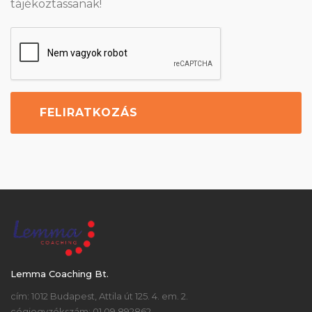
tájékoztassanak!
Lemma Coaching Bt.
cím: 1012 Budapest, Attila út 125. 4. em. 2.
cégjegyzékszám: 01 09 892862