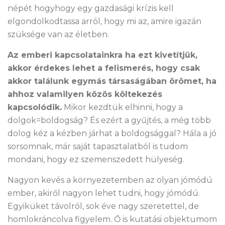
népét hogyhogy egy gazdasági krízis kell
elgondolkodtassa arról, hogy mi az, amire igazán
szüksége van az életben.
Az emberi kapcsolatainkra ha ezt kivetítjük,
akkor érdekes lehet a felismerés, hogy csak
akkor találunk egymás társaságában örömet, ha
ahhoz valamilyen közös költekezés
kapcsolódik.
Mikor kezdtük elhinni, hogy a
dolgok=boldogság? És ezért a gyűjtés, a még több
dolog kéz a kézben járhat a boldogsággal? Hála a jó
sorsomnak, már saját tapasztalatból is tudom
mondani, hogy ez szemenszedett hülyeség.
Nagyon kevés a környezetemben az olyan jómódú
ember, akiről nagyon lehet tudni, hogy jómódú.
Egyiküket távolról, sok éve nagy szeretettel, de
homlokráncolva figyelem. Ő is kutatási objektumom