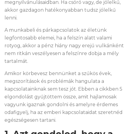
megnyilvánulásaidban. Ha csóró vagy, de jólelkű,
akkor gazdagon hatékonyabban tudsz jólelkű
lenni.
A munkabeli és párkapcsolatok az életünk
legfontosabb elemei, ha a felszín alatt valami
rotyog, akkor a pénz hiány nagy erejű vulkánként
nem ritkán veszélyesen a felszínre dobja a mély
tartalmát.
Amikor körbevesz bennünket a szűkös évek,
megszorítások és problémák hangulata a
kapcsolatainknak sem tesz jót. Ebben a cikkben 5
elgondolást gyűjtöttem össze, amit hajlamosak
vagyunk igaznak gondolni és amelyre érdemes
odafigyelj, ha az emberi kapcsolataidat szeretnéd
egészségesen tartani.