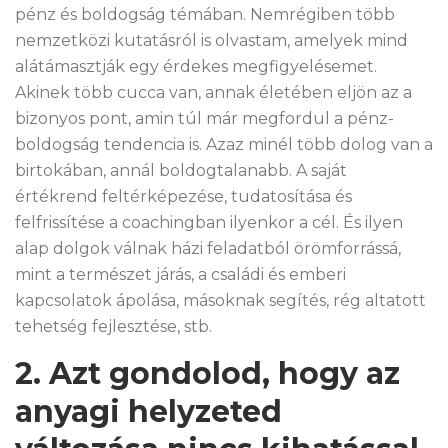
pénz és boldogság témában. Nemrégiben több
nemzetközi kutatásról is olvastam, amelyek mind
alátámasztják egy érdekes megfigyelésemet.
Akinek több cucca van, annak életében eljön az a
bizonyos pont, amin túl már megfordul a pénz-
boldogság tendencia is. Azaz minél több dolog van a
birtokában, annál boldogtalanabb. A saját
értékrend feltérképezése, tudatosítása és
felfrissítése a coachingban ilyenkor a cél. És ilyen
alap dolgok válnak házi feladatból örömforrássá,
mint a természet járás, a családi és emberi
kapcsolatok ápolása, másoknak segítés, rég altatott
tehetség fejlesztése, stb.
2. Azt gondolod, hogy az
anyagi helyzeted