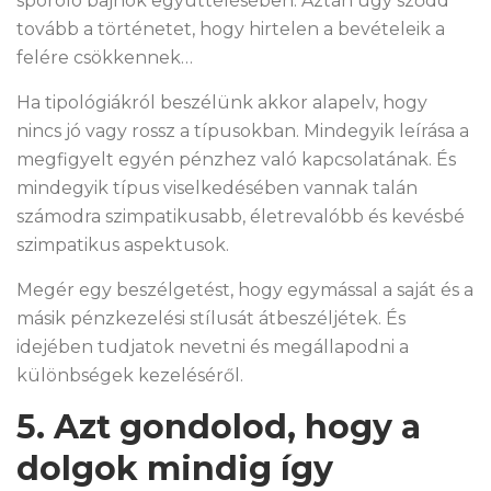
spóroló bajnok együttélésében. Aztán úgy sződd
tovább a történetet, hogy hirtelen a bevételeik a
felére csökkennek…
Ha tipológiákról beszélünk akkor alapelv, hogy
nincs jó vagy rossz a típusokban. Mindegyik leírása a
megfigyelt egyén pénzhez való kapcsolatának. És
mindegyik típus viselkedésében vannak talán
számodra szimpatikusabb, életrevalóbb és kevésbé
szimpatikus aspektusok.
Megér egy beszélgetést, hogy egymással a saját és a
másik pénzkezelési stílusát átbeszéljétek. És
idejében tudjatok nevetni és megállapodni a
különbségek kezeléséről.
5. Azt gondolod, hogy a
dolgok mindig így