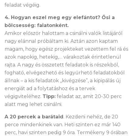
feladat végéig.
4. Hogyan eszel meg egy elefántot? Ősi a
bölcsesség: falatonként.
Amikor először halottam a csinálni valók listájáról
nagy elánnal próbáltam ki. Aztán azon kaptam
magam, hogy egész projekteket vezettem fel rá és
azok napokig, hetekig,… várakoztak érintetlenül
rajta. A nagy és összetett feladatok is részekből,
fogható, elvégezhető és legyűrhető feladatokból
állnak – a kis feladatok „kivégzése”, a kipipálás új
energiát ad a folytatáshoz és a tervek
végigviteléhez.
Tipp:
feladat az, amit 20-30 perc
alatt meg lehet csinálni.
A 20 percek a barátaid
. Kezdeni nehéz, de 20
perce mindenkinek van. Heti szinten ez már 140
perc, havi szinten pedig 9 óra. Termékeny 9 órában