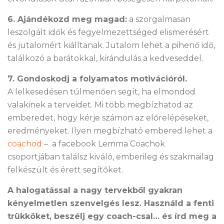
6. Ajándékozd meg magad:
a szorgalmasan
leszolgált idők és fegyelmezettséged elismerésért
és jutalomért kiálltanak. Jutalom lehet a pihenő idő,
találkozó a barátokkal, kirándulás a kedveseddel.
7. Gondoskodj a folyamatos motivációról.
A lelkesedésen túlmenően segít, ha elmondod
valakinek a terveidet. Mi több megbízhatod az
emberedet, hogy kérje számon az előrelépéseket,
eredményeket. Ilyen megbízható embered lehet a
coachod
– a facebook Lemma Coachok
csoportjában találsz kiváló, emberileg és szakmailag
felkészült és érett segítőket.
A halogatással a nagy tervekből gyakran
kényelmetlen szenvelgés lesz. Használd a fenti
trükköket, beszélj egy coach-csal… és írd meg a