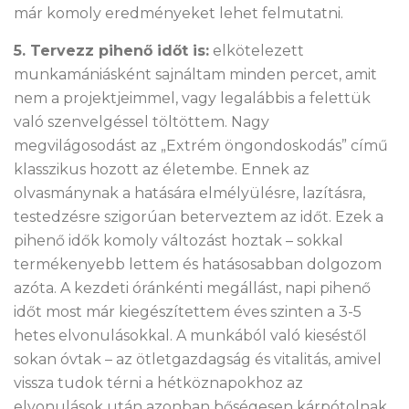
már komoly eredményeket lehet felmutatni.
5. Tervezz pihenő időt is:
elkötelezett
munkamániásként sajnáltam minden percet, amit
nem a projektjeimmel, vagy legalábbis a felettük
való szenvelgéssel töltöttem. Nagy
megvilágosodást az „Extrém öngondoskodás” című
klasszikus hozott az életembe. Ennek az
olvasmánynak a hatására elmélyülésre, lazításra,
testedzésre szigorúan beterveztem az időt. Ezek a
pihenő idők komoly változást hoztak – sokkal
termékenyebb lettem és hatásosabban dolgozom
azóta. A kezdeti óránkénti megállást, napi pihenő
időt most már kiegészítettem éves szinten a 3-5
hetes elvonulásokkal. A munkából való kieséstől
sokan óvtak – az ötletgazdagság és vitalitás, amivel
vissza tudok térni a hétköznapokhoz az
elvonulások után azonban bőségesen kárpótolnak.