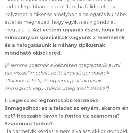
tudod legjobban hasznosítani, ha felidézel egy
helyzetet, amikor és amelyben a halogatás bűnébe
estél és megnézed, hogy egyik másik gondolat
megtalál-e.
Azt vettem ugyanis észre, hogy bár
mindannyian speciálisak vagyunk a félelmeink
és a halogatásunk is néhány tipikusnak
mondható okból ered.
(A lemma coachok a képzésen megismerik a „mi
tart vissza” modellt, az itt tárgyalt gondolatok
általánosabbak, de ugyanúgy alkalmasak
önmagunk vagy mások „megcoacholására”)
1. Legelső és legfontosabb kérdések
önmagadhoz: ez a feladat az enyém, akarom én
ezt? Hosszabb távon is fontos ez számomra?
Számomra fontos?
Ha bármelyik kérdésre nem a válasz, akkor gondold