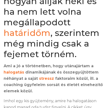
hogyan álljak neki és
ha nem lett volna
megállapodott
határidőm
, szerintem
még mindig csak a
fejemet törném.
Ami a jó a történetben, hogy utánajártam a
halogatás
dinamikájának és összegyűjtöttem
néhányat a saját
stressz
faktoraim közül, ill. a
coaching ügyfeleim sorsát és életét elnehezítő
elemek közül.
Imhol egy kis gyűjtemény, amire ha halogatáson
kapod magad oda tudsz figyelni. A cikket úgy