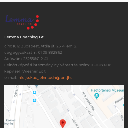
Lemma Coaching Bt.
cím: 1012 Budapest, Attila út 125. 4. em. 2.
cégjegyzékszám: 01 09 892862
Adószám: 23255641-2-41
Felnőttképzési intézményi nyilvántartási szám: 01-0269-06
képviseli: Wiesner Edit
e-mail:
info[kukac]]elni-tudni[pont]hu