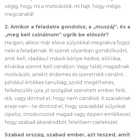
végig, hogy mi a motivációd, mi hajt, hogy mégis
megcsináld!
2. Amikor a feladatra gondolsz, a „muszáj”, és a
„meg kell csinálnom” ugrik be először?
Ha igen, akkor már eleve súlyokkal megrakva fogsz
neki a feladatnak. Ki szeret olyanban gondolkodni,
amit kell, ráadásul mások kénye-kedve, előírása,
elvárása szerint kell csináljon. Vagy találj magadnak
motivációt, amiért érdemes és szeretnéd csinálni…
például értékes tanulság, szolid megélhetés,
felkészülés újra, jó szolgálat szeretett ember felé,
stb. vagy döntsd el, hogy nem csinálod. A szavaknak
ereje van – te döntöd el, hogy szavaiddal súlyokat
cipelsz, önostorozod magad vagy éppen emlékezel,
hogy szabad akaratodból, felelősen cselekszel.
Szabad ország, szabad ember, azt teszed, amit