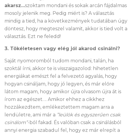
akarsz…
szoktam mondani és sokak arcán fájdalmas
mosoly jelenik meg. Pedig miért is? A választás
mindig a tied, ha a következmények tudatában úgy
döntesz, hogy megteszel valamit, akkor is tied volt a
választás. Ezt ne feledd!
3. Tökéletesen vagy elég jól akarod csinálni?
Saját nyomoromból tudom mondani, talán, ha
szoktál írni, akkor te is visszaigazolod: hihetetlen
energiákat emészt fel a felvezető agyalás, hogy
hogyan csináljam, hogy jó legyen, és már előre
látom magam, hogy amikor újra olvasom újra át is
írom az egészet…. Amikor ehhez a cikkhez
hozzákezdtem, emlékeztettem magam arra a
lendületre, ami már a
”leülök és egyszerűen csak
csinálom”
-ból fakad. És valóban csak a csinálásból
annyi energia szabadul fel, hogy ez már elrepít a