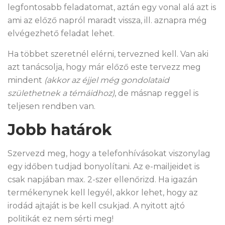
legfontosabb feladatomat, aztán egy vonal alá azt is
ami az előző napról maradt vissza, ill. aznapra még
elvégezhető feladat lehet.
Ha többet szeretnél elérni, tervezned kell. Van aki
azt tanácsolja, hogy már előző este tervezz meg
mindent
(akkor az éjjel még gondolataid
születhetnek a témáidhoz)
, de másnap reggel is
teljesen rendben van.
Jobb határok
Szervezd meg, hogy a telefonhívásokat viszonylag
egy időben tudjad bonyolítani. Az e-mailjeidet is
csak napjában max. 2-szer ellenőrizd. Ha igazán
termékenynek kell legyél, akkor lehet, hogy az
irodád ajtaját is be kell csukjad. A nyitott ajtó
politikát ez nem sérti meg!