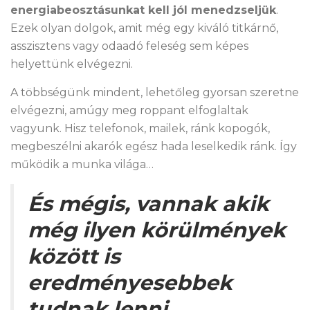
energiabeosztásunkat kell jól menedzseljük
.
Ezek olyan dolgok, amit még egy kiváló titkárnő,
asszisztens vagy odaadó feleség sem képes
helyettünk elvégezni.
A többségünk mindent, lehetőleg gyorsan szeretne
elvégezni, amúgy meg roppant elfoglaltak
vagyunk. Hisz telefonok, mailek, ránk kopogók,
megbeszélni akarók egész hada leselkedik ránk. Így
működik a munka világa…
És mégis, vannak akik
még ilyen körülmények
között is
eredményesebbek
tudnak lenni.