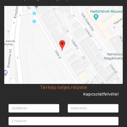
Térkép teljes nézete
Kapcsolatfelvétel