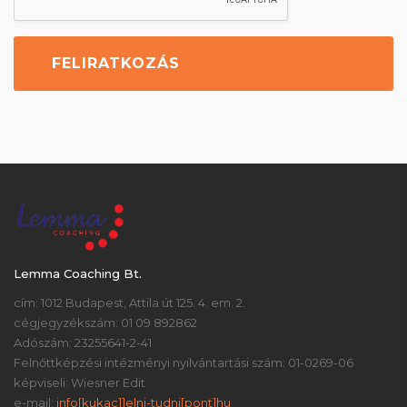
Lemma Coaching Bt.
cím: 1012 Budapest, Attila út 125. 4. em. 2.
cégjegyzékszám: 01 09 892862
Adószám: 23255641-2-41
Felnőttképzési intézményi nyilvántartási szám: 01-0269-06
képviseli: Wiesner Edit
e-mail:
info[kukac]]elni-tudni[pont]hu