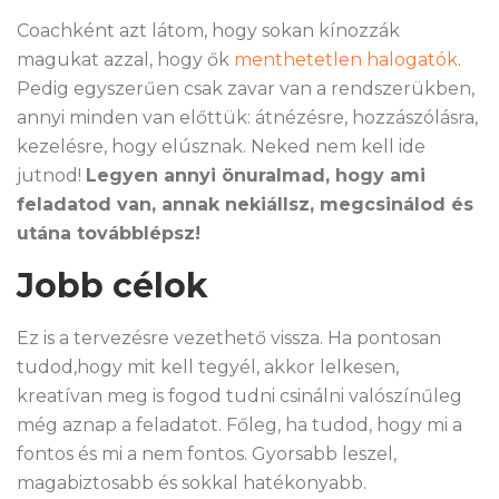
Coachként azt látom, hogy sokan kínozzák
magukat azzal, hogy ők
menthetetlen halogatók
.
Pedig egyszerűen csak zavar van a rendszerükben,
annyi minden van előttük: átnézésre, hozzászólásra,
kezelésre, hogy elúsznak. Neked nem kell ide
jutnod!
Legyen annyi önuralmad, hogy ami
feladatod van, annak nekiállsz, megcsinálod és
utána továbblépsz!
Jobb célok
Ez is a tervezésre vezethető vissza. Ha pontosan
tudod,hogy mit kell tegyél, akkor lelkesen,
kreatívan meg is fogod tudni csinálni valószínűleg
még aznap a feladatot. Főleg, ha tudod, hogy mi a
fontos és mi a nem fontos. Gyorsabb leszel,
magabiztosabb és sokkal hatékonyabb.