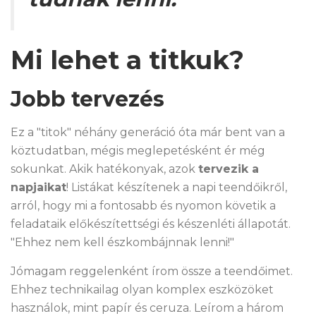
Mi lehet a titkuk?
Jobb tervezés
Ez a "titok" néhány generáció óta már bent van a
köztudatban, mégis meglepetésként ér még
sokunkat. Akik hatékonyak, azok
tervezik a
napjaikat
! Listákat készítenek a napi teendőikről,
arról, hogy mi a fontosabb és nyomon követik a
feladataik előkészítettségi és készenléti állapotát.
"Ehhez nem kell észkombájnnak lenni!"
Jómagam reggelenként írom össze a teendőimet.
Ehhez technikailag olyan komplex eszközöket
használok, mint papír és ceruza. Leírom a három