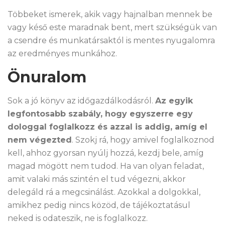
Többeket ismerek, akik vagy hajnalban mennek be
vagy késő este maradnak bent, mert szükségük van
a csendre és munkatársaktól is mentes nyugalomra
az eredményes munkához.
Önuralom
Sok a jó könyv az időgazdálkodásról.
Az egyik
legfontosabb szabály, hogy egyszerre egy
dologgal foglalkozz és azzal is addig, amíg el
nem végezted
. Szokj rá, hogy amivel foglalkoznod
kell, ahhoz gyorsan nyúlj hozzá, kezdj bele, amíg
magad mögött nem tudod. Ha van olyan feladat,
amit valaki más szintén el tud végezni, akkor
delegáld rá a megcsinálást. Azokkal a dolgokkal,
amikhez pedig nincs közöd, de tájékoztatásul
neked is odateszik, ne is foglalkozz.