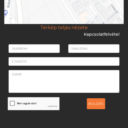
Térkép teljes nézete
Kapcsolatfelvétel
KÜLDÉS