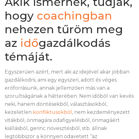
Akik ismernek, tudják,
hogy
coachingban
nehezen tűröm meg
az
idő
gazdálkodás
témáját.
Egyszerűen azért, mert aki az idejével akar jobban
gazdálkodni, ami egy egyszeri, adott és véges
erőforrásunk, annak jellemzően más van a
szorultságának a hátterében. Nem időből van kevés
neki, hanem döntésekből, választásokból,
kezeletlen
konfliktusokból
, nem kezdeményezett
vitákból, önmagára odafigyelésből, önmagáért
kiállásból, gerinc növesztésből, stb. állnak
legtöbbször a könnyen odavetett “az