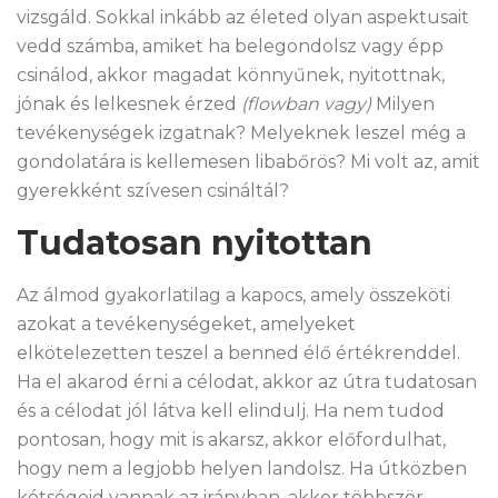
vizsgáld. Sokkal inkább az életed olyan aspektusait
vedd számba, amiket ha belegondolsz vagy épp
csinálod, akkor magadat könnyűnek, nyitottnak,
jónak és lelkesnek érzed
(flowban vagy)
Milyen
tevékenységek izgatnak? Melyeknek leszel még a
gondolatára is kellemesen libabőrös? Mi volt az, amit
gyerekként szívesen csináltál?
Tudatosan nyitottan
Az álmod gyakorlatilag a kapocs, amely összeköti
azokat a tevékenységeket, amelyeket
elkötelezetten teszel a benned élő értékrenddel.
Ha el akarod érni a célodat, akkor az útra tudatosan
és a célodat jól látva kell elindulj. Ha nem tudod
pontosan, hogy mit is akarsz, akkor előfordulhat,
hogy nem a legjobb helyen landolsz. Ha útközben
kétségeid vannak az irányban, akkor többször