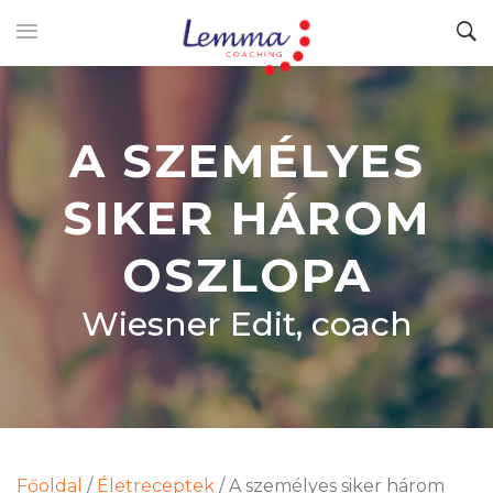
A SZEMÉLYES
SIKER HÁROM
OSZLOPA
Wiesner Edit, coach
Főoldal
/
Életreceptek
/
A személyes siker három