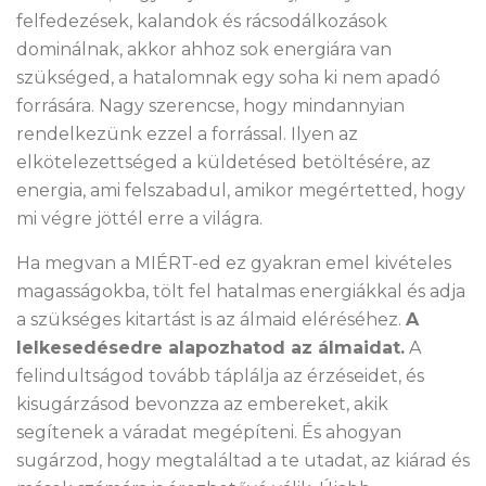
felfedezések, kalandok és rácsodálkozások
dominálnak, akkor ahhoz sok energiára van
szükséged, a hatalomnak egy soha ki nem apadó
forrására. Nagy szerencse, hogy mindannyian
rendelkezünk ezzel a forrással. Ilyen az
elkötelezettséged a küldetésed betöltésére, az
energia, ami felszabadul, amikor megértetted, hogy
mi végre jöttél erre a világra.
Ha megvan a MIÉRT-ed ez gyakran emel kivételes
magasságokba, tölt fel hatalmas energiákkal és adja
a szükséges kitartást is az álmaid eléréséhez.
A
lelkesedésedre alapozhatod az álmaidat.
A
felindultságod tovább táplálja az érzéseidet, és
kisugárzásod bevonzza az embereket, akik
segítenek a váradat megépíteni. És ahogyan
sugárzod, hogy megtaláltad a te utadat, az kiárad és