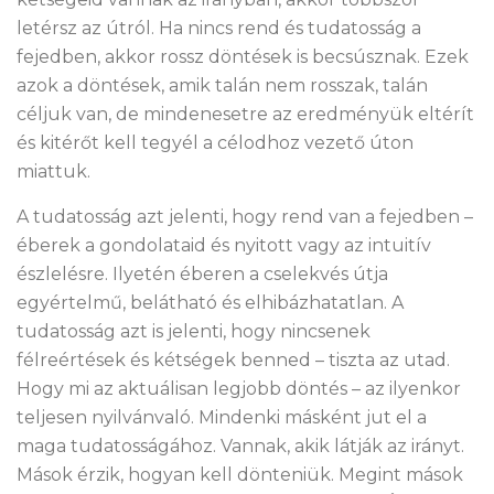
letérsz az útról. Ha nincs rend és tudatosság a
fejedben, akkor rossz döntések is becsúsznak. Ezek
azok a döntések, amik talán nem rosszak, talán
céljuk van, de mindenesetre az eredményük eltérít
és kitérőt kell tegyél a célodhoz vezető úton
miattuk.
A tudatosság azt jelenti, hogy rend van a fejedben –
éberek a gondolataid és nyitott vagy az intuitív
észlelésre. Ilyetén éberen a cselekvés útja
egyértelmű, belátható és elhibázhatatlan. A
tudatosság azt is jelenti, hogy nincsenek
félreértések és kétségek benned – tiszta az utad.
Hogy mi az aktuálisan legjobb döntés – az ilyenkor
teljesen nyilvánvaló. Mindenki másként jut el a
maga tudatosságához. Vannak, akik látják az irányt.
Mások érzik, hogyan kell dönteniük. Megint mások