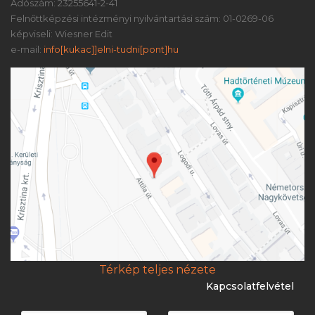
Adószám: 23255641-2-41
Felnőttképzési intézményi nyilvántartási szám: 01-0269-06
képviseli: Wiesner Edit
e-mail:
info[kukac]]elni-tudni[pont]hu
Térkép teljes nézete
Kapcsolatfelvétel