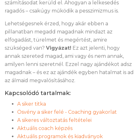
számításodat kerüld el. Ahogyan a lelkesedés
ragadós – csakúgy működik a pesszimizmus is.
Lehetségesnek érzed, hogy akár ebben a
pillanatban megadd magadnak mindazt az
elfogadást, türelmet és megértést, amire
szükséged van?
Vigyázat!
Ez azt jelenti, hogy
annak szereted magad, ami vagy és nem annak,
amilyen lenni szeretnél. Ezzel nagy ajándékot adsz
magadnak – és ez az ajándék egyben hatalmat is ad
az álmaid megvalósításához.
Kapcsolódó tartalmak:
A siker titka
Ösvény a siker felé - Coaching gyakorlat
A sikeres változtatás feltételei
Aktuális coach képzés
Aktuális programok és kiadványok