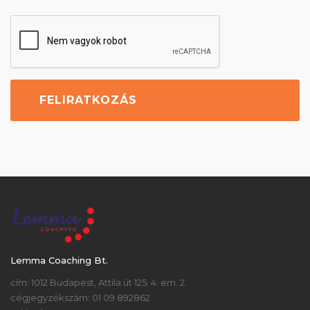
Lemma Coaching Bt.
cím: 1012 Budapest, Attila út 125. 4. em. 2.
cégjegyzékszám: 01 09 892862