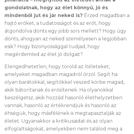
gondolatnak, hogy az élet könnyű, jó és
mindenből jut és jár neked is?
Érzed magadban a
hajtó erőket, a tudatosságot és az erőt, hogy
átgondolva dönts egy jobb sors mellett? Hogy úgy
dönts, ahogyan az neked személyesen a legjobban
esik? Hogy bizonyossággal tudjad, hogy
megérdemled az élet jó dolgait?
Elengedhetetlen, hogy töröld az ítéleteket,
amelyeket magadban magadról őrzöl. Segít ha
olyan barátokkal, segítőkkel veszed körbe magad,
akik bátorítanak és erősítenek. Ha olyanokkal
beszélgetsz, akik hozzád hasonló élethelyzetben
vannak, hasonló az értékrendjük és hasonló az
éhségük, hogy másfélének is megtapasztalják az
életet. Ugyanakkor a kritikusaidat és az olyan
elfoglaltságokat, amelyekben nem találod meg a