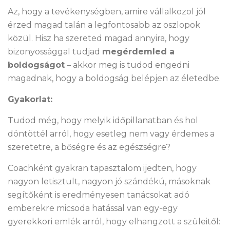
Az, hogy a tevékenységben, amire vállalkozol jól
érzed magad talán a legfontosabb az oszlopok
közül. Hisz ha szereted magad annyira, hogy
bizonyossággal tudjad
megérdemled a
boldogságot
– akkor meg is tudod engedni
magadnak, hogy a boldogság belépjen az életedbe.
Gyakorlat:
Tudod még, hogy melyik időpillanatban és hol
döntöttél arról, hogy esetleg nem vagy érdemes a
szeretetre, a bőségre és az egészségre?
Coachként gyakran tapasztalom ijedten, hogy
nagyon letisztult, nagyon jó szándékú, másoknak
segítőként is eredményesen tanácsokat adó
emberekre micsoda hatással van egy-egy
gyerekkori emlék arról, hogy elhangzott a szüleitől: