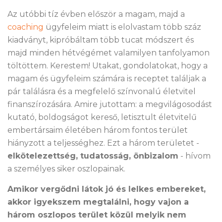
Az utóbbi tíz évben először a magam, majd a
coaching
ügyfeleim miatt is elolvastam több száz
kiadványt, kipróbáltam több tucat módszert és
majd minden hétvégémet valamilyen tanfolyamon
töltöttem. Kerestem! Utakat, gondolatokat, hogy a
magam és ügyfeleim számára is receptet találjak a
pár találásra és a megfelelő színvonalú életvitel
finanszírozására. Amire jutottam: a megvilágosodást
kutató, boldogságot kereső, letisztult életvitelű
embertársaim életében három fontos terület
hiányzott a teljességhez. Ezt a három területet -
elkötelezettség, tudatosság, önbizalom
- hívom
a személyes siker oszlopainak.
Amikor vergődni látok jó és lelkes embereket,
akkor igyekszem megtalálni, hogy vajon a
három oszlopos terület közül melyik nem