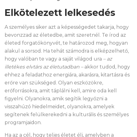
Elkötelezett lelkesedés
A személyes siker azt a képességedet takarja, hogy
bevonzzad az életedbe, amit szeretnél. Te írod az
életed forgatókönyvét, te határozod meg, hogyan
alakul a sorsod. Ha tehát számodra is elképzelhető,
hogy valóban te vagy a saját világod ura
– az
illetékes elvtárs az életutadban –
akkor tudod, hogy
ehhez a feladathoz energiára, akarásra, kitartásra és
erőre van szükséged. Olyan eszközökre,
erőforrásokra, amit táplálni kell, amire oda kell
figyelni. Olyanokra, amik segítik legyőzni a
visszahúzó hiedelmeidet, olyanokra, amelyek
segítenek felülkerekedni a kulturális és személyes
programjaidon.
Ha az a cél, hogy teljes életet élj, amelyben a