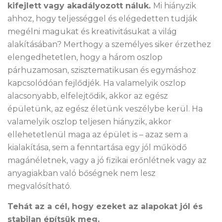
kifejlett vagy akadályozott náluk.
Mi hiányzik
ahhoz, hogy teljességgel és elégedetten tudják
megélni magukat és kreativitásukat a világ
alakításában? Merthogy a személyes siker érzethez
elengedhetetlen, hogy a három oszlop
párhuzamosan, szisztematikusan és egymáshoz
kapcsolódóan fejlődjék. Ha valamelyik oszlop
alacsonyabb, elfelejtődik, akkor az egész
épületünk, az egész életünk veszélybe kerül. Ha
valamelyik oszlop teljesen hiányzik, akkor
ellehetetlenül maga az épület is – azaz sem a
kialakítása, sem a fenntartása egy jól működő
magánéletnek, vagy a jó fizikai erőnlétnek vagy az
anyagiakban való bőségnek nem lesz
megvalósítható.
Tehát az a cél, hogy ezeket az alapokat jól és
stabilan építsük meg.