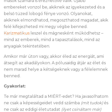
mások számára is érezhetővé válik. Újabb
embereket vonzol be, akiknek az igyekezeted és a
belső tüzed lobogó fénye vonzó. Olyanokat,
akiknek elmondhatod, megoszthatod magadat, akik
felé kifejezheted mi megy végbe benned.
Karizmatikus
leszel és mágnesként működhetsz –
mind az emberek, mind a tapasztalások, mind az
anyagiak tekintetében.
Amikor már úton vagy, akkor éled az energiát, ami
átsegít az akadályokon. A pólusaidig átjár az élet és
nem marad helye a kétségeknek vagy a félelemnek
benned.
Gyakorlat:
Te már megtaláltad a MIÉRT-edet? Ha javasolhatom
ne csak a képességeidet vedd számba
(mit tudok)
és
ne csak az eddigi életutadat
(ilyet csináltam már)