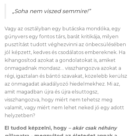
„Soha nem viszed semmire!”
Vagy az osztályban egy butácska mondóka, egy
gúnyvers egy fontos társ, barát kritikája, milyen
pusztítást tudott véghezvinni az önbecsülésében
jól képzett, kedves és csodálatos embereknek. Ha
kihangosítod azokat a gondolatokat is, amiket
önmagadnak mondasz… visszhangozva azokat a
régi, igaztalan és bántó szavakat, közelebb kerülsz
az önmagadat akadályozó hiedelmekhez. Mi az,
amit magadban újra és újra elsuttogsz,
visszhangozva, hogy miért nem tehetsz meg
valamit, vagy miért nem lehet neked jó egy adott
helyzetben?
El tudod képzelni, hogy
– akár csak néhány
pillanatra –
megnyitod az életedet annak a