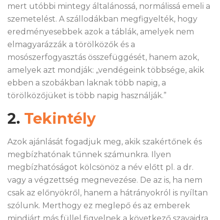
mert utóbbi mintegy általánossá, normálissá emeli a
szemetelést. A szállodákban megfigyelték, hogy
eredményesebbek azok a táblák, amelyek nem
elmagyarázzák a törölközők és a
mosószerfogyasztás összefüggését, hanem azok,
amelyek azt mondják: „vendégeink többsége, akik
ebben a szobákban laknak több napig, a
törölközőjüket is több napig használják.”
2.
Tekintély
Azok ajánlását fogadjuk meg, akik szakértőnek és
megbízhatónak tűnnek számunkra. Ilyen
megbízhatóságot kölcsönöz a név előtt pl. a dr.
vagy a végzettség megnevezése. De az is, ha nem
csak az előnyökről, hanem a hátrányokról is nyíltan
szólunk. Merthogy ez meglepő és az emberek
mindjárt más füllel figyelnek a következő szavaidra.