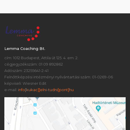
Lemma Coaching Bt.
cím: 1012 Budapest, Attila út 125. 4. em. 2.
cégjegyzékszám: 01 09 892862
Adószám: 23255641-2-41
Felnőttképzési intézményi nyilvántartási szám: 01-0269-06
képviseli: Wiesner Edit
e-mail:
info[kukac]]elni-tudni[pont]hu