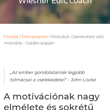
Wiesner Edit, coach
Főoldal
/
Életreceptek
/
Motiváció: Cselekvésre való
motiválás - Cialdini alapján
„Az ember gondolatainak legjobb
tolmácsai a cselekedetei” - John Locke
A motivációnak nagy
elmélete és sokrétű