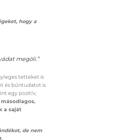
geket, hogy a
yádat megöli.”
yleges tetteket is
met és bűntudatot is
nt egy pozitív,
 másodlagos,
 a saját
zándékot, de nem
.