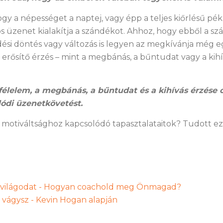
hogy a népességet a naptej, vagy épp a teljes kiőrlésű pé
 üzenet kialakítja a szándékot. Ahhoz, hogy ebből a s
dési döntés vagy változás is legyen az megkívánja még e
t erősítő érzés – mint a megbánás, a bűntudat vagy a kih
félelem, a megbánás, a bűntudat és a kihívás érzése 
ódi üzenetkövetést.
 motiváltsághoz kapcsolódó tapasztalataitok? Tudott ez 
a világodat - Hogyan coachold meg Önmagad?
vágysz - Kevin Hogan alapján