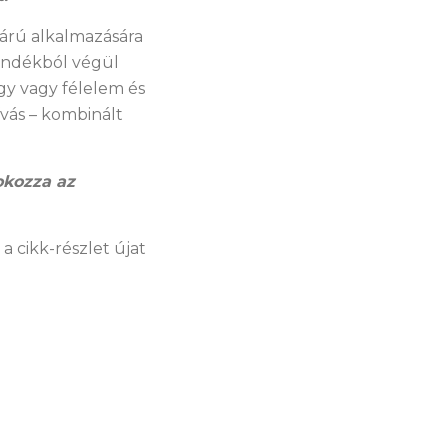
kárú alkalmazására
zándékból végül
gy vagy félelem és
ívás – kombinált
okozza az
a cikk-részlet újat