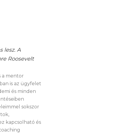
 lesz. A
ore Roosevelt
 a mentor
ban is az ügyfelet
rdemi és minden
öntéseiben
feleimmel sokszor
tok,
ez kapcsolható és
 coaching