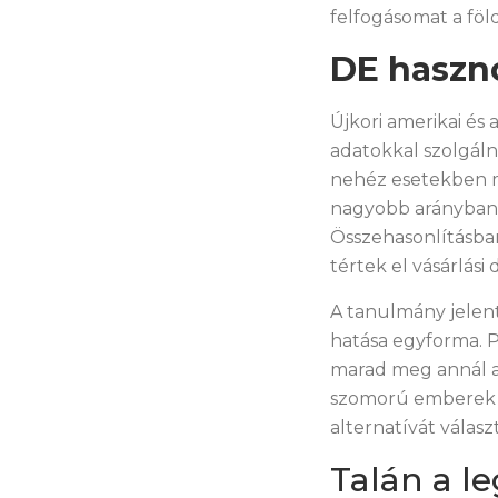
felfogásomat a föl
DE haszno
Újkori amerikai és
adatokkal szolgáln
nehéz esetekben m
nagyobb arányban v
Összehasonlításban
tértek el vásárlási
A tanulmány jelen
hatása egyforma. P
marad meg annál a 
szomorú emberek na
alternatívát választ
Talán a l