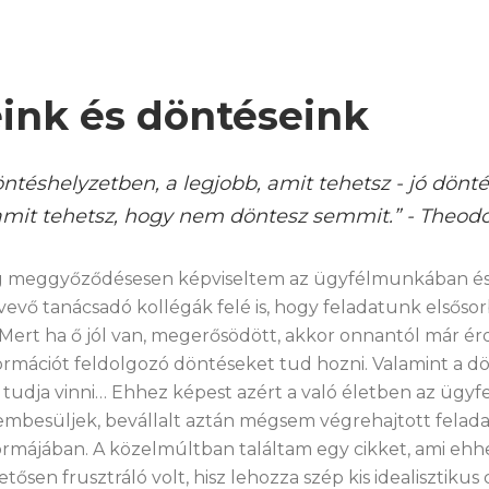
ink és döntéseink
téshelyzetben, a legjobb, amit tehetsz - jó döntés
amit tehetsz, hogy nem döntesz semmit.” - Theod
g meggyőződésesen képviseltem az ügyfélmunkában és
evő tanácsadó kollégák felé is, hogy feladatunk elsősor
. Mert ha ő jól van, megerősödött, akkor onnantól már é
ormációt feldolgozó döntéseket tud hozni. Valamint a d
is tudja vinni… Ehhez képest azért a való életben az ügy
szembesüljek, bevállalt aztán mégsem végrehajtott felada
rmájában. A közelmúltban találtam egy cikket, ami ehh
sen frusztráló volt, hisz lehozza szép kis idealisztikus