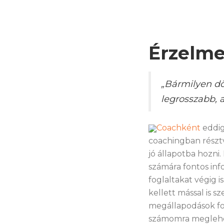
Érzelme
„Bármilyen dön
legrosszabb, 
Coachként
eddi
coachingban résztv
jó állapotba hozni
számára fontos inf
foglaltakat végig 
kellett mással is 
megállapodások fo
számomra meglehető