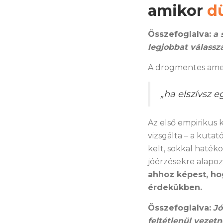
amikor
d
Összefoglalva:
a 
legjobbat válass
A drogmentes amer
„ha elszívsz 
Az első empirikus 
vizsgálta – a kutat
kelt, sokkal hatéko
jóérzésekre alapo
ahhoz képest, hog
érdekükben.
Összefoglalva:
Jó
feltétlenül vezet