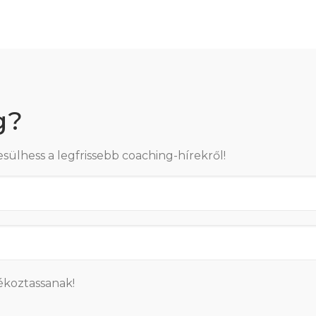
g?
esülhess a legfrissebb coaching-hírekről!
ékoztassanak!