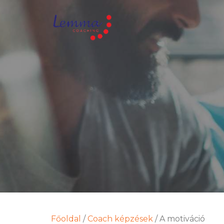
Főoldal
/
Coach képzések
/
A motiváció