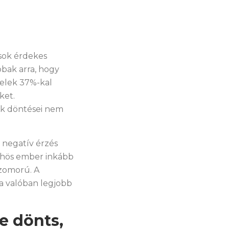
ások érdekes
bbak arra, hogy
elek 37%-kal
ket.
ek döntései nem
negatív érzés
dühös ember inkább
szomorú. A
 a valóban legjobb
e dönts,