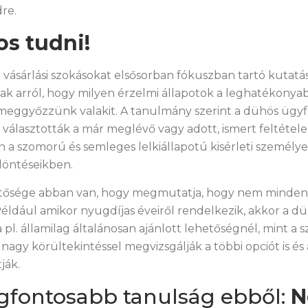
dre.
s tudni!
 a vásárlási szokásokat elsősorban fókuszban tartó kutat
ak arról, hogy milyen érzelmi állapotok a leghatékonya
eggyőzzünk valakit. A tanulmány szerint a dühös ügyf
álasztották a már meglévő vagy adott, ismert feltétele
 a szomorú és semleges lelkiállapotú kisérleti személy
 döntéseikben.
tősége abban van, hogy megmutatja, hogy nem minden 
éldául amikor nyugdíjas éveiről rendelkezik, akkor a 
pl. államilag általánosan ajánlott lehetőségnél, mint a 
gy körültekintéssel megvizsgálják a többi opciót is és
ják.
egfontosabb tanulság ebből:
N