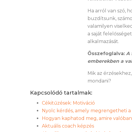
Ha arról van szó, 
buzdítsunk, számos
valamilyen viselke
a saját felelőssége
alkalmazását.
Összefoglalva:
A 
emberekben a val
Mik az érzésekhez,
mondani?
Kapcsolódó tartalmak:
Cékitűzések: Motiváció
Nyolc kérdés, amely megrengetheti 
Hogyan kaphatod meg, amire valóban 
Aktuális coach képzés