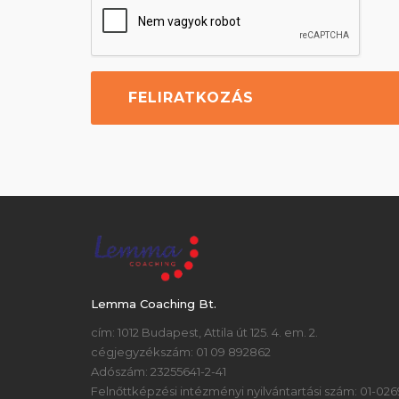
Lemma Coaching Bt.
cím: 1012 Budapest, Attila út 125. 4. em. 2.
cégjegyzékszám: 01 09 892862
Adószám: 23255641-2-41
Felnőttképzési intézményi nyilvántartási szám: 01-026