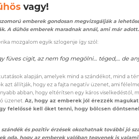
ühös
vagy!
szomorú emberek gondosan megvizsgálják a lehetősé
zák. A dühös emberek maradnak annál, ami már adott.
ika mozgalom egyik szlogenje így szól:
egy füves cigit, az nem fog megölni… téged,… de an
kutatások alapján, amelyek mind a szándékot, mind a tén
ók azt állítják, hogy ez a fajta negatív üzenet, ami félel
nyabb abban, hogy eltérítsen egy káros viselkedéstől, mi
zó üzenet.
Az, hogy az emberek jól érezzék magukat
y felelőssé kell őket tenni, hogy bölcsen döntsenek
 szándék és pozitiv érzések okozhatnak további jó s
nek oda, hogy az emberek valóban tegyenek is valamit