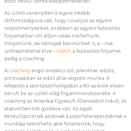
edző nélkül szinte elképzelhetetlen.
Az üzleti versenyben is egyre inkább
létfontosságúvá vált, hogy növeljük az egyéni
teljesítményeinket, és ebben az egyéni fejlesztési
folyamatban ott álljon valaki mellettünk,
mögöttünk, aki támogat bennünket: ő, a – mai
szóhasználattal élve –
coach
; a fejlesztési folyamat
pedig a coaching.
A
coaching
angol eredetű szó, jelentése: edzés,
pontosabban az edző által végzett munka. A
kifejezés a sportpszichológiából a 80-as évek elején
került be az üzleti világ fogalomrendszerébe. A
coaching az Amerikai Egyesült Államokból indult, és
alapvetően két gyökere van. Az egyik
kiindulópontnak azoknak a pszichoterapeutáknak a
munkája tekinthető, akik felismerték, hogy