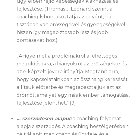
ügyfélben rejlő képességek kiaknázása és
fejlesztése. (Thomas J. Leonard szerint a
coaching kibontakoztatja az egyént, ha
tisztában van erősségeivel és gyengeségeivel,
hiszen így magabiztosabb lesz és jobb
döntéseket hoz.)
„A figyelmet a problémákról a lehetséges
megoldásokra, a hiányokról az erősségekre és
az elképzelt jövőre irányítja. Megtanít arra,
hogy kapcsolatainkban az összhang keresését
állítsuk előtérbe és megtapasztaljuk azt az
örömöt, amelyet egy másik ember támogatása,
fejlesztése jelenthet.” [9]
… szerződésen alapul:
a coaching folyamat
alapja a szerződés. A coaching beszélgetésben
célt állapít meg coach és ügyfele, és a