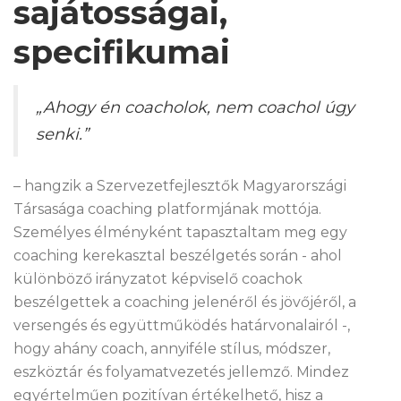
sajátosságai,
specifikumai
„Ahogy én coacholok, nem coachol úgy
senki.”
– hangzik a Szervezetfejlesztők Magyarországi
Társasága coaching platformjának mottója.
Személyes élményként tapasztaltam meg egy
coaching kerekasztal beszélgetés során - ahol
különböző irányzatot képviselő coachok
beszélgettek a coaching jelenéről és jövőjéről, a
versengés és együttműködés határvonalairól -,
hogy ahány coach, annyiféle stílus, módszer,
eszköztár és folyamatvezetés jellemző. Mindez
egyértelműen pozitívan értékelhető, hisz a