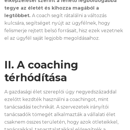
elképzelései szerint a lehető legboldogabbá
tegye az életét és kihozza magából a
legtöbbet.
A coach segít rátalálni a változás
kulcsára, segítséget nyújt az ügyfélnek, hogy
felismerje rejtett belső forrásait, hisz ezek vezetnek
el az ügyfél saját legjobb megoldásaihoz.
II. A coaching
térhódítása
A gazdasági élet szereplői úgy negyedszázaddal
ezelőtt kezdték használni a coachingot, mint
tanácsadási technikát. A szervezetek irányítói
tanácsadók tömegét alkalmazták a vállalati élet
csaknem összes területén, hogy azok ötleteikkel,
tanácsaikkal, tapasztalataikkal elősegítsék a