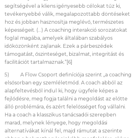
segítségével a kliens igényesebb célokat tűz ki,
tevékenyebbé válik, megalapozottabb döntéseket
hoz és jobban hasznosítja meglévő, természetes
képességeit. (…) A coaching interakció sorozatokat
foglal magába, amelyek általában szabályos
időközönként zajlanak. Ezek a párbeszédek
támogatást, őszinteséget, bizalmat, integritást és
facilitációt tartalmaznak.”[6]
5) A Flow Csoport definíciója szerint „a coaching
elsősorban egy szemléletmód. A coach abból az
alapfeltevésből indul ki, hogy ügyfele képes a
fejlődésre, meg fogja találni a megoldást az előtte
álló problémára, és azért felelősséget fog vállalni.
Ha a coach a klasszikus tanácsadói szerepben
marad, melynek lényege, hogy megoldási
alternatívákat kínál fel, majd rámutat a szerinte