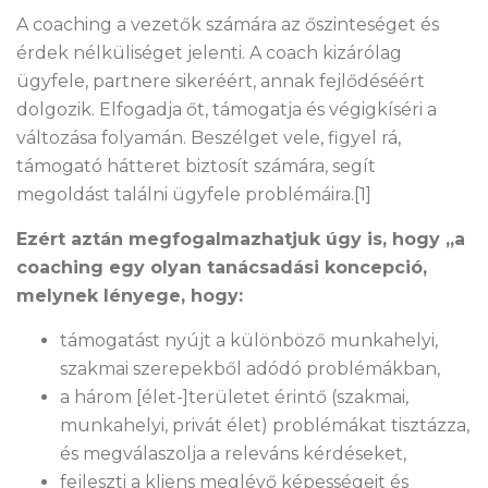
A coaching a vezetők számára az őszinteséget és
érdek nélküliséget jelenti. A coach kizárólag
ügyfele, partnere sikeréért, annak fejlődéséért
dolgozik. Elfogadja őt, támogatja és végigkíséri a
változása folyamán. Beszélget vele, figyel rá,
támogató hátteret biztosít számára, segít
megoldást találni ügyfele problémáira.[1]
Ezért aztán megfogalmazhatjuk úgy is, hogy „a
coaching egy olyan tanácsadási koncepció,
melynek lényege, hogy:
támogatást nyújt a különböző munkahelyi,
szakmai szerepekből adódó problémákban,
a három [élet-]területet érintő (szakmai,
munkahelyi, privát élet) problémákat tisztázza,
és megválaszolja a releváns kérdéseket,
fejleszti a kliens meglévő képességeit és