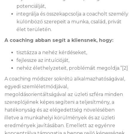
potenciálját,
integrálja és összekapcsolja a coacholt személy
különböző szerepeit a munka, család, privát
élet területén.
A coaching abban segít a kliensnek, hogy:
tisztázza a nehéz kérdéseket,
fejlessze az intuícióját,
nehéz élethelyzeteit, problémáit megoldja.”[2]
A coaching módszer sokrétű alkalmazhatóságával,
egyedi szemléletmódjával,
megoldásorientáltságával az üzleti szféra minden
szereplőjének képes segíteni a teljesítmény, a
hatékonyság és az elégedettség növelésében
illetve a munkahelyi körülmények és az üzleti
eredmények javításában. Emellett az egyénre
koncentrálva támogatja a benne rejlő képességek