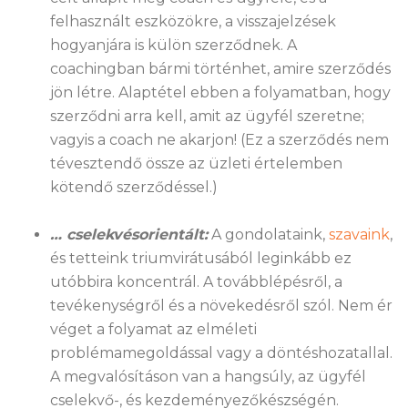
felhasznált eszközökre, a visszajelzések
hogyanjára is külön szerződnek. A
coachingban bármi történhet, amire szerződés
jön létre. Alaptétel ebben a folyamatban, hogy
szerződni arra kell, amit az ügyfél szeretne;
vagyis a coach ne akarjon! (Ez a szerződés nem
tévesztendő össze az üzleti értelemben
kötendő szerződéssel.)
… cselekvésorientált:
A gondolataink,
szavaink
,
és tetteink triumvirátusából leginkább ez
utóbbira koncentrál. A továbblépésről, a
tevékenységről és a növekedésről szól. Nem ér
véget a folyamat az elméleti
problémamegoldással vagy a döntéshozatallal.
A megvalósításon van a hangsúly, az ügyfél
cselekvő-, és kezdeményezőkészségén.