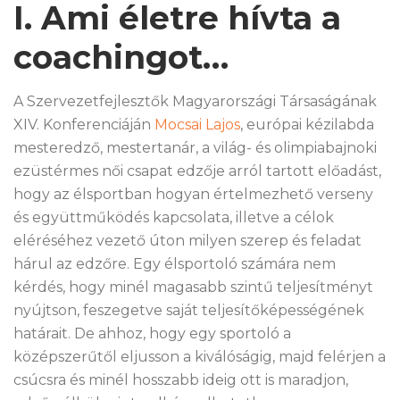
I. Ami életre hívta a
coachingot…
A Szervezetfejlesztők Magyarországi Társaságának
XIV. Konferenciáján
Mocsai Lajos
, európai kézilabda
mesteredző, mestertanár, a világ- és olimpiabajnoki
ezüstérmes női csapat edzője arról tartott előadást,
hogy az élsportban hogyan értelmezhető verseny
és együttműködés kapcsolata, illetve a célok
eléréséhez vezető úton milyen szerep és feladat
hárul az edzőre. Egy élsportoló számára nem
kérdés, hogy minél magasabb szintű teljesítményt
nyújtson, feszegetve saját teljesítőképességének
határait. De ahhoz, hogy egy sportoló a
középszerűtől eljusson a kiválóságig, majd felérjen a
csúcsra és minél hosszabb ideig ott is maradjon,