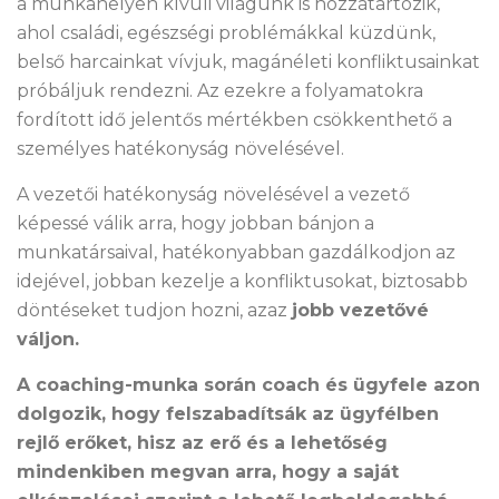
a munkahelyen kívüli világunk is hozzátartozik,
ahol családi, egészségi problémákkal küzdünk,
belső harcainkat vívjuk, magánéleti konfliktusainkat
próbáljuk rendezni. Az ezekre a folyamatokra
fordított idő jelentős mértékben csökkenthető a
személyes hatékonyság növelésével.
A vezetői hatékonyság növelésével a vezető
képessé válik arra, hogy jobban bánjon a
munkatársaival, hatékonyabban gazdálkodjon az
idejével, jobban kezelje a konfliktusokat, biztosabb
döntéseket tudjon hozni, azaz
jobb vezetővé
váljon.
A coaching-munka során coach és ügyfele azon
dolgozik, hogy felszabadítsák az ügyfélben
rejlő erőket, hisz az erő és a lehetőség
mindenkiben megvan arra, hogy a saját