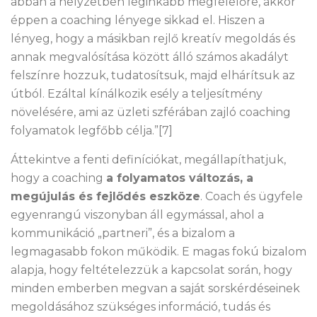
abban a helyzetben leginkább megfelelőre, akkor
éppen a coaching lényege sikkad el. Hiszen a
lényeg, hogy a másikban rejlő kreatív megoldás és
annak megvalósítása között álló számos akadályt
felszínre hozzuk, tudatosítsuk, majd elhárítsuk az
útból. Ezáltal kínálkozik esély a teljesítmény
növelésére, ami az üzleti szférában zajló coaching
folyamatok legfőbb célja.”[7]
Áttekintve a fenti definíciókat, megállapíthatjuk,
hogy a coaching
a folyamatos változás, a
megújulás és fejlődés eszköze
. Coach és ügyfele
egyenrangú viszonyban áll egymással, ahol a
kommunikáció „partneri”, és a bizalom a
legmagasabb fokon működik. E magas fokú bizalom
alapja, hogy feltételezzük a kapcsolat során, hogy
minden emberben megvan a saját sorskérdéseinek
megoldásához szükséges információ, tudás és