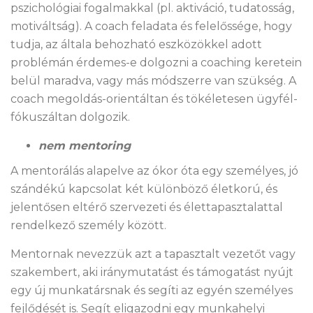
pszichológiai fogalmakkal (pl. aktiváció, tudatosság,
motiváltság). A coach feladata és felelőssége, hogy
tudja, az általa behozható eszközökkel adott
problémán érdemes-e dolgozni a coaching keretein
belül maradva, vagy más módszerre van szükség. A
coach megoldás-orientáltan és tökéletesen ügyfél-
fókuszáltan dolgozik.
nem mentoring
A mentorálás alapelve az ókor óta egy személyes, jó
szándékú kapcsolat két különböző életkorú, és
jelentősen eltérő szervezeti és élettapasztalattal
rendelkező személy között.
Mentornak nevezzük azt a tapasztalt vezetőt vagy
szakembert, aki iránymutatást és támogatást nyújt
egy új munkatársnak és segíti az egyén személyes
fejlődését is. Segít eligazodni egy munkahelyi