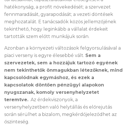
hatékonyság, a profit növekedését; a szervezet
fennmaradását, gyarapodását; a vezeti döntések
meghozatalát. E tanácsadók közös jellemzőjének
tekinthető, hogy leginkább a vállalat érdekeit
tartották szem előtt munkájuk során.
Azonban a környezeti változások felgyorsulásával a
piaci verseny is egyre élesebbé vált.
Sem a
szervezetek, sem a hozzájuk tartozó egyének
nem tekinthetők önmagukban létezőknek, mind
kapcsolódnak egymáshoz, és ezek a
kapcsolatok döntően pénzügyi alapokon
nyugszanak, komoly versenyhelyzetet
teremtve.
Az érdekviszonyok, a
versenyhelyzetben való helytállás és előrejutás
során sérülhet a bizalom, megkérdőjeleződhet az
őszinteség.