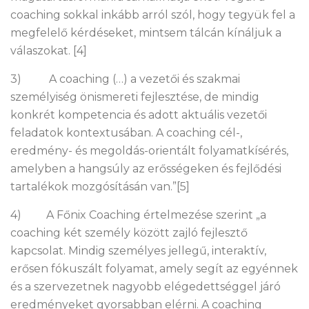
coaching sokkal inkább arról szól, hogy tegyük fel a
megfelelő kérdéseket, mintsem tálcán kínáljuk a
válaszokat. [4]
3) A coaching (…) a vezetői és szakmai
személyiség önismereti fejlesztése, de mindig
konkrét kompetencia és adott aktuális vezetői
feladatok kontextusában. A coaching cél-,
eredmény- és megoldás-orientált folyamatkísérés,
amelyben a hangsúly az erősségeken és fejlődési
tartalékok mozgósításán van.”[5]
4) A Főnix Coaching értelmezése szerint „a
coaching két személy között zajló fejlesztő
kapcsolat. Mindig személyes jellegű, interaktív,
erősen fókuszált folyamat, amely segít az egyénnek
és a szervezetnek nagyobb elégedettséggel járó
eredményeket gyorsabban elérni. A coaching