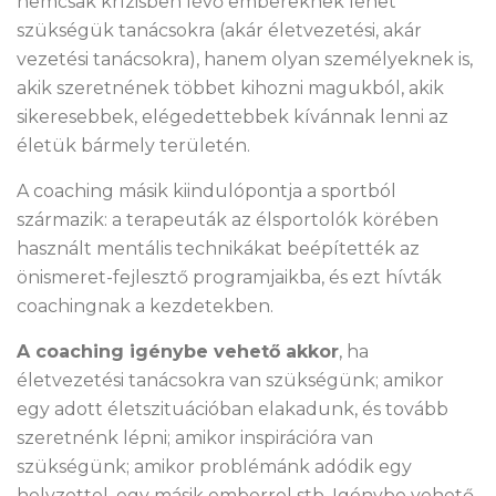
nemcsak krízisben lévő embereknek lehet
szükségük tanácsokra (akár életvezetési, akár
vezetési tanácsokra), hanem olyan személyeknek is,
akik szeretnének többet kihozni magukból, akik
sikeresebbek, elégedettebbek kívánnak lenni az
életük bármely területén.
A coaching másik kiindulópontja a sportból
származik: a terapeuták az élsportolók körében
használt mentális technikákat beépítették az
önismeret-fejlesztő programjaikba, és ezt hívták
coachingnak a kezdetekben.
A coaching igénybe vehető akkor
, ha
életvezetési tanácsokra van szükségünk; amikor
egy adott életszituációban elakadunk, és tovább
szeretnénk lépni; amikor inspirációra van
szükségünk; amikor problémánk adódik egy
helyzettel, egy másik emberrel stb. Igénybe vehető