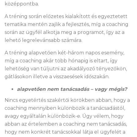
középpontba.
A tréning során előzetes kialakított és egyeztetett
tematika mentén zajlik a fejlesztés, míg a coaching
során az ügyfél alkotja meg a programot, így az a
lehető legrelevánsabb számára.
A tréning alapvetően két-három napos esemény,
míg a coaching akár több hónapig is eltart, így
lehetőség van túljutni az akadályozó tényezőkön,
gátlásokon illetve a visszaesések időszakán.
alapvetően nem tanácsadás – vagy mégis?
Nincs egyetértés szakértői körökben abban, hogy a
coaching mennyiben különbözik a tanácsadástól,
avagy egyáltalán különbözik-e. Úgy vélem, hogy
abban az értelemben a coaching nem tanácsadás,
hogy nem konkrét tanácsokkal látja el ügyfelét a