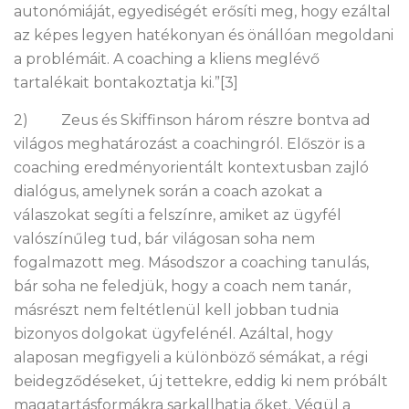
autonómiáját, egyediségét erősíti meg, hogy ezáltal
az képes legyen hatékonyan és önállóan megoldani
a problémáit. A coaching a kliens meglévő
tartalékait bontakoztatja ki.”[3]
2) Zeus és Skiffinson három részre bontva ad
világos meghatározást a coachingról. Először is a
coaching eredményorientált kontextusban zajló
dialógus, amelynek során a coach azokat a
válaszokat segíti a felszínre, amiket az ügyfél
valószínűleg tud, bár világosan soha nem
fogalmazott meg. Másodszor a coaching tanulás,
bár soha ne feledjük, hogy a coach nem tanár,
másrészt nem feltétlenül kell jobban tudnia
bizonyos dolgokat ügyfelénél. Azáltal, hogy
alaposan megfigyeli a különböző sémákat, a régi
beidegződéseket, új tettekre, eddig ki nem próbált
magatartásformákra sarkallhatja őket. Végül a