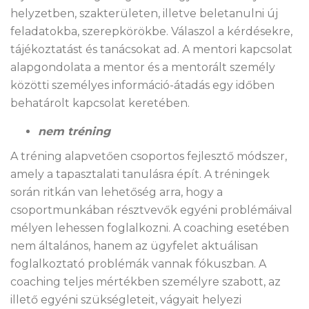
helyzetben, szakterületen, illetve beletanulni új
feladatokba, szerepkörökbe. Válaszol a kérdésekre,
tájékoztatást és tanácsokat ad. A mentori kapcsolat
alapgondolata a mentor és a mentorált személy
közötti személyes információ-átadás egy időben
behatárolt kapcsolat keretében.
nem tréning
A tréning alapvetően csoportos fejlesztő módszer,
amely a tapasztalati tanulásra épít. A tréningek
során ritkán van lehetőség arra, hogy a
csoportmunkában résztvevők egyéni problémáival
mélyen lehessen foglalkozni. A coaching esetében
nem általános, hanem az ügyfelet aktuálisan
foglalkoztató problémák vannak fókuszban. A
coaching teljes mértékben személyre szabott, az
illető egyéni szükségleteit, vágyait helyezi