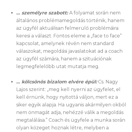
… személyre szabott:
A folyamat során nem
általános problémamegoldás történik, hanem
az ügyfél aktuálisan felmerülő problémáira
keresi a választ. Fontos eleme a „face to face”
kapcsolat, amelynek révén nem standard
válaszokat, megoldási javaslatokat ad a coach
az ügyfél számára, hanem a szituációnak
legmegfelelőbb utat mutatja meg.
… kölcsönös bizalom elvére épül:
Cs. Nagy
Lajos szerint: „meg kell nyerni az ügyfelet, el
kell érnünk, hogy nyitottá váljon, mert ez a
siker egyik alapja. Ha ugyanis akármilyen okból
nem önmagát adja, nehézzé válik a megoldás
megtalálása.” Coach és ügyfele a munka során
olyan közeget hoznak létre, melyben a