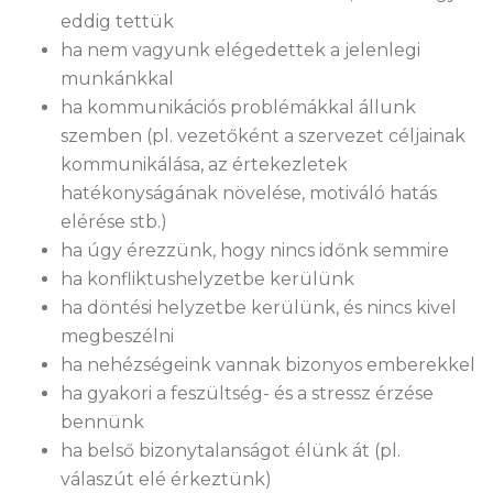
eddig tettük
ha nem vagyunk elégedettek a jelenlegi
munkánkkal
ha kommunikációs problémákkal állunk
szemben (pl. vezetőként a szervezet céljainak
kommunikálása, az értekezletek
hatékonyságának növelése, motiváló hatás
elérése stb.)
ha úgy érezzünk, hogy nincs időnk semmire
ha konfliktushelyzetbe kerülünk
ha döntési helyzetbe kerülünk, és nincs kivel
megbeszélni
ha nehézségeink vannak bizonyos emberekkel
ha gyakori a feszültség- és a stressz érzése
bennünk
ha belső bizonytalanságot élünk át (pl.
válaszút elé érkeztünk)