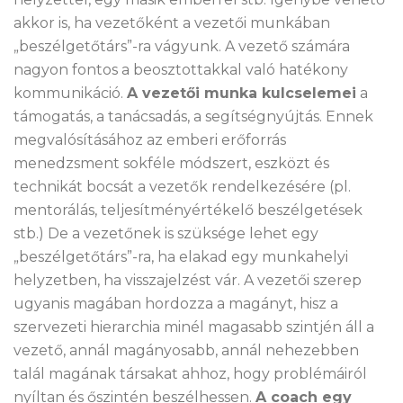
akkor is, ha vezetőként a vezetői munkában
„beszélgetőtárs”-ra vágyunk. A vezető számára
nagyon fontos a beosztottakkal való hatékony
kommunikáció.
A vezetői munka kulcselemei
a
támogatás, a tanácsadás, a segítségnyújtás. Ennek
megvalósításához az emberi erőforrás
menedzsment sokféle módszert, eszközt és
technikát bocsát a vezetők rendelkezésére (pl.
mentorálás, teljesítményértékelő beszélgetések
stb.) De a vezetőnek is szüksége lehet egy
„beszélgetőtárs”-ra, ha elakad egy munkahelyi
helyzetben, ha visszajelzést vár. A vezetői szerep
ugyanis magában hordozza a magányt, hisz a
szervezeti hierarchia minél magasabb szintjén áll a
vezető, annál magányosabb, annál nehezebben
talál magának társakat ahhoz, hogy problémáiról
nyíltan és őszintén beszélhessen.
A coach egy