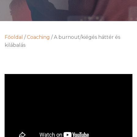
Főoldal
/
Coaching
/
A burnout/kiégés háttér és
kilábalás