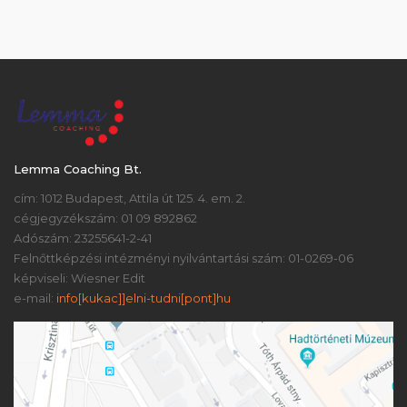
Lemma Coaching Bt.
cím: 1012 Budapest, Attila út 125. 4. em. 2.
cégjegyzékszám: 01 09 892862
Adószám: 23255641-2-41
Felnőttképzési intézményi nyilvántartási szám: 01-0269-06
képviseli: Wiesner Edit
e-mail:
info[kukac]]elni-tudni[pont]hu