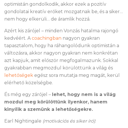
optimistán gondolkodik, akkor ezek a pozitív
gondolatai kreatív erőket mozgatnak be, és a siker…
nem hogy elkerüli… de áramlik hozzá.
Azért kis zárójel – minden Vonzás hatalma rajongó
kedvéért. A
coachingban
nagyon gyakran
tapasztalom, hogy ha ráhangolódunk optimistán a
változásra, akkor nagyon gyakran nem konkrétan
azt kapjuk, amit először megfogalmazunk. Sokkal
gyakrabban megmozdul körülöttünk a világ és
lehetőségek
egész sora mutatja meg magát, kerül
elérhető közelségbe.
És még egy zárójel –
lehet, hogy nem is a világ
mozdul meg körülöttünk ilyenkor, hanem
kinyílik a szemünk a lehetőségekre.
Earl Nightingale
(motivációs és siker író)
: