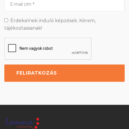
Érdekelnek induló képzések. Kérem,
tájékoztassanak!