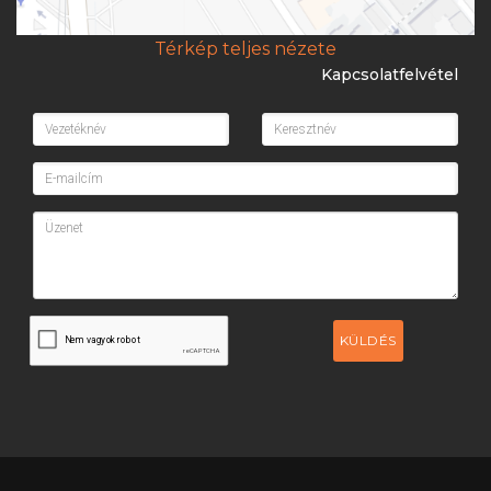
Térkép teljes nézete
Kapcsolatfelvétel
KÜLDÉS