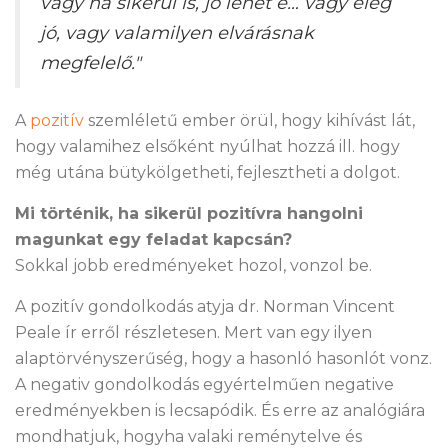
vagy ha sikerül is, jó lehet e… vagy elég
jó, vagy valamilyen elvárásnak
megfelelő."
A
pozitív
szemléletű ember örül, hogy kihívást lát,
hogy valamihez elsőként nyúlhat hozzá ill. hogy
még utána bütykölgetheti, fejlesztheti a dolgot.
Mi történik, ha sikerül pozitívra hangolni
magunkat egy feladat kapcsán?
Sokkal jobb eredményeket hozol, vonzol be.
A pozitív gondolkodás atyja dr. Norman Vincent
Peale ír erről részletesen. Mert van egy ilyen
alaptörvényszerűség, hogy a hasonló hasonlót vonz.
A negativ gondolkodás egyértelműen negative
eredményekben is lecsapódik. És erre az analógiára
mondhatjuk, hogyha valaki reménytelve és