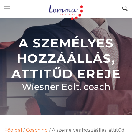
A SZEMÉLYES
HOZZÁÁLLÁS,
ATTITŰD EREJE
Wiesner Edit, coach
Főoldal
/
Coaching
/
A személyes hozzáállás, attitűd