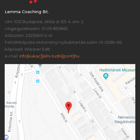
Lemma Coaching Bt.
cím: 1012 Budapest, Attila út 125. 4. em. 2.
cégjegyzékszám: 01 09 892862
Adószám: 23255641-2-41
Felnőttképzési intézményi nyilvántartási szám: 01-0269-06
képviseli: Wiesner Edit
e-mail:
info[kukac]]elni-tudni[pont]hu