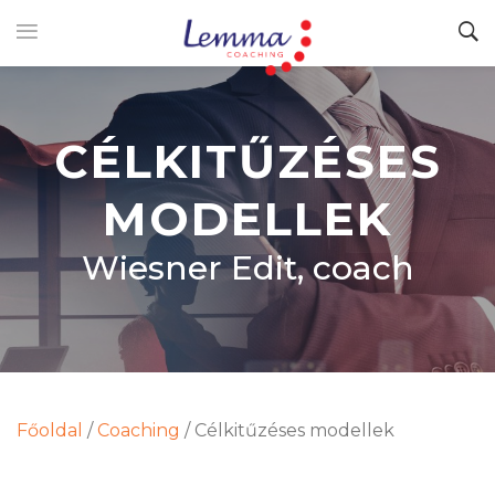
CÉLKITŰZÉSES
MODELLEK
Wiesner Edit, coach
Főoldal
/
Coaching
/
Célkitűzéses modellek