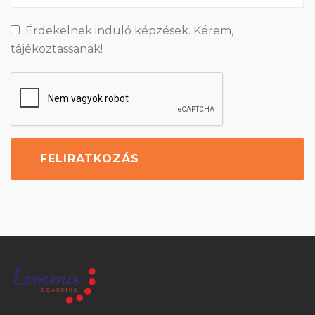
Érdekelnek induló képzések. Kérem,
tájékoztassanak!