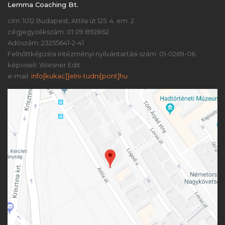
Lemma Coaching Bt.
cím: 1012 Budapest, Attila út 125. 4. em. 2.
cégjegyzékszám: 01 09 892862
Adószám: 23255641-2-41
Felnőttképzési intézményi nyilvántartási szám: 01-0269-06
képviseli: Wiesner Edit
e-mail:
info[kukac]]elni-tudni[pont]hu