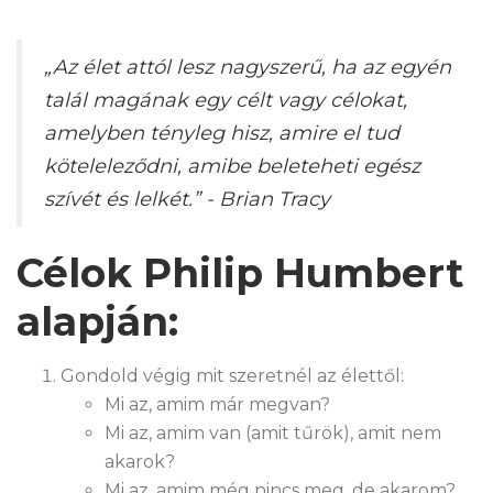
„Az élet attól lesz nagyszerű, ha az egyén
talál magának egy célt vagy célokat,
amelyben tényleg hisz, amire el tud
köteleleződni, amibe beleteheti egész
szívét és lelkét.” - Brian Tracy
Célok Philip Humbert
alapján:
Gondold végig mit szeretnél az élettől:
Mi az, amim már megvan?
Mi az, amim van (amit tűrök), amit nem
akarok?
Mi az, amim még nincs meg, de akarom?