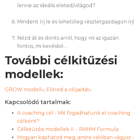
lenne az ideális életed/világod?
Mindent írj le és lehetőleg részletgazdagon írj!
Nézd át és dönts arról, hogy mi az igazán
fontos, mi kevésbé…
További célkitűzési
modellek:
GROW modell»
,
Eléred a céljaidat»
Kapcsolódó tartalmak:
A coaching cél - Mit fogadhatunk el coaching
célként?
Célkitűzési modellek II. - RAMM Formula
Hogyan kaphatod meg, amire valóban vágysz -