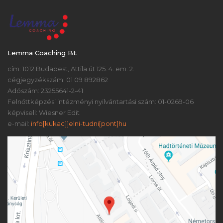
Lemma Coaching Bt.
cím: 1012 Budapest, Attila út 125. 4. em. 2.
cégjegyzékszám: 01 09 892862
Adószám: 23255641-2-41
Felnőttképzési intézményi nyilvántartási szám: 01-0269-06
képviseli: Wiesner Edit
e-mail:
info[kukac]]elni-tudni[pont]hu