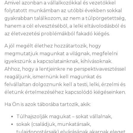
Amivel azonban a vállalkozókkal és vezetőkkel
folytatott munkámban az utóbbi években sokkal
gyakrabban találkozom, az nem a túlpörgetettség,
hanem a cél elvesztéséből, a lelki eltávolodásból és
az életvezetési problémákból fakadó kiégés.
A jól megélt élethez hozzátartozik, hogy
megmutatjuk magunkat a világnak, megfelelni
igyekszünk a kapcsolatainknak, kihívásoknak.
Ahhoz, hogy a lentjeinkre ne perspektivavesztéssel
reagáljunk, ismernünk kell magunkat és
felvállaltan dolgoznunk kell a testi, lelki, érzelmi és
életünk értelmezéséhez kapcsolódó kiégéseinken.
Ha Ön is azok táborába tartozik, akik:
Túlhajszolják magukat – sokat vállalnak,
sokak (családjuk, munkatársaik,
tulajdonostársaik) elvárásának akarnak eleget