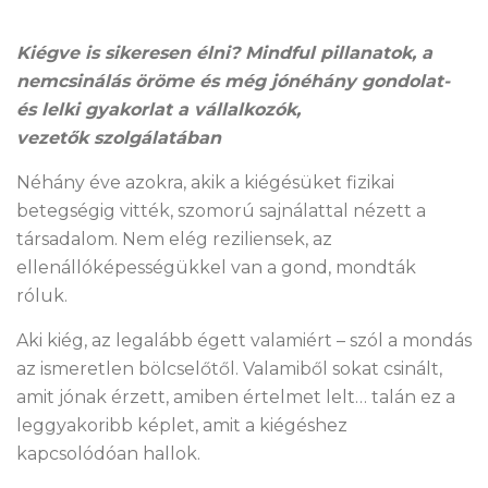
Kiégve is sikeresen élni? Mindful pillanatok, a
nemcsinálás öröme és még jónéhány gondolat-
és lelki gyakorlat a vállalkozók,
vezetők szolgálatában
Néhány éve azokra, akik a kiégésüket fizikai
betegségig vitték, szomorú sajnálattal nézett a
társadalom. Nem elég reziliensek, az
ellenállóképességükkel van a gond, mondták
róluk.
Aki kiég, az legalább égett valamiért – szól a mondás
az ismeretlen bölcselőtől. Valamiből sokat csinált,
amit jónak érzett, amiben értelmet lelt… talán ez a
leggyakoribb képlet, amit a kiégéshez
kapcsolódóan hallok.