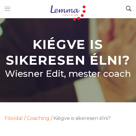
KIÉGVE IS
SIKERESEN ÉLNI?
Wiesner Edit, mester coach
Főoldal
/
Coaching
/
Kiégve is sikeresen élni?