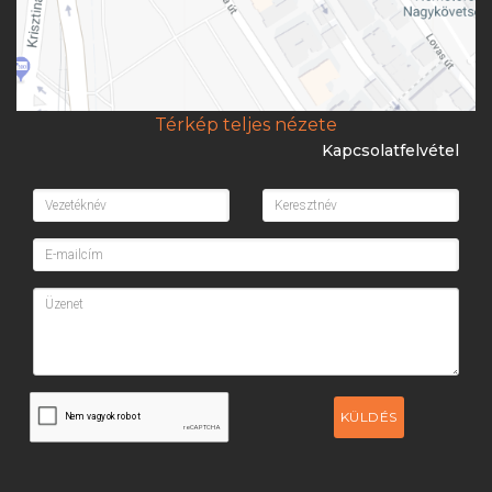
Térkép teljes nézete
Kapcsolatfelvétel
KÜLDÉS