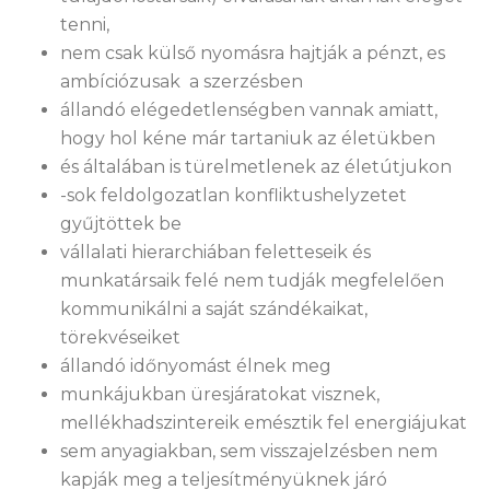
tenni,
nem csak külső nyomásra hajtják a pénzt, es
ambíciózusak a szerzésben
állandó elégedetlenségben vannak amiatt,
hogy hol kéne már tartaniuk az életükben
és általában is türelmetlenek az életútjukon
-sok feldolgozatlan konfliktushelyzetet
gyűjtöttek be
vállalati hierarchiában feletteseik és
munkatársaik felé nem tudják megfelelően
kommunikálni a saját szándékaikat,
törekvéseiket
állandó időnyomást élnek meg
munkájukban üresjáratokat visznek,
mellékhadszintereik emésztik fel energiájukat
sem anyagiakban, sem visszajelzésben nem
kapják meg a teljesítményüknek járó