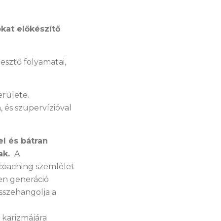
kat előkészítő
lesztő folyamatai,
erülete.
 és szupervízióval
el és bátran
ak.
A
 coaching szemlélet
den generáció
sszehangolja a
 karizmájára