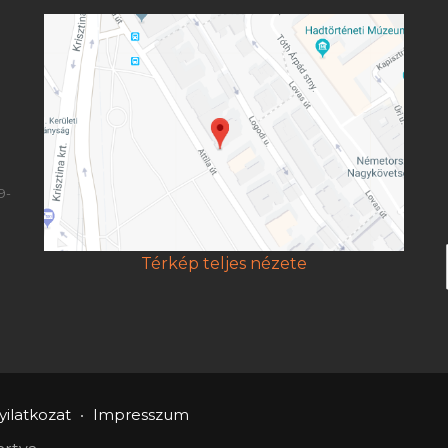
9-
Térkép teljes nézete
ilatkozat
Impresszum