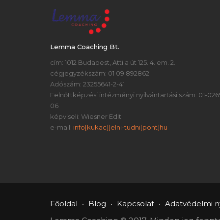
Lemma Coaching Bt.
cím: 1012 Budapest, Attila út 125. 4. em. 2.
cégjegyzékszám: 01 09 892862
Adószám: 23255641-2-41
Felnőttképzési intézményi nyilvántartási szám: 01-026
06
képviseli: Wiesner Edit
e-mail:
info[kukac]]elni-tudni[pont]hu
Főoldal
Blog
Kapcsolat
Adatvédelmi ny