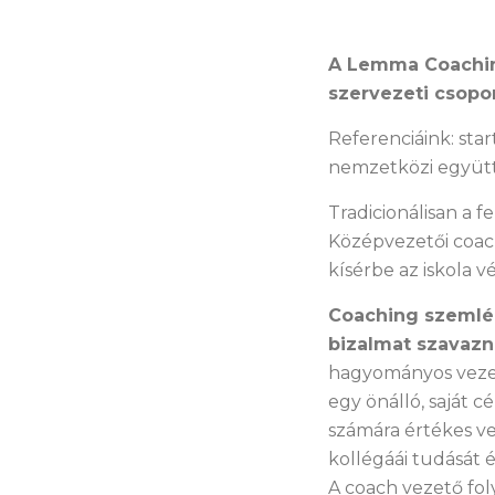
A Lemma Coaching
szervezeti csoport
Referenciáink: star
nemzetközi együt
Tradicionálisan a 
Középvezetői coach
kísérbe az iskola v
Coaching szemléle
bizalmat szavaz
hagyományos vezeté
egy önálló, saját c
számára értékes ve
kollégáái tudását é
A coach vezető fol