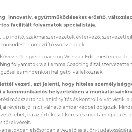
 innovativ, együttműködéseket erősítő, változáso
os facilitált folyamatok specialistája.
t up indító, szakmai szervezetek évtervező, szervezetfej
tműködést előmozdító workshopok…
felsővezetői egyéni coaching Wiesner Edit, mestercoach t
ing folyamatokra a Lemma Coaching által szervezetten,
égzősei és mindenkori hallgatói vállalkoznak.
ttél vezeti, azt jelenti, hogy hiteles személyiségg
ni a kommunikációs helyzetekben a munkatársainkn
si módszertanok az irányítás és kontroll elvét viszik, a
éljai révén is jól motiválható emberképpel dolgozik. Min
zető lehet, ha az értékeset keresi és megtámogatja és ö
s törekvéseit.
yamatokban elsősorban a vezető saját ön-tudatosságára,