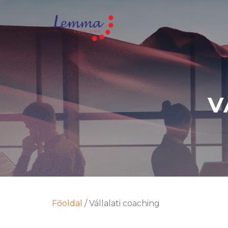
V
Főoldal
/
Vállalati coaching