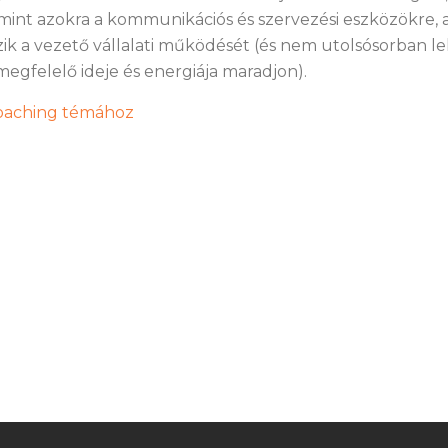
mint azokra a kommunikációs és szervezési eszközökre,
k a vezető vállalati működését (és nem utolsósorban le
megfelelő ideje és energiája maradjon).
 coaching témához