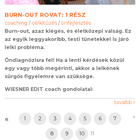
BURN-OUT ROVAT: 1 RÉSZ
coaching
/
célkitűzés
/
önfejlesztés
Burn-out, azaz kiégés, és életközepi válság. Ez
az egyik leggyakoribb, testi tünetekkel is járó
lelki probléma.
Ö
ndiagnózisra fel! Ha a lenti kérdések közül
egy vagy több megérinti, akkor a lelkének
sürgős figyelemre van szüksége.
WIESNER EDIT coach gondolatai:
tovább
»
«
1
2
3
4
5
6
7
8
9
10
11