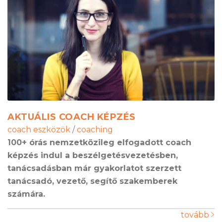
AKTUÁLIS COACH KÉPZÉS
coach eszközök
/
coaching
100+ órás nemzetközileg elfogadott coach
képzés indul a beszélgetésvezetésben,
tanácsadásban már gyakorlatot szerzett
tanácsadó, vezető, segítő szakemberek
számára.
tovább