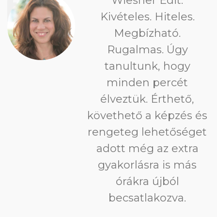
Wiesner Edit.
Kivételes. Hiteles.
Megbízható.
Rugalmas. Úgy
tanultunk, hogy
minden percét
élveztük. Érthető,
követhető a képzés és
rengeteg lehetőséget
adott még az extra
gyakorlásra is más
órákra újból
becsatlakozva.