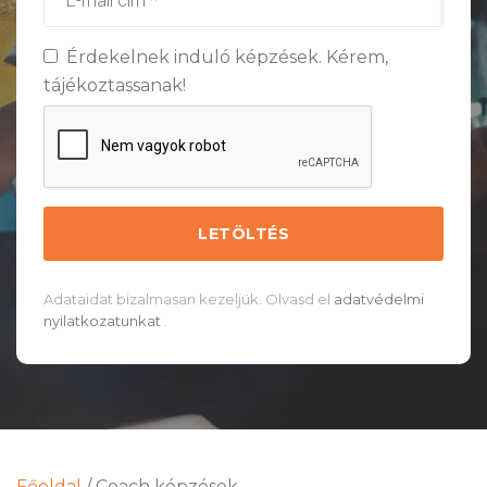
Érdekelnek induló képzések. Kérem,
tájékoztassanak!
Adataidat bizalmasan kezeljük. Olvasd el
adatvédelmi
nyilatkozatunkat
.
Főoldal
/
Coach képzések