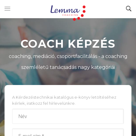
COACH KÉPZÉS
coaching, mediáció, csoportfacilitálás - a coaching
szemléletű tanácsadás nagy kategóriái
A Kérdezéstechnikai katalógus e-könyv letöltéséhez
kérlek, iratkozz fel hírlevelünkre.