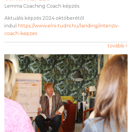
Lemma Coaching Coach képzés
Aktuális képzés 2024 októberétől
indul
https://www.elni-tudni.hu/landing/intenziv-
coach-kepzes
tovább