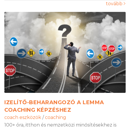
tovább
IZELÍTŐ-BEHARANGOZÓ A LEMMA
COACHING KÉPZÉSHEZ
coach eszközök
/
coaching
100+ óra, itthon és nemzetközi minősítésekhez is