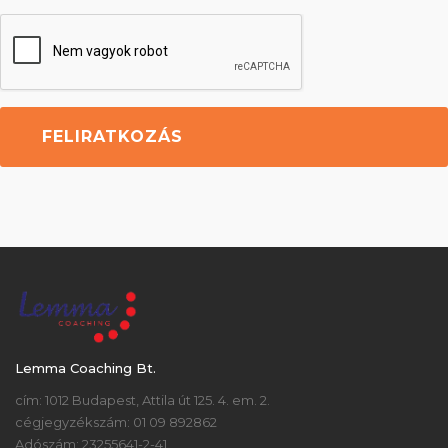
Lemma Coaching Bt.
cím: 1012 Budapest, Attila út 125. 4. em. 2.
cégjegyzékszám: 01 09 892862
Adószám: 23255641-2-41