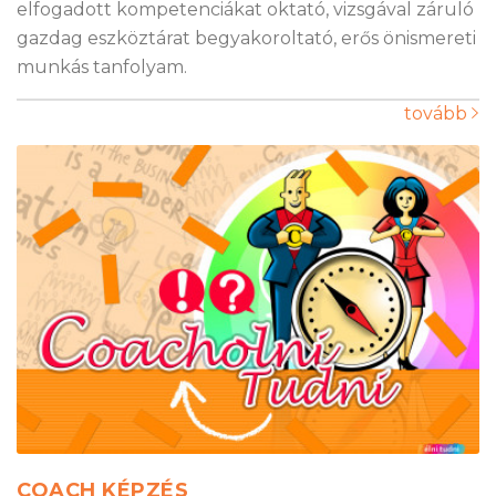
elfogadott kompetenciákat oktató, vizsgával záruló
gazdag eszköztárat begyakoroltató, erős önismereti
munkás tanfolyam.
tovább
COACH KÉPZÉS