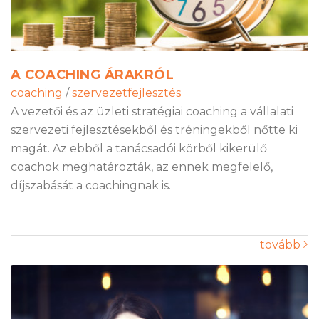
A COACHING ÁRAKRÓL
coaching
/
szervezetfejlesztés
A vezetői és az üzleti stratégiai coaching a vállalati
szervezeti fejlesztésekből és tréningekből nőtte ki
magát. Az ebből a tanácsadói körből kikerülő
coachok meghatározták, az ennek megfelelő,
díjszabását a coachingnak is.
tovább