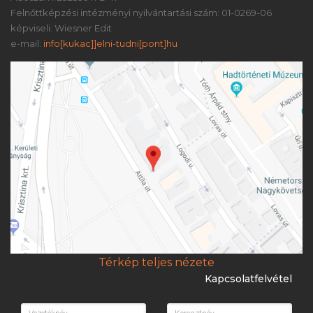
Felnőttképzési intézményi nyilvántartási szám: 01-0269-06
képviseli: Wiesner Edit
e-mail:
info[kukac]]elni-tudni[pont]hu
Térkép teljes nézete
Kapcsolatfelvétel