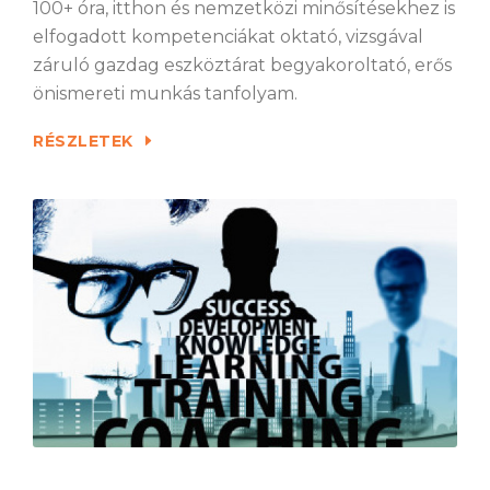
100+ óra, itthon és nemzetközi minősítésekhez is
elfogadott kompetenciákat oktató, vizsgával
záruló gazdag eszköztárat begyakoroltató, erős
önismereti munkás tanfolyam.
RÉSZLETEK