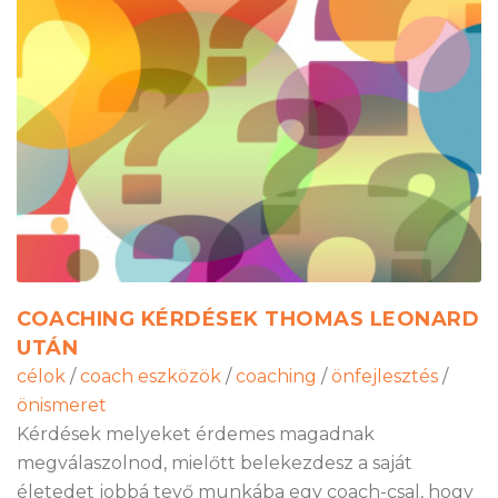
COACHING KÉRDÉSEK THOMAS LEONARD
UTÁN
célok
/
coach eszközök
/
coaching
/
önfejlesztés
/
önismeret
Kérdések melyeket érdemes magadnak
megválaszolnod, mielőtt belekezdesz a saját
életedet jobbá tevő munkába egy coach-csal, hogy