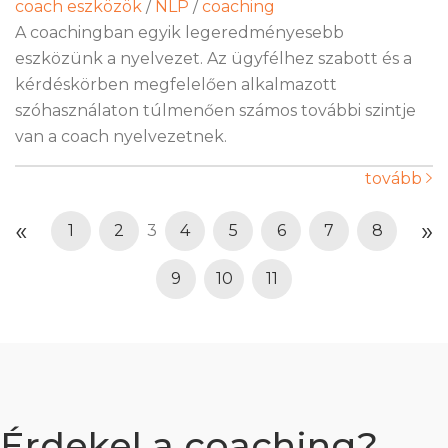
coach eszközök
/
NLP
/
coaching
A coachingban egyik legeredményesebb
eszközünk a nyelvezet. Az ügyfélhez szabott és a
kérdéskörben megfelelően alkalmazott
szóhasználaton túlmenően számos további szintje
van a coach nyelvezetnek.
tovább
«
»
1
2
3
4
5
6
7
8
9
10
11
Érdekel a coaching?