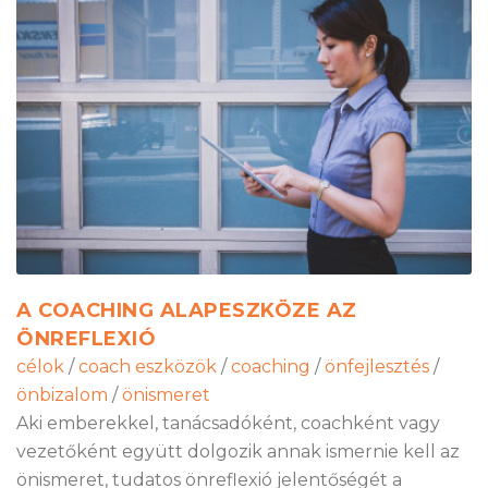
A COACHING ALAPESZKÖZE AZ
ÖNREFLEXIÓ
célok
/
coach eszközök
/
coaching
/
önfejlesztés
/
önbizalom
/
önismeret
Aki emberekkel, tanácsadóként, coachként vagy
vezetőként együtt dolgozik annak ismernie kell az
önismeret, tudatos önreflexió jelentőségét a