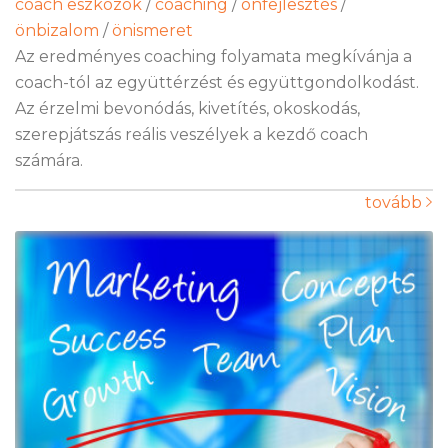
coach eszközök
/
coaching
/
önfejlesztés
/
önbizalom
/
önismeret
Az eredményes coaching folyamata megkívánja a
coach-tól az együttérzést és együttgondolkodást.
Az érzelmi bevonódás, kivetítés, okoskodás,
szerepjátszás reális veszélyek a kezdő coach
számára.
tovább