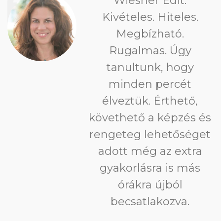
Wiesner Edit.
Kivételes. Hiteles.
Megbízható.
Rugalmas. Úgy
tanultunk, hogy
minden percét
élveztük. Érthető,
követhető a képzés és
rengeteg lehetőséget
adott még az extra
gyakorlásra is más
órákra újból
becsatlakozva.