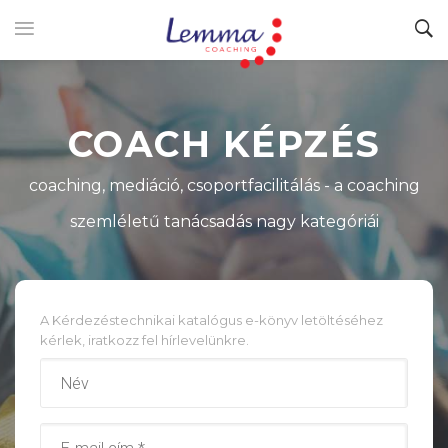
COACH KÉPZÉS
coaching, mediáció, csoportfacilitálás - a coaching
szemléletű tanácsadás nagy kategóriái
A Kérdezéstechnikai katalógus e-könyv letöltéséhez
kérlek, iratkozz fel hírlevelünkre.