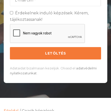
Érdekelnek induló képzések. Kérem,
tájékoztassanak!
Adataidat bizalmasan kezeljük. Olvasd el
adatvédelmi
nyilatkozatunkat
.
Főoldal
/
Coach képzések