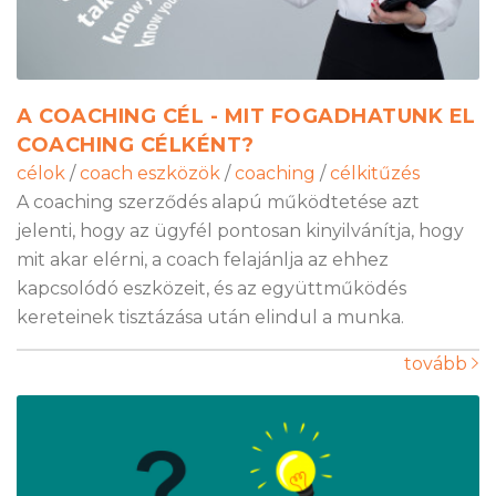
A COACHING CÉL - MIT FOGADHATUNK EL
COACHING CÉLKÉNT?
célok
/
coach eszközök
/
coaching
/
célkitűzés
A coaching szerződés alapú működtetése azt
jelenti, hogy az ügyfél pontosan kinyilvánítja, hogy
mit akar elérni, a coach felajánlja az ehhez
kapcsolódó eszközeit, és az együttműködés
kereteinek tisztázása után elindul a munka.
tovább