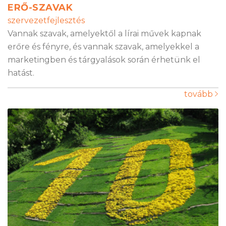
ERŐ-SZAVAK
szervezetfejlesztés
Vannak szavak, amelyektől a lírai művek kapnak
erőre és fényre, és vannak szavak, amelyekkel a
marketingben és tárgyalások során érhetünk el
hatást.
tovább