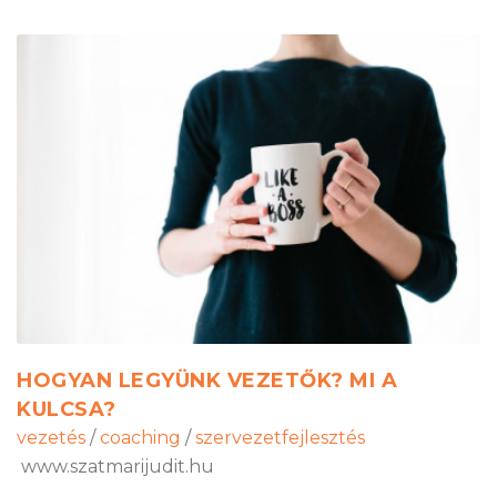
HOGYAN LEGYÜNK VEZETŐK? MI A
KULCSA?
vezetés
/
coaching
/
szervezetfejlesztés
www.szatmarijudit.hu