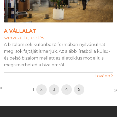
A VÁLLALAT
szervezetfejlesztés
A bizalom sok különböző formában nyilvánulhat
meg, sok fajtáját ismerjük. Az alábbi írásból a külső-
és belső bizalom mellett az életciklus modellt is
megismerheted a bizalomról.
tovább
«
»
1
2
3
4
5