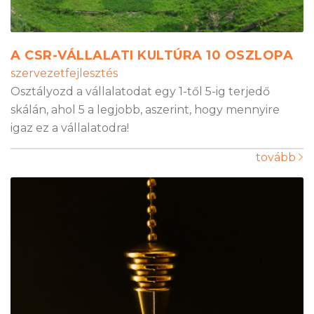
A CSR-VÁLLALATI KULTÚRA 10 OSZLOPA
szervezetfejlesztés
Osztályozd a vállalatodat egy 1-től 5-ig terjedő
skálán, ahol 5 a legjobb, aszerint, hogy mennyire
igaz ez a vállalatodra!
tovább