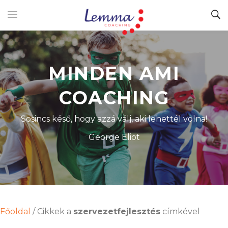
MINDEN AMI
COACHING
Sosincs késő, hogy azzá válj, aki lehettél volna!
George Eliot
Főoldal
/
Cikkek a
szervezetfejlesztés
címkével