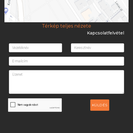
Térkép teljes nézete
Kapcsolatfelvétel
KÜLDÉS