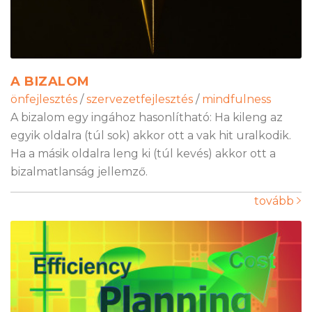
A BIZALOM
önfejlesztés
/
szervezetfejlesztés
/
mindfulness
A bizalom egy ingához hasonlítható: Ha kileng az
egyik oldalra (túl sok) akkor ott a vak hit uralkodik.
Ha a másik oldalra leng ki (túl kevés) akkor ott a
bizalmatlanság jellemző.
tovább