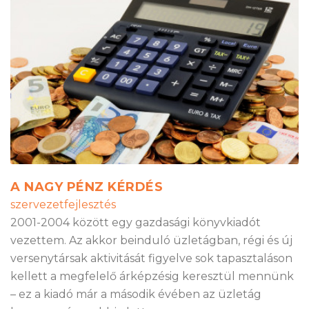
A NAGY PÉNZ KÉRDÉS
szervezetfejlesztés
2001-2004 között egy gazdasági könyvkiadót
vezettem. Az akkor beinduló üzletágban, régi és új
versenytársak aktivitását figyelve sok tapasztaláson
kellett a megfelelő árképzésig keresztül mennünk
– ez a kiadó már a második évében az üzletág