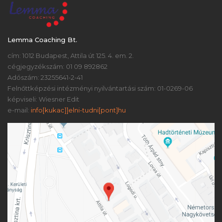
Lemma Coaching Bt.
cím: 1012 Budapest, Attila út 125. 4. em. 2.
cégjegyzékszám: 01 09 892862
Adószám: 23255641-2-41
Felnőttképzési intézményi nyilvántartási szám: 01-0269-06
képviseli: Wiesner Edit
e-mail:
info[kukac]]elni-tudni[pont]hu