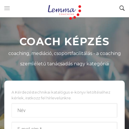
COACH KÉPZÉS
coaching, mediáció, csoportfacilitálás - a coaching
szemléletű tanácsadás nagy kategóriái
A Kérdezéstechnikai katalógus e-könyv letöltéséhez
kérlek, iratkozz fel hírlevelünkre.