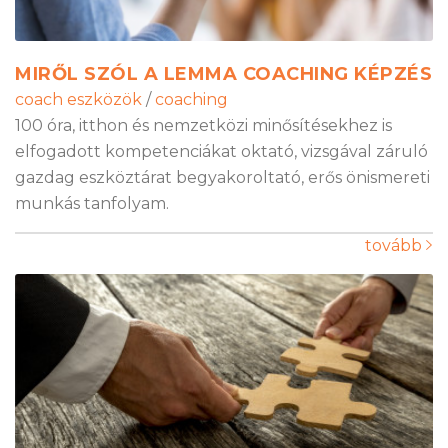
MIRŐL SZÓL A LEMMA COACHING KÉPZÉS
coach eszközök
/
coaching
100 óra, itthon és nemzetközi minősítésekhez is
elfogadott kompetenciákat oktató, vizsgával záruló
gazdag eszköztárat begyakoroltató, erős önismereti
munkás tanfolyam.
tovább