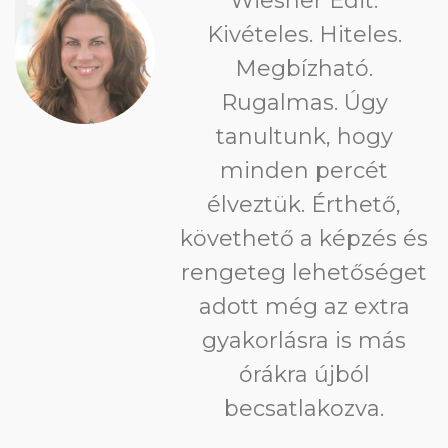
Wiesner Edit.
Kivételes. Hiteles.
Megbízható.
Rugalmas. Úgy
tanultunk, hogy
minden percét
élveztük. Érthető,
követhető a képzés és
rengeteg lehetőséget
adott még az extra
gyakorlásra is más
órákra újból
becsatlakozva.