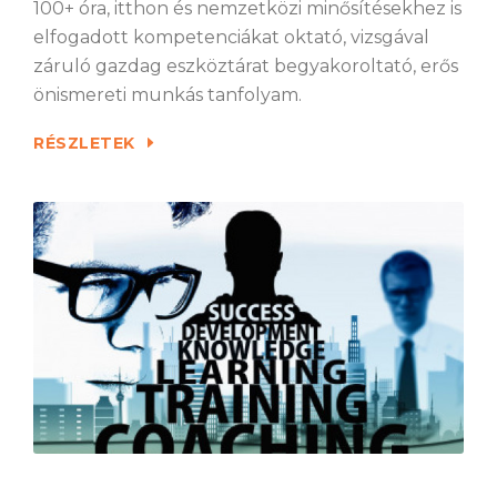
100+ óra, itthon és nemzetközi minősítésekhez is
elfogadott kompetenciákat oktató, vizsgával
záruló gazdag eszköztárat begyakoroltató, erős
önismereti munkás tanfolyam.
RÉSZLETEK