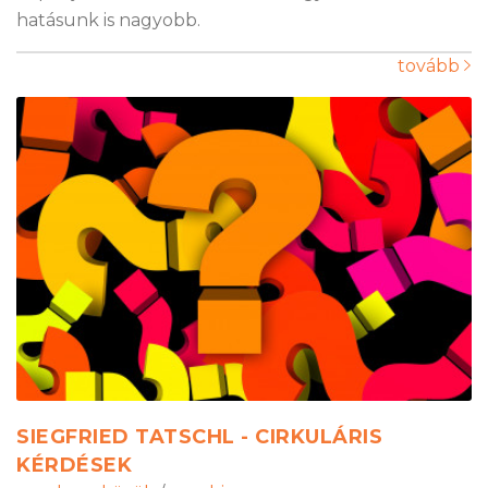
hatásunk is nagyobb.
tovább
SIEGFRIED TATSCHL - CIRKULÁRIS
KÉRDÉSEK