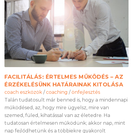
FACILITÁLÁS: ÉRTELMES MŰKÖDÉS – AZ
ÉRZÉKELÉSÜNK HATÁRAINAK KITOLÁSA
coach eszközök
/
coaching
/
önfejlesztés
Talán tudatosult már benned is, hogy a mindennapi
működésed, az, hogy mire ügyelsz, mire van
szemed, füled, kihatással van az életedre. Ha
tudatosan értelmesen működünk; akkor nap, mint
nap fejlődhetünk és a többiekre gyakorolt