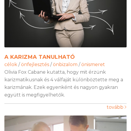
A KARIZMA TANULHATÓ
célok
/
önfejlesztés
/
önbizalom
/
önismeret
Olivia Fox Cabane kutatta, hogy mit érzünk
karizmatikusnak és 4 válfaját különböztette meg a
karizmának. Ezek egyenként és nagyon gyakran
együtt is megfigyelhetők.
tovább