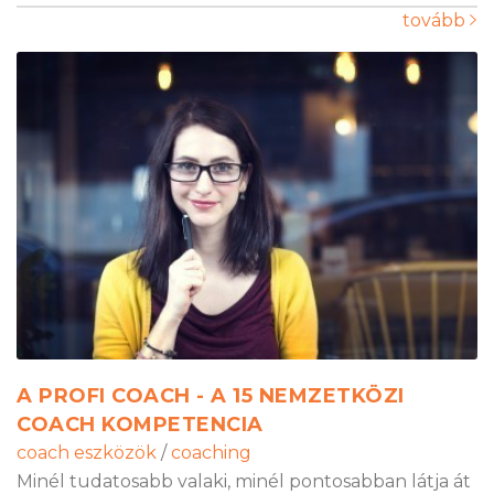
tovább
A PROFI COACH - A 15 NEMZETKÖZI
COACH KOMPETENCIA
coach eszközök
/
coaching
Minél tudatosabb valaki, minél pontosabban látja át