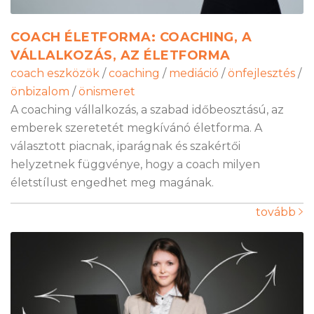
COACH ÉLETFORMA: COACHING, A
VÁLLALKOZÁS, AZ ÉLETFORMA
coach eszközök
/
coaching
/
mediáció
/
önfejlesztés
/
önbizalom
/
önismeret
A coaching vállalkozás, a szabad időbeosztású, az
emberek szeretetét megkívánó életforma. A
választott piacnak, iparágnak és szakértői
helyzetnek függvénye, hogy a coach milyen
életstílust engedhet meg magának.
tovább