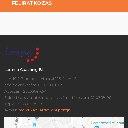
Lemma Coaching Bt.
cím: 1012 Budapest, Attila út 125. 4. em. 2.
cégjegyzékszám: 01 09 892862
Adószám: 23255641-2-41
Felnőttképzési intézményi nyilvántartási szám: 01-0269-06
képviseli: Wiesner Edit
e-mail:
info[kukac]]elni-tudni[pont]hu