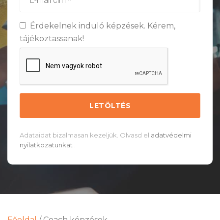
Érdekelnek induló képzések. Kérem,
tájékoztassanak!
Adataidat bizalmasan kezeljük. Olvasd el
adatvédelmi
nyilatkozatunkat
.
Főoldal
/
Coach képzések