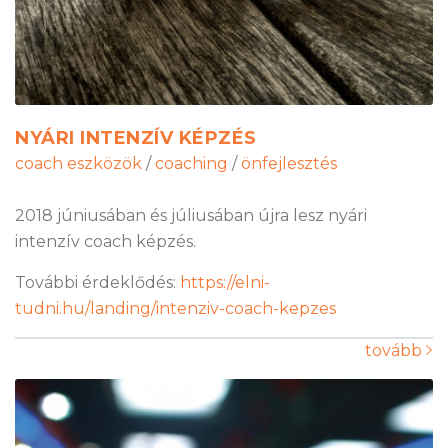
NYÁRI INTENZÍV KÉPZÉS
coach eszközök
/
coaching
/
önfejlesztés
2018 júniusában és júliusában újra lesz nyári
intenzív coach képzés.
További érdeklődés:
https://elni-
tudni.hu/landing/intenziv-coach-kepzes
tovább