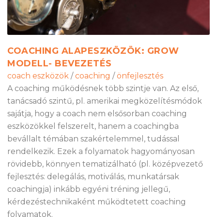
COACHING ALAPESZKÖZÖK: GROW
MODELL- BEVEZETÉS
coach eszközök
/
coaching
/
önfejlesztés
A coaching működésnek több szintje van. Az első,
tanácsadó szintű, pl. amerikai megközelítésmódok
sajátja, hogy a coach nem elsősorban coaching
eszközökkel felszerelt, hanem a coachingba
bevállalt témában szakértelemmel, tudással
rendelkezik. Ezek a folyamatok hagyományosan
rövidebb, könnyen tematizálható (pl. középvezető
fejlesztés: delegálás, motiválás, munkatársak
coachingja) inkább egyéni tréning jellegű,
kérdezéstechnikaként működtetett coaching
folyamatok.