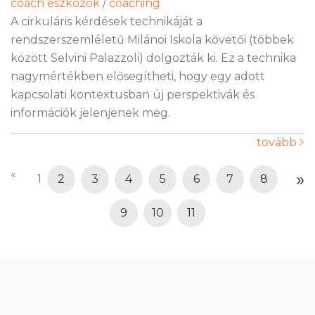
coach eszközök
/
coaching
A cirkuláris kérdések technikáját a
rendszerszemléletű Milánoi Iskola követői (többek
között Selvini Palazzoli) dolgozták ki. Ez a technika
nagymértékben elősegítheti, hogy egy adott
kapcsolati kontextusban új perspektivák és
információk jelenjenek meg.
tovább
«
»
1
2
3
4
5
6
7
8
9
10
11