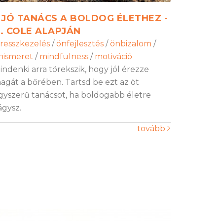
 JÓ TANÁCS A BOLDOG ÉLETHEZ -
. COLE ALAPJÁN
tresszkezelés
/
önfejlesztés
/
önbizalom
/
nismeret
/
mindfulness
/
motiváció
indenki arra törekszik, hogy jól érezze
agát a bőrében. Tartsd be ezt az öt
gyszerű tanácsot, ha boldogabb életre
ágysz.
tovább