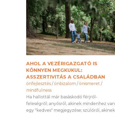
AHOL A VEZÉRIGAZGATÓ IS
KÖNNYEN MEGKUKUL:
ASSZERTIVITÁS A CSALÁDBAN
önfejlesztés
/
önbizalom
/
önismeret
/
mindfulness
Ha hallottál már basáskodó férjről-
feleségről; anyósról, akinek mindenhez van
egy "kedves" megjegyzése; szülőről, akinek