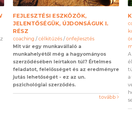
W
FEJLESZTÉSI ESZKÖZÖK,
K
JELENTŐSÉGÜK, ÚJDONSÁGUK I.
c
RÉSZ
k
Az
coaching
/
célkitűzés
/
önfejlesztés
ö
Mit vár egy munkavállaló a
m
munkahelyétől még a hagyományos
A
szerződésében leírtakon túl? Értelmes
é
feladatot, felelősséget és az eredményre
t
jutás lehetőségét - ez az un.
a
pszichológiai szerződés.
v
h
tovább
s