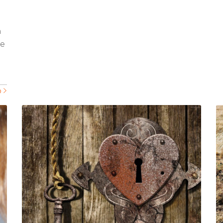
n
re
b