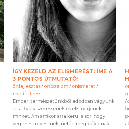
ÍGY KEZELD AZ ELISMERÉST: ÍME A
H
3 PONTOS ÚTMUTATÓ!
H
önfejlesztés
/
önbizalom
/
önismeret
/
ö
mindfulness
m
Emberi természetünkből adódóan vágyunk
A
arra, hogy szeressenek és elismerjenek
b
minket. Ám amikor arra kerül a sor, hogy
p
végre észrevesznek, netán még bókolnak,
a