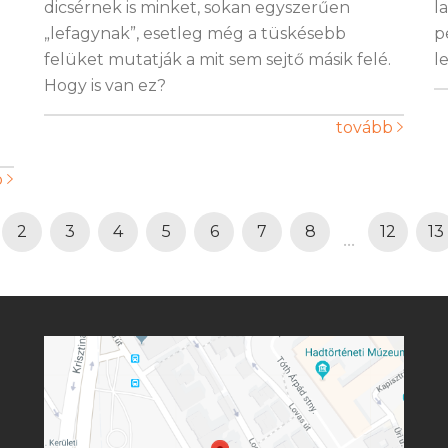
dicsérnek is minket, sokan egyszerűen
l
„lefagynak”, esetleg még a tüskésebb
p
felüket mutatják a mit sem sejtő másik felé.
l
Hogy is van ez?
tovább
b
2
3
4
5
6
7
8
12
13
...