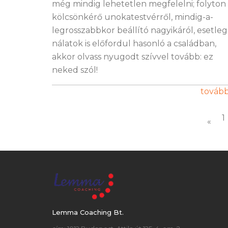
még mindig lehetetlen megfelelni; folyton
kölcsönkérő unokatestvérről, mindig-a-
legrosszabbkor beállító nagyikáról, esetleg
nálatok is előfordul hasonló a családban,
akkor olvass nyugodt szívvel tovább: ez
neked szól!
továb
1
«
Lemma Coaching Bt.