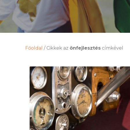
Főoldal
/
Cikkek az
önfejlesztés
címkével