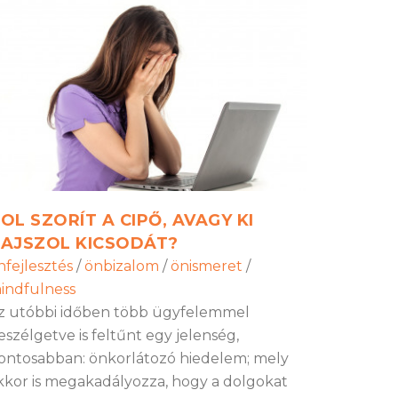
OL SZORÍT A CIPŐ, AVAGY KI
AJSZOL KICSODÁT?
nfejlesztés
/
önbizalom
/
önismeret
/
indfulness
z utóbbi időben több ügyfelemmel
eszélgetve is feltűnt egy jelenség,
ontosabban: önkorlátozó hiedelem; mely
kkor is megakadályozza, hogy a dolgokat