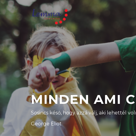
MINDEN AMI 
Sosincs késő, hogy azzá válj, aki lehettél vol
George Eliot