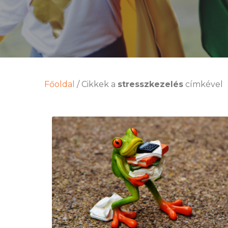
Főoldal
/
Cikkek a
stresszkezelés
címkével