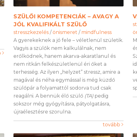
SZÜLŐI KOMPETENCIÁK – AVAGY A
V
JÓL KVALIFIKÁLT SZÜLŐ
s
stresszkezelés
/
önismeret
/
mindfulness
ö
A gyerekeknek a jó fele – véletlenül születik.
M
Vagyis a szülők nem kalkulálnak, nem
é
b
erőlködnek, hanem akarva-akaratlanul és
S
nem ritkán felkészületlenül éri őket a
i
terhesség. Az ilyen „helyzet” stressz, amire a
k
magával és néha egymással is még küzdő
v
szülőpár a folyamattól sodorva tud csak
s
reagálni. A bennük élő szülő
(TA)
pedig
sokszor még gyógyításra, pátyolgatásra,
újraélesztésre szorulna.
tovább