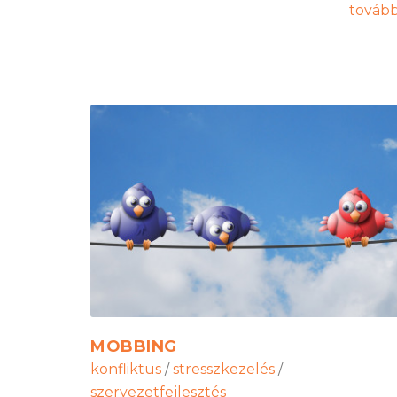
továb
MOBBING
konfliktus
/
stresszkezelés
/
szervezetfejlesztés