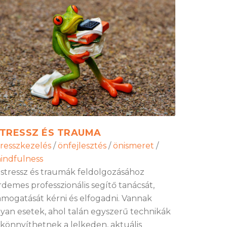
TRESSZ ÉS TRAUMA
tresszkezelés
/
önfejlesztés
/
önismeret
/
indfulness
 stressz és traumák feldolgozásához
rdemes professzionális segítő tanácsát,
ámogatását kérni és elfogadni. Vannak
lyan esetek, ahol talán egyszerű technikák
s könnyíthetnek a lelkeden, aktuális