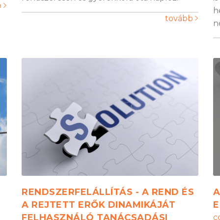
b
h
tovább
n
RENDSZERFELÁLLÍTÁS - A REND ÉS
A
A REJTETT ERŐK DINAMIKÁJÁT
E
FELHASZNÁLÓ TANÁCSADÁSI
c