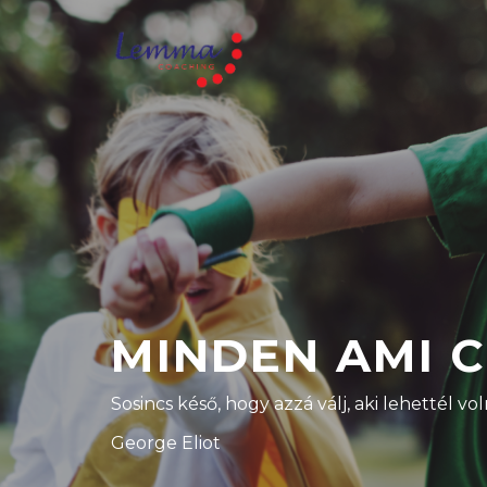
MINDEN AMI 
Sosincs késő, hogy azzá válj, aki lehettél vol
George Eliot