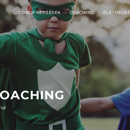
COACH KÉPZÉSEK
COACHING
ÉLETRECE
COACHING
na!