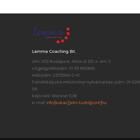
Lemma Coaching Bt.
cím: 1012 Budapest, Attila út 125. 4. em. 2.
cégjegyzékszám: 01 09 892862
Adószám: 23255641-2-41
Felnőttképzési intézményi nyilvántartási szám: 01-026
06
képviseli: Wiesner Edit
e-mail:
info[kukac]]elni-tudni[pont]hu