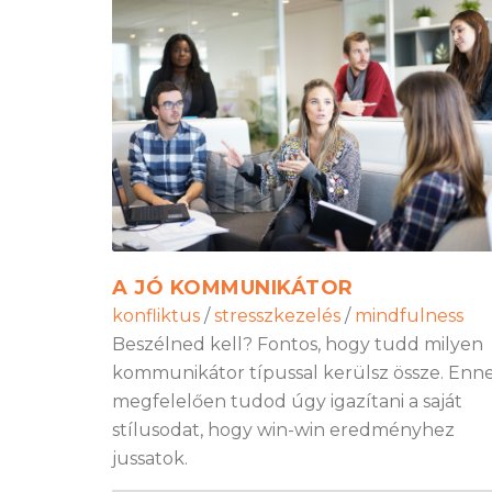
A JÓ KOMMUNIKÁTOR
konfliktus
/
stresszkezelés
/
mindfulness
Beszélned kell? Fontos, hogy tudd milyen
kommunikátor típussal kerülsz össze. Enn
megfelelően tudod úgy igazítani a saját
stílusodat, hogy win-win eredményhez
jussatok.