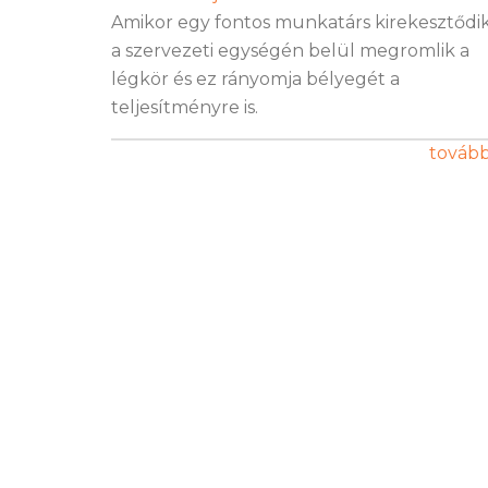
Amikor egy fontos munkatárs kirekesztődik
a szervezeti egységén belül megromlik a
légkör és ez rányomja bélyegét a
teljesítményre is.
továb