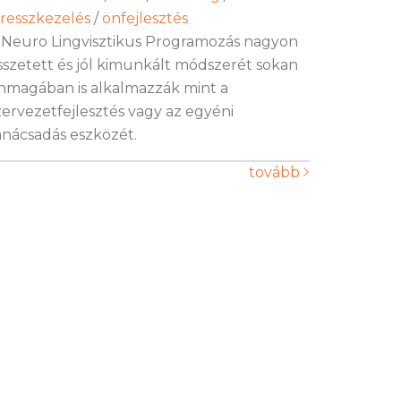
tresszkezelés
/
önfejlesztés
 Neuro Lingvisztikus Programozás nagyon
sszetett és jól kimunkált módszerét sokan
nmagában is alkalmazzák mint a
zervezetfejlesztés vagy az egyéni
anácsadás eszközét.
tovább