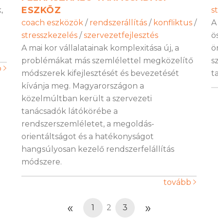
ESZKÖZ
,
s
coach eszközök
/
rendszerállítás
/
konfliktus
/
A
stresszkezelés
/
szervezetfejlesztés
ö
A mai kor vállalatainak komplexitása új, a
ö
problémákat más szemlélettel megközelítő
s
b
módszerek kifejlesztését és bevezetését
t
kívánja meg. Magyarországon a
közelmúltban került a szervezeti
tanácsadók látókörébe a
rendszerszemléletet, a megoldás-
orientáltságot és a hatékonyságot
hangsúlyosan kezelő rendszerfelállítás
módszere.
tovább
«
»
1
2
3