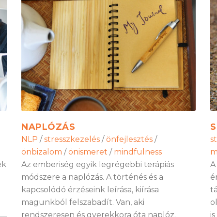
NAPLÓZÁS
S
NLP
/
stresszkezelés
/
önfejlesztés
/
s
önbizalom
/
önismeret
/
mindfulness
m
ek
Az emberiség egyik legrégebbi terápiás
A
módszere a naplózás. A történés és a
é
kapcsolódó érzéseink leírása, kiírása
t
magunkból felszabadít. Van, aki
o
rendszeresen és gyerekkora óta naplóz.
i