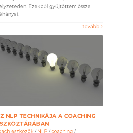
elyzeteden. Ezekből gyűjtöttem össze
éhányat.
tovább
Z NLP TECHNIKÁJA A COACHING
SZKÖZTÁRÁBAN
oach eszközök
/
NLP
/
coaching
/