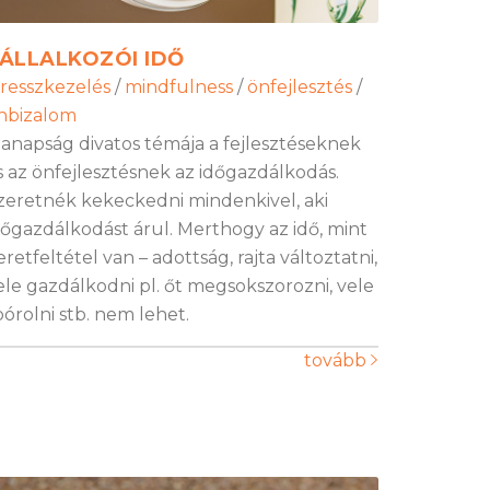
ÁLLALKOZÓI IDŐ
tresszkezelés
/
mindfulness
/
önfejlesztés
/
nbizalom
anapság divatos témája a fejlesztéseknek
s az önfejlesztésnek az időgazdálkodás.
zeretnék kekeckedni mindenkivel, aki
dőgazdálkodást árul. Merthogy az idő, mint
eretfeltétel van – adottság, rajta változtatni,
ele gazdálkodni pl. őt megsokszorozni, vele
pórolni stb. nem lehet.
tovább