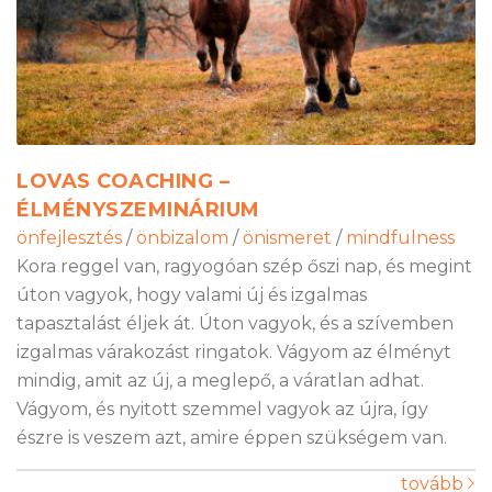
LOVAS COACHING –
ÉLMÉNYSZEMINÁRIUM
önfejlesztés
/
önbizalom
/
önismeret
/
mindfulness
Kora reggel van, ragyogóan szép őszi nap, és megint
úton vagyok, hogy valami új és izgalmas
tapasztalást éljek át. Úton vagyok, és a szívemben
izgalmas várakozást ringatok. Vágyom az élményt
mindig, amit az új, a meglepő, a váratlan adhat.
Vágyom, és nyitott szemmel vagyok az újra, így
észre is veszem azt, amire éppen szükségem van.
tovább