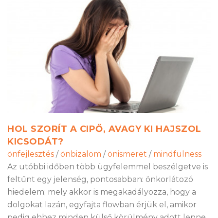
HOL SZORÍT A CIPŐ, AVAGY KI HAJSZOL
KICSODÁT?
önfejlesztés
/
önbizalom
/
önismeret
/
mindfulness
Az utóbbi időben több ügyfelemmel beszélgetve is
feltűnt egy jelenség, pontosabban: önkorlátozó
hiedelem; mely akkor is megakadályozza, hogy a
dolgokat lazán, egyfajta flowban érjük el, amikor
pedig ehhez minden külső körülmény adott lenne.