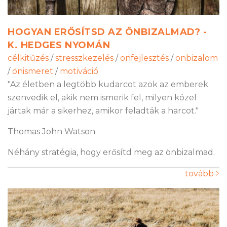
HOGYAN ERŐSÍTSD AZ ÖNBIZALMAD? -
K. HEDGES NYOMÁN
célkitűzés
/
stresszkezelés
/
önfejlesztés
/
önbizalom
/
önismeret
/
motiváció
"Az életben a legtöbb kudarcot azok az emberek
szenvedik el, akik nem ismerik fel, milyen közel
jártak már a sikerhez, amikor feladták a harcot."
Thomas John Watson
Néhány stratégia, hogy erősítd meg az önbizalmad.
tovább