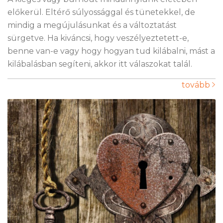
előkerül. Eltérő súlyossággal és tünetekkel, de
mindig a megújulásunkat és a változtatást
sürgetve. Ha kiváncsi, hogy veszélyeztetett-e,
benne van-e vagy hogy hogyan tud kilábalni, mást a
kilábalásban segíteni, akkor itt válaszokat talál.
tovább