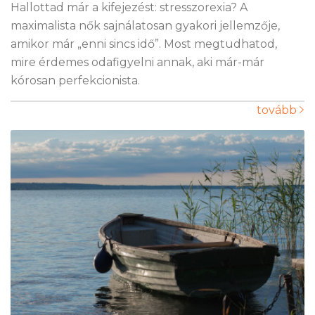
Hallottad már a kifejezést: stresszorexia? A
maximalista nők sajnálatosan gyakori jellemzője,
amikor már „enni sincs idő”. Most megtudhatod,
mire érdemes odafigyelni annak, aki már-már
kórosan perfekcionista.
tovább