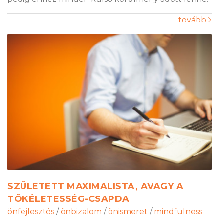
tovább
SZÜLETETT MAXIMALISTA, AVAGY A
TÖKÉLETESSÉG-CSAPDA
önfejlesztés
/
önbizalom
/
önismeret
/
mindfulness