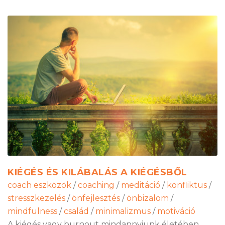
KIÉGÉS ÉS KILÁBALÁS A KIÉGÉSBŐL
coach eszközök
/
coaching
/
meditáció
/
konfliktus
/
stresszkezelés
/
önfejlesztés
/
önbizalom
/
mindfulness
/
család
/
minimalizmus
/
motiváció
A kiégés vagy burnout mindannyiunk életében