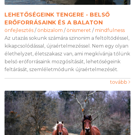
LEHETŐSÉGEINK TENGERE - BELSŐ
ERŐFORRÁSAINK ÉS A BALATON
önfejlesztés
/
önbizalom
/
önismeret
/
mindfulness
Az utazás sokunk számára szinonim a feltöltődéssel,
kikapcsolódással, újraértelmezéssel. Nem egy olyan
élethelyzet, életszakasz van, ami megkívánja tőlünk
belső erőforrásaink mozgósítását, lehetőségeink
feltárását, szemléletmódunk újraértelmezését.
tovább