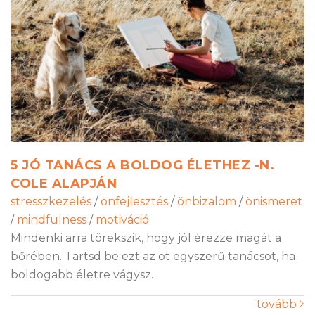
5 JÓ TANÁCS A BOLDOG ÉLETHEZ -N.
COLE ALAPJÁN
stresszkezelés
/
önfejlesztés
/
önbizalom
/
önismeret
/
mindfulness
/
motiváció
Mindenki arra törekszik, hogy jól érezze magát a
bőrében. Tartsd be ezt az öt egyszerű tanácsot, ha
boldogabb életre vágysz.
tovább