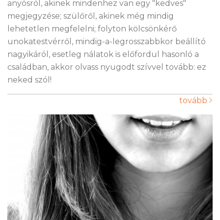
anyósról, akinek mindenhez van egy "kedves"
megjegyzése; szülőről, akinek még mindig
lehetetlen megfelelni; folyton kölcsönkérő
unokatestvérről, mindig-a-legrosszabbkor beállító
nagyikáról, esetleg nálatok is előfordul hasonló a
családban, akkor olvass nyugodt szívvel tovább: ez
neked szól!
tovább