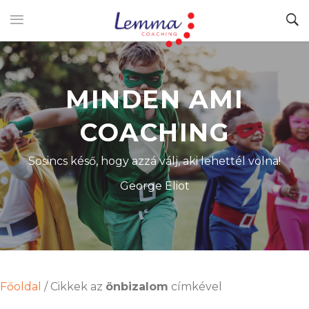
MINDEN AMI
COACHING
Sosincs késő, hogy azzá válj, aki lehettél volna!
George Eliot
Főoldal
/
Cikkek az
önbizalom
címkével