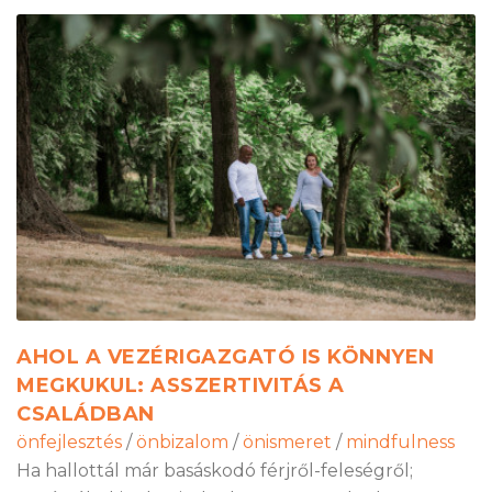
AHOL A VEZÉRIGAZGATÓ IS KÖNNYEN
MEGKUKUL: ASSZERTIVITÁS A
CSALÁDBAN
önfejlesztés
/
önbizalom
/
önismeret
/
mindfulness
Ha hallottál már basáskodó férjről-feleségről;