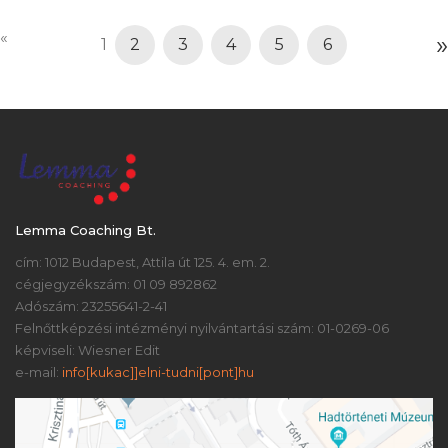
«
»
1
2
3
4
5
6
Lemma Coaching Bt.
cím: 1012 Budapest, Attila út 125. 4. em. 2.
cégjegyzékszám: 01 09 892862
Adószám: 23255641-2-41
Felnőttképzési intézményi nyilvántartási szám: 01-0269-06
képviseli: Wiesner Edit
e-mail:
info[kukac]]elni-tudni[pont]hu