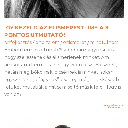
ÍGY KEZELD AZ ELISMERÉST: ÍME A 3
PONTOS ÚTMUTATÓ!
önfejlesztés
/
önbizalom
/
önismeret
/
mindfulness
Emberi természetünkből adódóan vágyunk arra,
hogy szeressenek és elismerjenek minket. Ám
amikor arra kerül a sor, hogy végre észrevesznek,
netán még bókolnak, dicsérnek is minket, sokan
egyszerűen „lefagynak”, esetleg még a tüskésebb
felüket mutatják a mit sem sejtő másik felé. Hogy is
van ez?
tovább