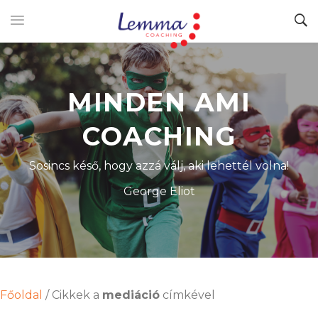
MINDEN AMI
COACHING
Sosincs késő, hogy azzá válj, aki lehettél volna!
George Eliot
Főoldal
/
Cikkek a
mediáció
címkével