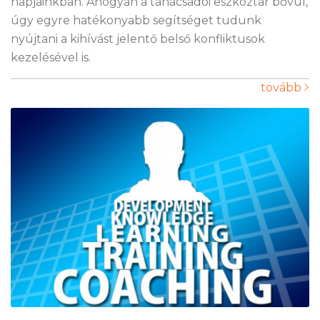
napjainkban. Ahogyan a tanácsadói eszköztár bővül,
úgy egyre hatékonyabb segítséget tudunk
nyújtani a kihívást jelentő belső konfliktusok
kezelésével is.
tovább