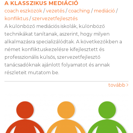
A KLASSZIKUS MEDIÁCIÓ
coach eszközök
/
vezetés
/
coaching
/
mediáció
/
konfliktus
/
szervezetfejlesztés
A különböző mediációs iskolák, különböző
technikákat tanítanak, aszerint, hogy milyen
alkalmazásra specializálódtak. A következőkben a
német konfliktuskezelésre kifejlesztett és
professzionális külsős, szervezetfejlesztő
tanácsadóknak ajánlott folyamatot és annak
részleteit mutatom be.
tovább