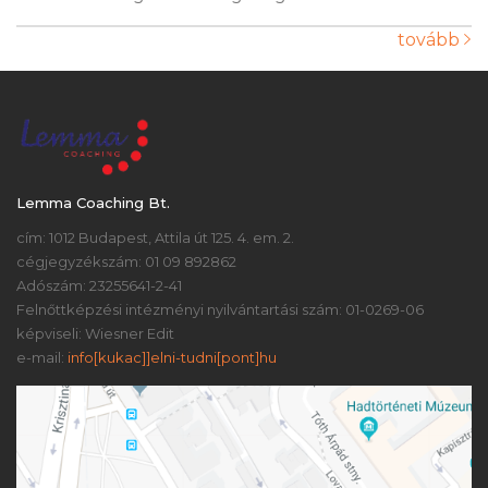
tovább
Lemma Coaching Bt.
cím: 1012 Budapest, Attila út 125. 4. em. 2.
cégjegyzékszám: 01 09 892862
Adószám: 23255641-2-41
Felnőttképzési intézményi nyilvántartási szám: 01-0269-06
képviseli: Wiesner Edit
e-mail:
info[kukac]]elni-tudni[pont]hu