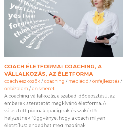
COACH ÉLETFORMA: COACHING, A
VÁLLALKOZÁS, AZ ÉLETFORMA
coach eszközök
/
coaching
/
mediáció
/
önfejlesztés
/
önbizalom
/
önismeret
A coaching vállalkozás, a szabad időbeosztású, az
emberek szeretetét megkívánó életforma. A
választott piacnak, iparágnak és szakértői
helyzetnek függvénye, hogy a coach milyen
életstílust engedhet meg magának.