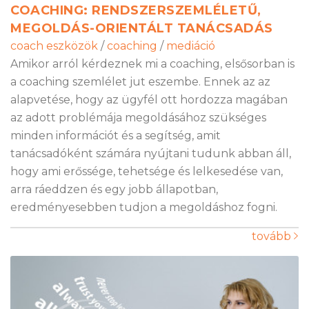
COACHING: RENDSZERSZEMLÉLETŰ,
MEGOLDÁS-ORIENTÁLT TANÁCSADÁS
coach eszközök
/
coaching
/
mediáció
Amikor arról kérdeznek mi a coaching, elsősorban is
a coaching szemlélet jut eszembe. Ennek az az
alapvetése, hogy az ügyfél ott hordozza magában
az adott problémája megoldásához szükséges
minden információt és a segítség, amit
tanácsadóként számára nyújtani tudunk abban áll,
hogy ami erőssége, tehetsége és lelkesedése van,
arra ráeddzen és egy jobb állapotban,
eredményesebben tudjon a megoldáshoz fogni.
tovább