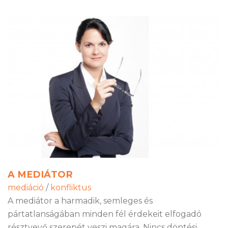
A MEDIÁTOR
mediáció
/
konfliktus
A mediátor a harmadik, semleges és
pártatlanságában minden fél érdekeit elfogadó
résztvevő szerepét veszi magára. Nincs döntési