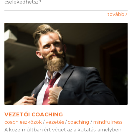
cselekedhetsz?
tovább
VEZETŐI COACHING
coach eszközök
/
vezetés
/
coaching
/
mindfulness
A közelmúltban ért véget az a kutatás, amelyben