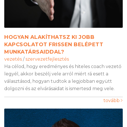
HOGYAN ALAKÍTHATSZ KI JOBB
KAPCSOLATOT FRISSEN BELÉPETT
MUNKATÁRSAIDDAL?
vezetés
/
szervezetfejlesztés
Ha célod, hogy eredményes és hiteles coach vezető
legyél, akkor beszélj vele arról miért rá esett a
választásod, hogyan tudtok a legjobban együtt
dolgozni és az elvárásaidat is ismertesd meg vele.
tovább