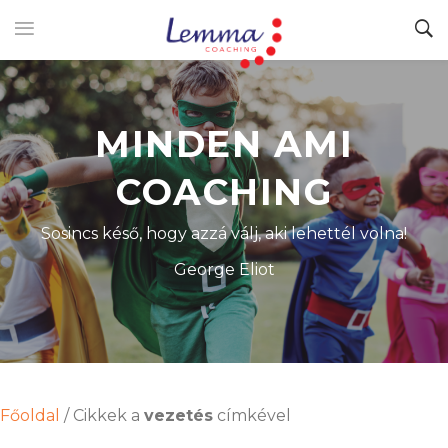
MINDEN AMI
COACHING
Sosincs késő, hogy azzá válj, aki lehettél volna!
George Eliot
Főoldal
/
Cikkek a
vezetés
címkével