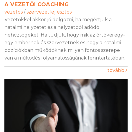
A VEZETŐI COACHING
vezetés
/
szervezetfejlesztés
Vezetőkkel akkor jó dolgozni, ha megértjük a
hatalmi helyzetet és a helyzetből adódó
nehézségeket. Ha tudjuk, hogy mik az értékei egy-
egy embernek és szervezetnek és hogy a hatalmi
pozíciókban működőknek milyen fontos szerepe
van a működés folyamatosságának fenntartásában.
tovább