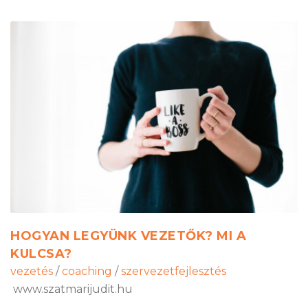
HOGYAN LEGYÜNK VEZETŐK? MI A
KULCSA?
vezetés
/
coaching
/
szervezetfejlesztés
www.szatmarijudit.hu