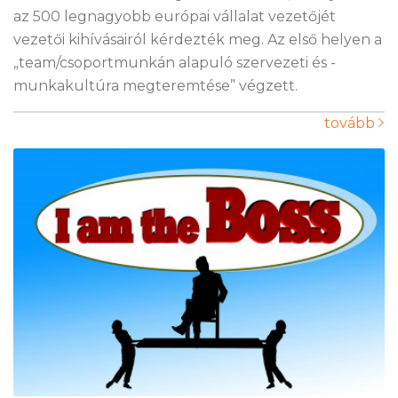
az 500 legnagyobb európai vállalat vezetőjét
vezetői kihívásairól kérdezték meg. Az első helyen a
„team/csoportmunkán alapuló szervezeti és -
munkakultúra megteremtése” végzett.
tovább