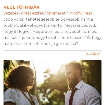
VEZETŐI HIBÁK
vezetés
/
önfejlesztés
/
önismeret
/
mindfulness
Jobb voltál, tehetségesebb és ügyesebb, mint a
többiek, akikkel együtt indultál. Megszenvedted,
hogy itt legyél. Megérdemled a helyedet. Ez most
már azt is jelenti, hogy te soha nem hibázol? És hogy
másoknak nem lehetnek jó gondolatai?
tovább