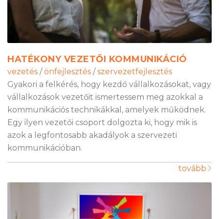
HATÉKONY VEZETŐI KOMMUNIKÁCIÓ
vezetés
/
önfejlesztés
/
szervezetfejlesztés
Gyakori a felkérés, hogy kezdő vállalkozásokat, vagy
vállalkozások vezetőit ismertessem meg azokkal a
kommunikációs technikákkal, amelyek működnek.
Egy ilyen vezetői csoport dolgozta ki, hogy mik is
azok a legfontosabb akadályok a szervezeti
kommunikációban.
tovább