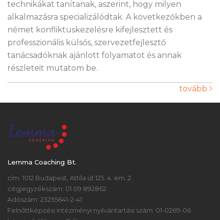
technikákat tanítanak, aszerint, hogy milyen
alkalmazásra specializálódtak. A következőkben a
német konfliktuskezelésre kifejlesztett és
professzionális külsős, szervezetfejlesztő
tanácsadóknak ajánlott folyamatot és annak
részleteit mutatom be.
tovább
Lemma Coaching Bt.
cím: 1012 Budapest, Attila út 125. 4. em. 2.
cégjegyzékszám: 01 09 892862
Adószám: 23255641-2-41
Felnőttképzési intézményi nyilvántartási szám: 01-0269-06