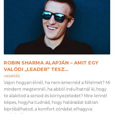
ROBIN SHARMA ALAPJÁN – AMIT EGY
VALÓDI „LEADER” TESZ…
vezetés
Vajon hogyan élnél, ha nem ismernéd a félelmet? Mi
mindent megtennél, ha abból indulhatnál ki, hogy
te alakítod a sorsod és környezetedet? Mire lennél
képes, hogyha tudnád, hogy határaidat bátran
kipróbálhatod, a komfort zónádat elhagyva