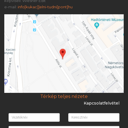
képviseli: Wiesner Edit
e-mail:
info[kukac]]elni-tudni[pont]hu
Térkép teljes nézete
Kapcsolatfelvétel