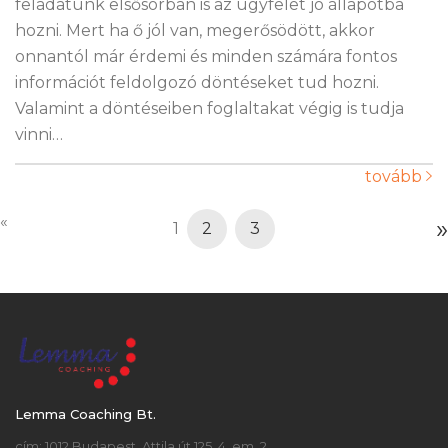
feladatunk elsősorban is az ügyfelet jó állapotba
hozni. Mert ha ő jól van, megerősödött, akkor
onnantól már érdemi és minden számára fontos
információt feldolgozó döntéseket tud hozni.
Valamint a döntéseiben foglaltakat végig is tudja
vinni…
tovább
«
»
1
2
3
Lemma Coaching Bt.
cím: 1012 Budapest, Attila út 125. 4. em. 2.