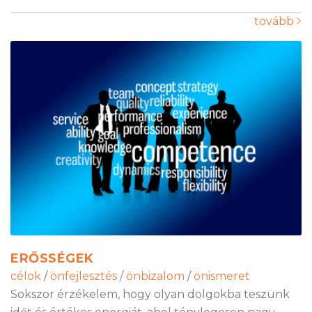
tovább
ERŐSSÉGEK
célok
/
önfejlesztés
/
önbizalom
/
önismeret
Sokszor érzékelem, hogy olyan dolgokba teszünk