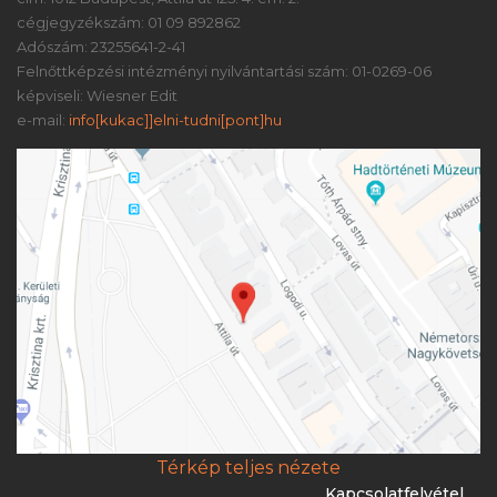
cégjegyzékszám: 01 09 892862
Adószám: 23255641-2-41
Felnőttképzési intézményi nyilvántartási szám: 01-0269-06
képviseli: Wiesner Edit
e-mail:
info[kukac]]elni-tudni[pont]hu
Térkép teljes nézete
Kapcsolatfelvétel