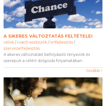
A SIKERES VÁLTOZTATÁS FELTÉTELEI
célok
/
coach eszközök
/
önfejlesztés
/
szervezetfejlesztés
A sikeres változtatást befolyásoló tényezők és
szerepük a célért dolgozás folyamatában.
tovább