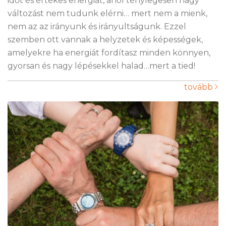
időt és értékes energiát, ahol ténylegesen nagy
változást nem tudunk elérni… mert nem a mienk,
nem az az irányunk és irányultságunk. Ezzel
szemben ott vannak a helyzetek és képességek,
amelyekre ha energiát fordítasz minden könnyen,
gyorsan és nagy lépésekkel halad…mert a tied!
tovább