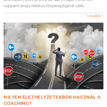
roppant erejű mitikus főszereplőjévé válik.
tovább
MILYEN ÉLETHELYZETEKBEN HASZNÁL A
COACHING?