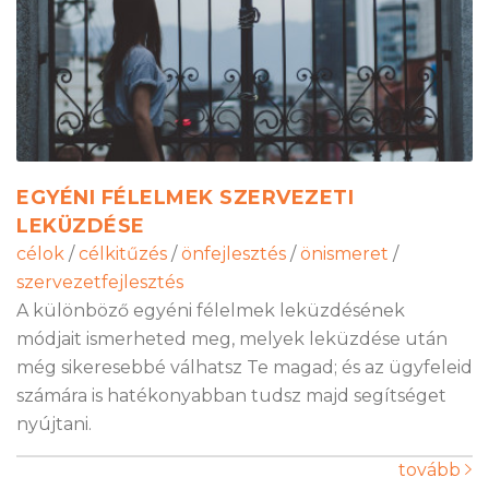
EGYÉNI FÉLELMEK SZERVEZETI
LEKÜZDÉSE
célok
/
célkitűzés
/
önfejlesztés
/
önismeret
/
szervezetfejlesztés
A különböző egyéni félelmek leküzdésének
módjait ismerheted meg, melyek leküzdése után
még sikeresebbé válhatsz Te magad; és az ügyfeleid
számára is hatékonyabban tudsz majd segítséget
nyújtani.
tovább