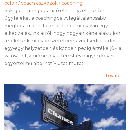
célok
/
coach eszközök
/
coaching
Sok gond, megoldandó élethelyzet hoz be
ügyfeleket a coachingba. A legáltalánosabb
megfogalmazás talán az lehet, hogy van egy
elképzelésünk arról, hogy hogyan kéne alakuljon
az életünk, hogyan szeretnénk viselkedni tudni
egy-egy helyzetben és közben pedig érzékeljük a
valóságot, ami komoly eltérést és nagyon kevés
egyértelmű alternatív utat mutat.
tovább