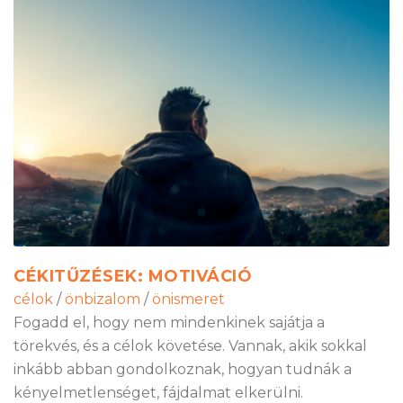
CÉKITŰZÉSEK: MOTIVÁCIÓ
célok
/
önbizalom
/
önismeret
Fogadd el, hogy nem mindenkinek sajátja a
törekvés, és a célok követése. Vannak, akik sokkal
inkább abban gondolkoznak, hogyan tudnák a
kényelmetlenséget, fájdalmat elkerülni.