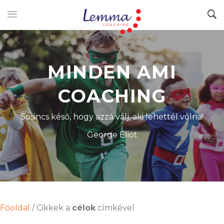
MINDEN AMI
COACHING
Sosincs késő, hogy azzá válj, aki lehettél volna!
George Eliot
Főoldal
/
Cikkek a
célok
címkével