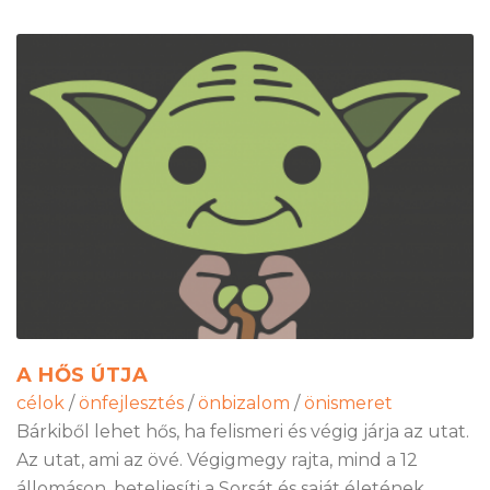
A HŐS ÚTJA
célok
/
önfejlesztés
/
önbizalom
/
önismeret
Bárkiből lehet hős, ha felismeri és végig járja az utat.
Az utat, ami az övé. Végigmegy rajta, mind a 12
állomáson, beteljesíti a Sorsát és saját életének