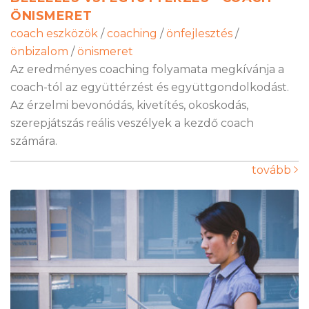
ÖNISMERET
coach eszközök
/
coaching
/
önfejlesztés
/
önbizalom
/
önismeret
Az eredményes coaching folyamata megkívánja a
coach-tól az együttérzést és együttgondolkodást.
Az érzelmi bevonódás, kivetítés, okoskodás,
szerepjátszás reális veszélyek a kezdő coach
számára.
tovább