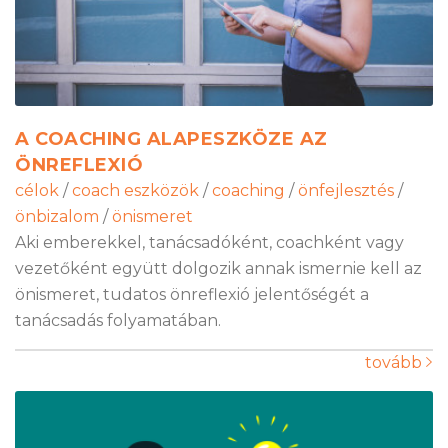
A COACHING ALAPESZKÖZE AZ
ÖNREFLEXIÓ
célok
/
coach eszközök
/
coaching
/
önfejlesztés
/
önbizalom
/
önismeret
Aki emberekkel, tanácsadóként, coachként vagy
vezetőként együtt dolgozik annak ismernie kell az
önismeret, tudatos önreflexió jelentőségét a
tanácsadás folyamatában.
tovább