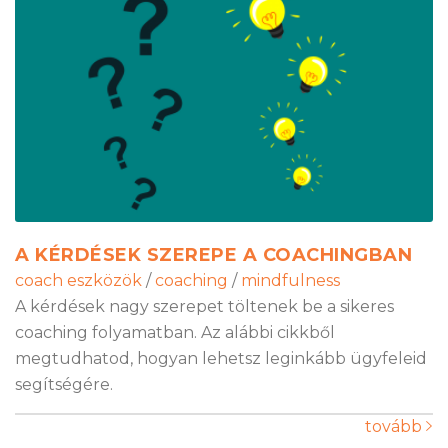
A KÉRDÉSEK SZEREPE A COACHINGBAN
coach eszközök
/
coaching
/
mindfulness
A kérdések nagy szerepet töltenek be a sikeres
coaching folyamatban. Az alábbi cikkből
megtudhatod, hogyan lehetsz leginkább ügyfeleid
segítségére.
tovább