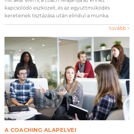
mit akar elérni, a coach felajánlja az ehhez
kapcsolódó eszközeit, és az együttműködés
kereteinek tisztázása után elindul a munka.
tovább
A COACHING ALAPELVEI