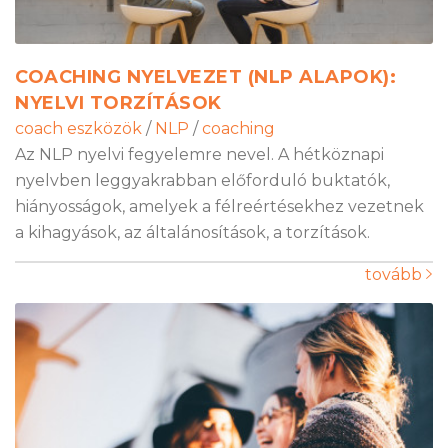
COACHING NYELVEZET (NLP ALAPOK):
NYELVI TORZÍTÁSOK
coach eszközök
/
NLP
/
coaching
Az NLP nyelvi fegyelemre nevel. A hétköznapi
nyelvben leggyakrabban előforduló buktatók,
hiányosságok, amelyek a félreértésekhez vezetnek
a kihagyások, az általánosítások, a torzítások.
tovább