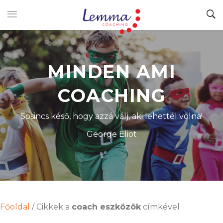
MINDEN AMI
COACHING
Sosincs késő, hogy azzá válj, aki lehettél volna!
George Eliot
Főoldal
/
Cikkek a
coach eszközök
címkével