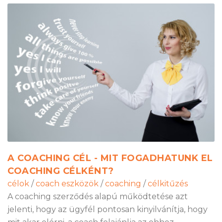
A COACHING CÉL - MIT FOGADHATUNK EL
COACHING CÉLKÉNT?
célok
/
coach eszközök
/
coaching
/
célkitűzés
A coaching szerződés alapú működtetése azt
jelenti, hogy az ügyfél pontosan kinyilvánítja, hogy