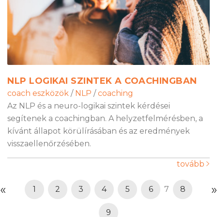
NLP LOGIKAI SZINTEK A COACHINGBAN
coach eszközök
/
NLP
/
coaching
Az NLP és a neuro-logikai szintek kérdései
segítenek a coachingban. A helyzetfelmérésben, a
kívánt állapot körülírásában és az eredmények
visszaellenőrzésében.
tovább
«
»
1
2
3
4
5
6
7
8
9