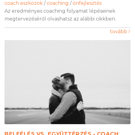
coach eszközök
/
coaching
/
önfejlesztés
Az eredményes coaching folyamat lépéseinek
megtervezéséről olvashatsz az alábbi cikkben.
tovább
BELEÉLÉS VS. EGYÜTTÉRZÉS - COACH