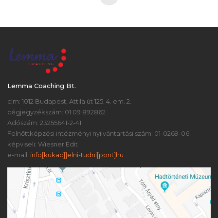
Lemma Coaching Bt.
cím: 1012 Budapest, Attila út 125. 4. em. 2.
cégjegyzékszám: 01 09 892862
Adószám: 23255641-2-41
Felnőttképzési intézményi nyilvántartási szám: 01-0269-06
képviseli: Wiesner Edit
e-mail:
info[kukac]]elni-tudni[pont]hu