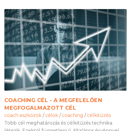
COACHING CÉL - A MEGFELELŐEN
MEGFOGALMAZOTT CÉL
coach eszközök
/
célok
/
coaching
/
célkitűzés
Több cél meghatározás és célkitűzés technika
létezik. Ezektől függetlenül, általános érvénnyel