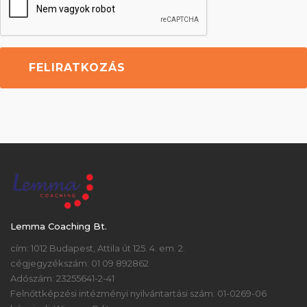
Lemma Coaching Bt.
cím: 1012 Budapest, Attila út 125. 4. em. 2.
cégjegyzékszám: 01 09 892862
Adószám: 23255641-2-41
Felnőttképzési intézményi nyilvántartási szám: 01-0269-06