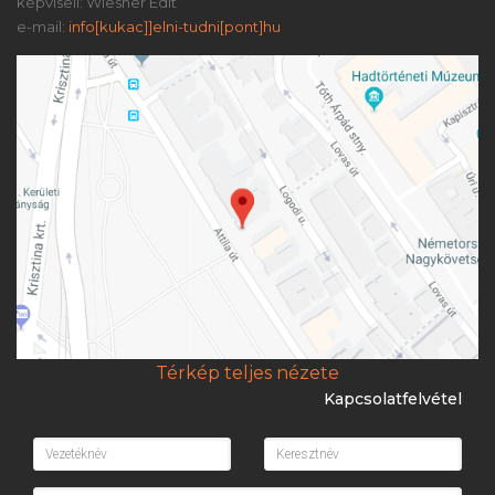
képviseli: Wiesner Edit
e-mail:
info[kukac]]elni-tudni[pont]hu
Térkép teljes nézete
Kapcsolatfelvétel