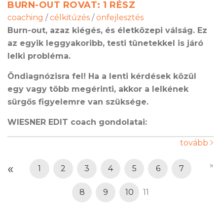
BURN-OUT ROVAT: 1 RÉSZ
coaching
/
célkitűzés
/
önfejlesztés
Burn-out, azaz kiégés, és életközepi válság. Ez
az egyik leggyakoribb, testi tünetekkel is járó
lelki probléma.
Ö
ndiagnózisra fel! Ha a lenti kérdések közül
egy vagy több megérinti, akkor a lelkének
sürgős figyelemre van szüksége.
WIESNER EDIT coach gondolatai:
tovább
»
«
1
2
3
4
5
6
7
8
9
10
11