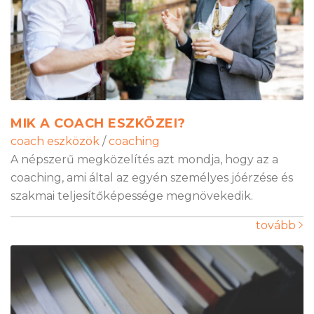
MIK A COACH ESZKÖZEI?
coach eszközök
/
coaching
A népszerű megközelítés azt mondja, hogy az a
coaching, ami által az egyén személyes jóérzése és
szakmai teljesítőképessége megnövekedik.
tovább