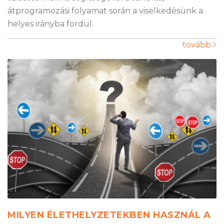
átprogramozási folyamat során a viselkedésünk a
helyes irányba fordul.
tovább
MILYEN ÉLETHELYZETEKBEN HASZNÁL A