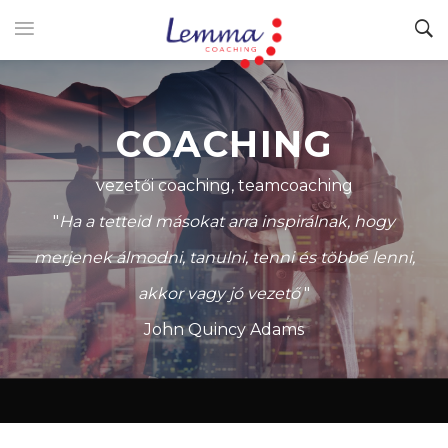
COACHING
vezetői coaching, teamcoaching
"
Ha a tetteid másokat arra inspirálnak, hogy
merjenek álmodni, tanulni, tenni és többé lenni,
akkor vagy jó vezető
"
John Quincy Adams