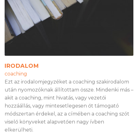
IRODALOM
coaching
Ezt az irodalomjegyzéket a coaching szakirodalom
után nyomozóknak állítottam össze. Mindenki más –
akit a coaching, mint hivatás, vagy vezetői
hozzáállás, vagy mintesetlegesen őt támogató
módszertan érdekel, az a címében a coaching szót
viselő könyveket alapvetően nagy ívben
elkerülheti.