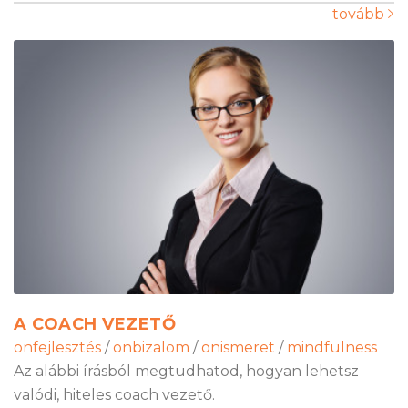
tovább
A COACH VEZETŐ
önfejlesztés
/
önbizalom
/
önismeret
/
mindfulness
Az alábbi írásból megtudhatod, hogyan lehetsz
valódi, hiteles coach vezető.