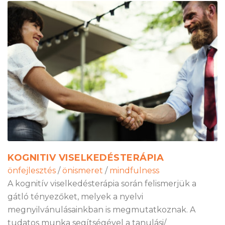
KOGNITIV VISELKEDÉSTERÁPIA
önfejlesztés
/
önismeret
/
mindfulness
A kognitív viselkedésterápia során felismerjük a
gátló tényezőket, melyek a nyelvi
megnyilvánulásainkban is megmutatkoznak. A
tudatos munka segítségével a tanulási/