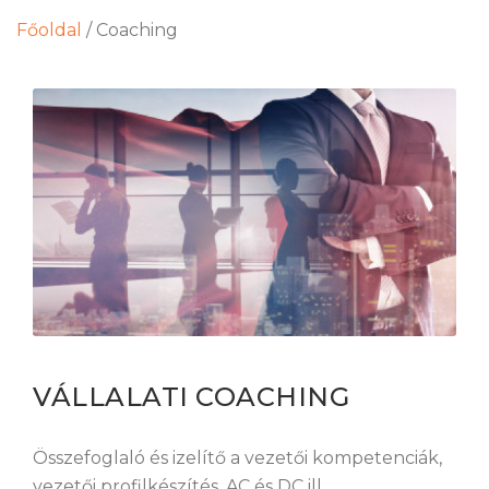
Főoldal
/
Coaching
VÁLLALATI COACHING
Összefoglaló és izelítő a vezetői kompetenciák,
vezetői profilkészítés, AC és DC ill.