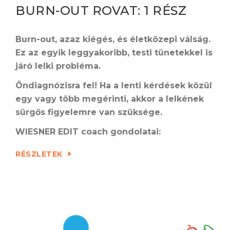
BURN-OUT ROVAT: 1 RÉSZ
Burn-out, azaz kiégés, és életközepi válság.
Ez az egyik leggyakoribb, testi tünetekkel is
járó lelki probléma.
Ö
ndiagnózisra fel! Ha a lenti kérdések közül
egy vagy több megérinti, akkor a lelkének
sürgős figyelemre van szüksége.
WIESNER EDIT coach gondolatai:
RÉSZLETEK