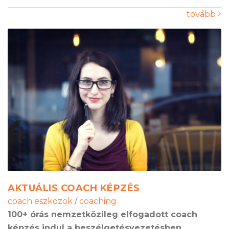
tovább
AKTUÁLIS COACH KÉPZÉS
coach eszközök
/
coaching
100+ órás nemzetközileg elfogadott coach
képzés indul a beszélgetésvezetésben,