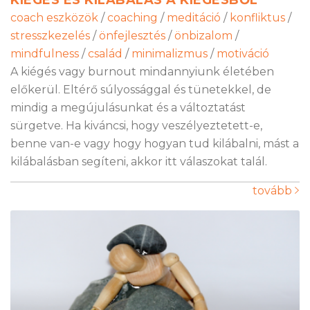
coach eszközök
/
coaching
/
meditáció
/
konfliktus
/
stresszkezelés
/
önfejlesztés
/
önbizalom
/
mindfulness
/
család
/
minimalizmus
/
motiváció
A kiégés vagy burnout mindannyiunk életében
előkerül. Eltérő súlyossággal és tünetekkel, de
mindig a megújulásunkat és a változtatást
sürgetve. Ha kiváncsi, hogy veszélyeztetett-e,
benne van-e vagy hogy hogyan tud kilábalni, mást a
kilábalásban segíteni, akkor itt válaszokat talál.
tovább