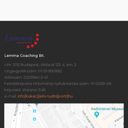
Lemma Coaching Bt.
cím: 1012 Budapest, Attila út 125. 4. em. 2.
cégjegyzékszám: 01 09 892862
Adószám: 23255641-2-41
Felnőttképzési intézményi nyilvántartási szám: 01-0269-06
képviseli: Wiesner Edit
e-mail:
info[kukac]]elni-tudni[pont]hu