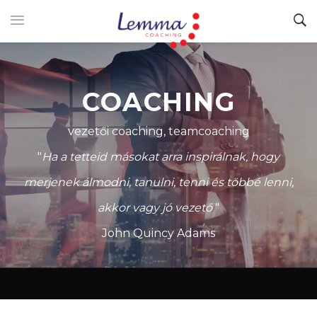
COACHING
vezetői coaching, teamcoaching
"
Ha a tetteid másokat arra inspirálnak, hogy
merjenek álmodni, tanulni, tenni és többé lenni,
akkor vagy jó vezető
"
John Quincy Adams