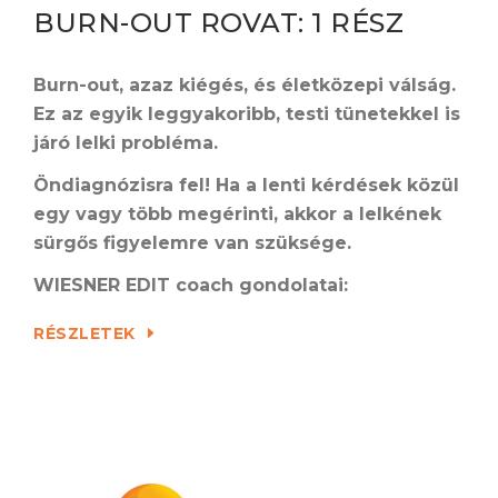
BURN-OUT ROVAT: 1 RÉSZ
Burn-out, azaz kiégés, és életközepi válság.
Ez az egyik leggyakoribb, testi tünetekkel is
járó lelki probléma.
Ö
ndiagnózisra fel! Ha a lenti kérdések közül
egy vagy több megérinti, akkor a lelkének
sürgős figyelemre van szüksége.
WIESNER EDIT coach gondolatai:
RÉSZLETEK