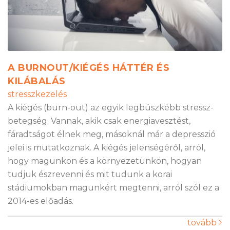
A BURNOUT/KIÉGÉS HÁTTÉR ÉS
KILÁBALÁS
stresszkezelés
A kiégés (burn-out) az egyik legbüszkébb stressz-
betegség. Vannak, akik csak energiavesztést,
fáradtságot élnek meg, másoknál már a depresszió
jelei is mutatkoznak. A kiégés jelenségéről, arról,
hogy magunkon és a környezetünkön, hogyan
tudjuk észrevenni és mit tudunk a korai
stádiumokban magunkért megtenni, arról szól ez a
2014-es előadás.
tovább