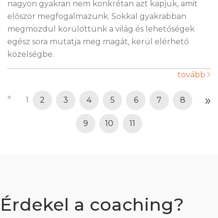
nagyon gyakran nem konkrétan azt kapjuk, amit
először megfogalmazunk. Sokkal gyakrabban
megmozdul körülöttünk a világ és lehetőségek
egész sora mutatja meg magát, kerül elérhető
közelségbe.
tovább
«
»
1
2
3
4
5
6
7
8
9
10
11
Érdekel a coaching?