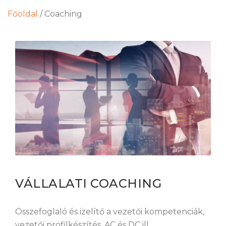
Főoldal
/
Coaching
VÁLLALATI COACHING
Összefoglaló és izelítő a vezetői kompetenciák,
vezetői profilkészítés, AC és DC ill.