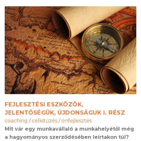
FEJLESZTÉSI ESZKÖZÖK,
JELENTŐSÉGÜK, ÚJDONSÁGUK I. RÉSZ
coaching
/
célkitűzés
/
önfejlesztés
Mit vár egy munkavállaló a munkahelyétől még
a hagyományos szerződésében leírtakon túl?