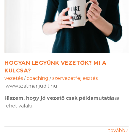
HOGYAN LEGYÜNK VEZETŐK? MI A
KULCSA?
vezetés
/
coaching
/
szervezetfejlesztés
www.szatmarijudit.hu
Hiszem, hogy jó vezető csak példamutatás
sal
lehet valaki.
tovább