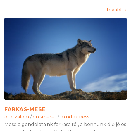
tovább
FARKAS-MESE
önbizalom
/
önismeret
/
mindfulness
Mese a gondolataink farkasairól, a bennünk élő jó és