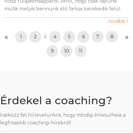
rossz tulajdonságokról. Arról, hogy csak rajtunk
múlik melyik bennünk élő farkas kerekedik felül.
tovább
«
»
1
2
3
4
5
6
7
8
9
10
11
Érdekel a coaching?
Iratkozz fel hírlevelünkre, hogy mindig értesülhess a
legfrissebb coaching-hírekről!