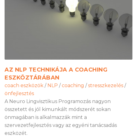
AZ NLP TECHNIKÁJA A COACHING
ESZKÖZTÁRÁBAN
coach eszközök
/
NLP
/
coaching
/
stresszkezelés
/
önfejlesztés
A Neuro Lingvisztikus Programozás nagyon
összetett és jól kimunkált módszerét sokan
önmagában is alkalmazzák mint a
szervezetfejlesztés vagy az egyéni tanácsadás
eszközét.