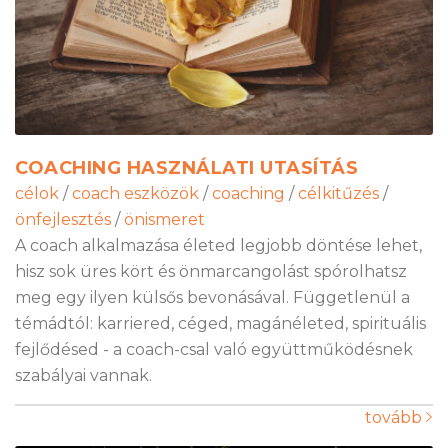
COACHING HASZNÁLATI UTASÍTÁS
célok
/
coach eszközök
/
coaching
/
célkitűzés
/
önfejlesztés
/
önismeret
A coach alkalmazása életed legjobb döntése lehet,
hisz sok üres kört és önmarcangolást spórolhatsz
meg egy ilyen külsős bevonásával. Függetlenül a
témádtól: karriered, céged, magánéleted, spirituális
fejlődésed - a coach-csal való együttműködésnek
szabályai vannak.
tovább