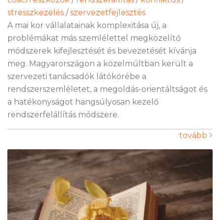
stresszkezelés
/
szervezetfejlesztés
A mai kor vállalatainak komplexitása új, a
problémákat más szemlélettel megközelítő
módszerek kifejlesztését és bevezetését kívánja
meg. Magyarországon a közelmúltban került a
szervezeti tanácsadók látókörébe a
rendszerszemléletet, a megoldás-orientáltságot és
a hatékonyságot hangsúlyosan kezelő
rendszerfelállítás módszere.
tovább