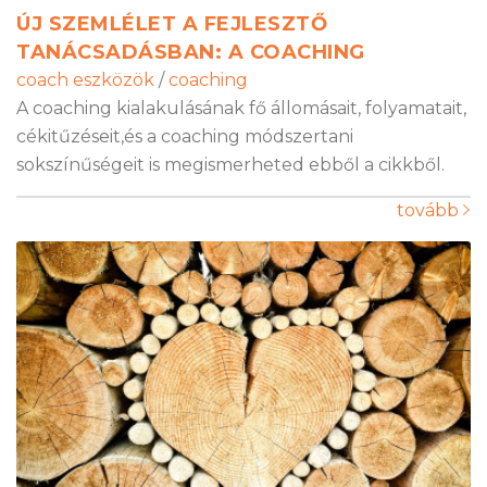
ÚJ SZEMLÉLET A FEJLESZTŐ
TANÁCSADÁSBAN: A COACHING
coach eszközök
/
coaching
A coaching kialakulásának fő állomásait, folyamatait,
cékitűzéseit,és a coaching módszertani
sokszínűségeit is megismerheted ebből a cikkből.
tovább