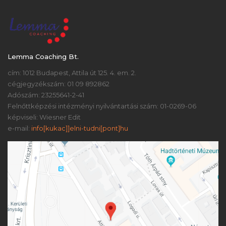
Lemma Coaching Bt.
cím: 1012 Budapest, Attila út 125. 4. em. 2.
cégjegyzékszám: 01 09 892862
Adószám: 23255641-2-41
Felnőttképzési intézményi nyilvántartási szám: 01-0269-06
képviseli: Wiesner Edit
e-mail:
info[kukac]]elni-tudni[pont]hu