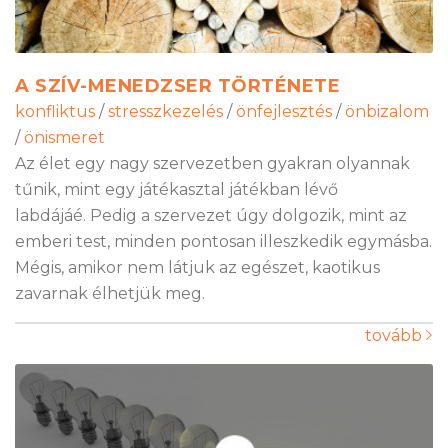
A SZÍV-MENEDZSER TÖRTÉNETE
konfliktus
/
stresszkezelés
/
önfejlesztés
/
önbizalom
/
önismeret
Az élet egy nagy szervezetben gyakran olyannak
tűnik, mint egy játékasztal játékban lévő
labdájáé. Pedig a szervezet úgy dolgozik, mint az
emberi test, minden pontosan illeszkedik egymásba.
Mégis, amikor nem látjuk az egészet, kaotikus
zavarnak élhetjük meg.
tovább