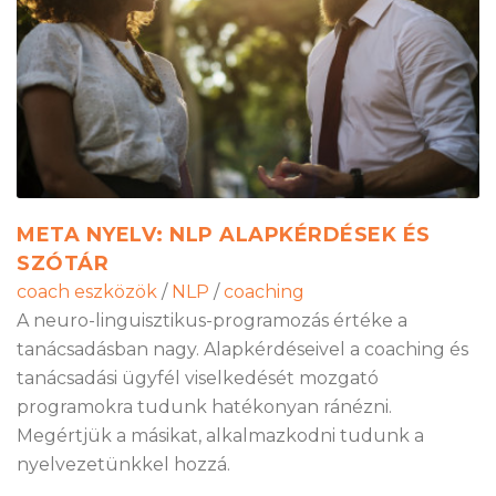
META NYELV: NLP ALAPKÉRDÉSEK ÉS
SZÓTÁR
coach eszközök
/
NLP
/
coaching
A neuro-linguisztikus-programozás értéke a
tanácsadásban nagy. Alapkérdéseivel a coaching és
tanácsadási ügyfél viselkedését mozgató
programokra tudunk hatékonyan ránézni.
Megértjük a másikat, alkalmazkodni tudunk a
nyelvezetünkkel hozzá.