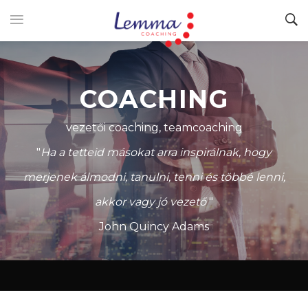
COACHING
vezetői coaching, teamcoaching
"
Ha a tetteid másokat arra inspirálnak, hogy
merjenek álmodni, tanulni, tenni és többé lenni,
akkor vagy jó vezető
"
John Quincy Adams