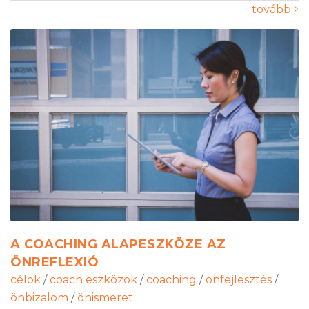
tovább
A COACHING ALAPESZKÖZE AZ
ÖNREFLEXIÓ
célok
/
coach eszközök
/
coaching
/
önfejlesztés
/
önbizalom
/
önismeret