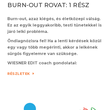
BURN-OUT ROVAT: 1 RÉSZ
Burn-out, azaz kiégés, és életközepi válság.
Ez az egyik leggyakoribb, testi tünetekkel is
járó lelki probléma.
Ö
ndiagnózisra fel! Ha a lenti kérdések közül
egy vagy több megérinti, akkor a lelkének
sürgős figyelemre van szüksége.
WIESNER EDIT coach gondolatai:
RÉSZLETEK