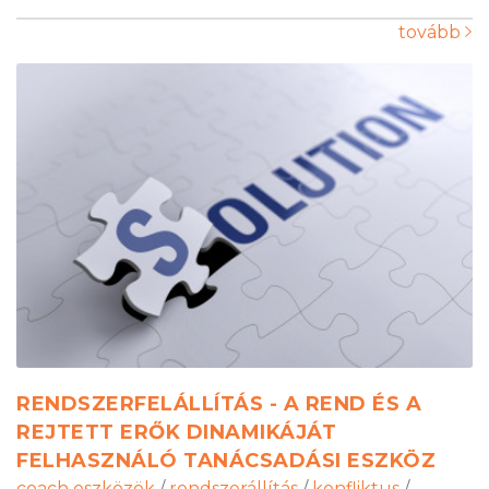
tovább
RENDSZERFELÁLLÍTÁS - A REND ÉS A
REJTETT ERŐK DINAMIKÁJÁT
FELHASZNÁLÓ TANÁCSADÁSI ESZKÖZ
coach eszközök
/
rendszerállítás
/
konfliktus
/