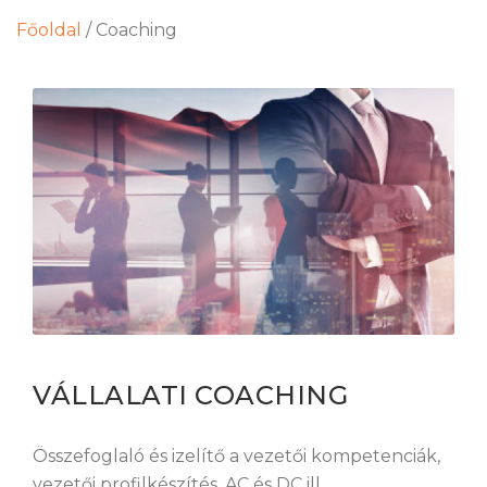
Főoldal
/
Coaching
VÁLLALATI COACHING
Összefoglaló és izelítő a vezetői kompetenciák,
vezetői profilkészítés, AC és DC ill.