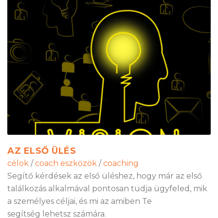
AZ ELSŐ ÜLÉS
célok
/
coach eszközök
/
coaching
Segítő kérdések az első üléshez, hogy már az első
találkozás alkalmával pontosan tudja ügyfeled, mik
a személyes céljai, és mi az amiben Te
segítség lehetsz számára.