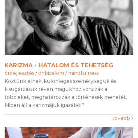
KARIZMA - HATALOM ÉS TEHETSÉG
önfejlesztés
/
önbizalom
/
mindfulness
Köztünk élnek, különleges személyiségük és
kisugárzásuk révén magukhoz vonzzák a
többieket, meghatározzák a történések menetét.
Miben áll a karizmájuk igazából?
tovább