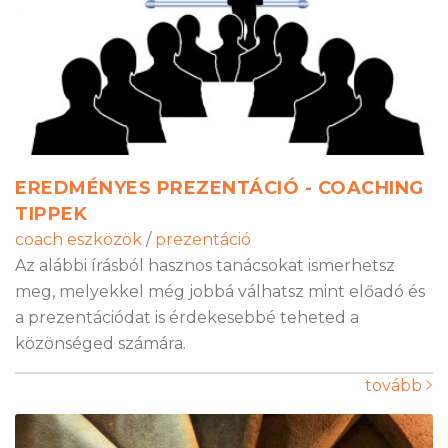
EREDMÉNYES PREZENTÁCIÓ - COACHING
TIPPEK
coach eszközök
/
prezentáció
Az alábbi írásból hasznos tanácsokat ismerhetsz
meg, melyekkel még jobbá válhatsz mint előadó és
a prezentációdat is érdekesebbé teheted a
közönséged számára.
tovább