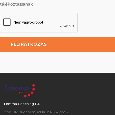
tájékoztassanak!
Lemma Coaching Bt.
cím: 1012 Budapest, Attila út 125. 4. em. 2.