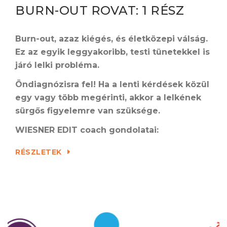
BURN-OUT ROVAT: 1 RÉSZ
Burn-out, azaz kiégés, és életközepi válság.
Ez az egyik leggyakoribb, testi tünetekkel is
járó lelki probléma.
Ö
ndiagnózisra fel! Ha a lenti kérdések közül
egy vagy több megérinti, akkor a lelkének
sürgős figyelemre van szüksége.
WIESNER EDIT coach gondolatai:
RÉSZLETEK