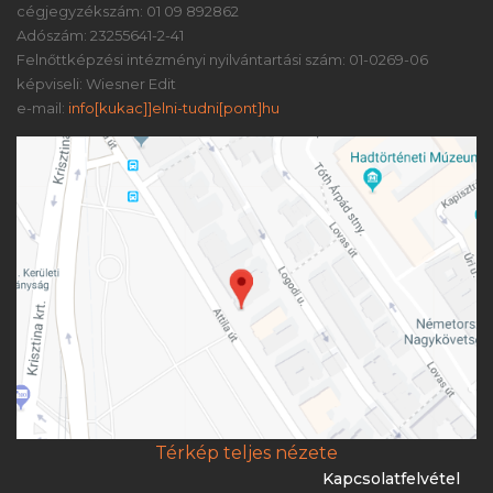
cégjegyzékszám: 01 09 892862
Adószám: 23255641-2-41
Felnőttképzési intézményi nyilvántartási szám: 01-0269-06
képviseli: Wiesner Edit
e-mail:
info[kukac]]elni-tudni[pont]hu
Térkép teljes nézete
Kapcsolatfelvétel