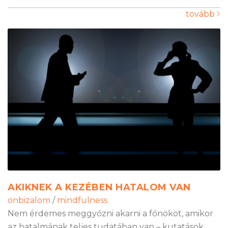
tovább
AKIKNEK A KEZÉBEN HATALOM VAN
önbizalom
/
mindfulness
Nem érdemes meggyőzni akarni a főnököt, amikor
az hatalmának teljes tudatában van – kutatások