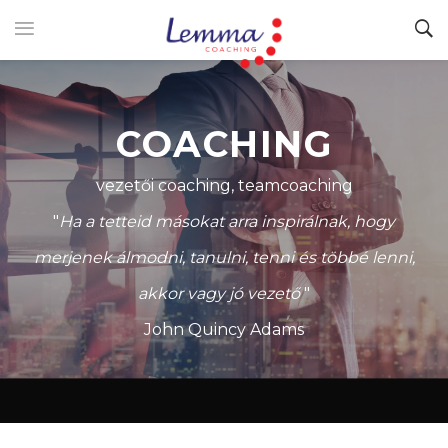
COACHING
vezetői coaching, teamcoaching
"
Ha a tetteid másokat arra inspirálnak, hogy
merjenek álmodni, tanulni, tenni és többé lenni,
akkor vagy jó vezető
"
John Quincy Adams