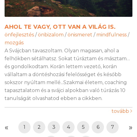
AHOL TE VAGY, OTT VAN A VILÁG IS.
önfejlesztés
/
önbizalom
/
önismeret
/
mindfulness
/
mozgás
A Svájcban tavaszoltam. Olyan magasan, ahol a
felhőkben sétálhatsz. Sokat túráztam és másztam…
és gondolkodtam. Korán lettem vezető, korán
vállaltam a döntéshozási felelősséget és később
sokszor nyúltam mellé...Szakmai életem, coaching
tapasztalatom és a svájci alpokban való túrázás 10
tanulságát olvashatod ebben a cikkben.
tovább
«
»
1
2
3
4
5
6
7