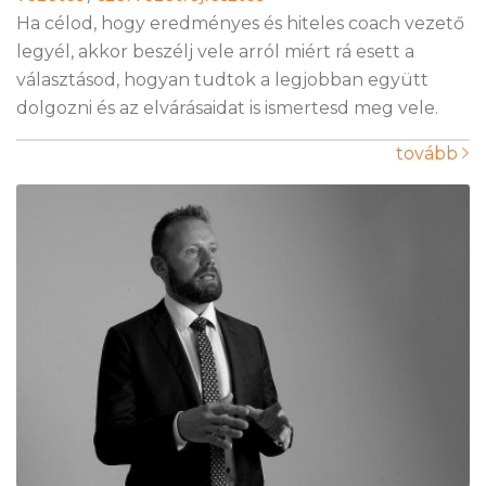
Ha célod, hogy eredményes és hiteles coach vezető
legyél, akkor beszélj vele arról miért rá esett a
választásod, hogyan tudtok a legjobban együtt
dolgozni és az elvárásaidat is ismertesd meg vele.
tovább