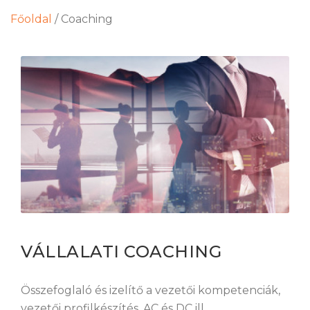
Főoldal
/
Coaching
VÁLLALATI COACHING
Összefoglaló és izelítő a vezetői kompetenciák,
vezetői profilkészítés, AC és DC ill.