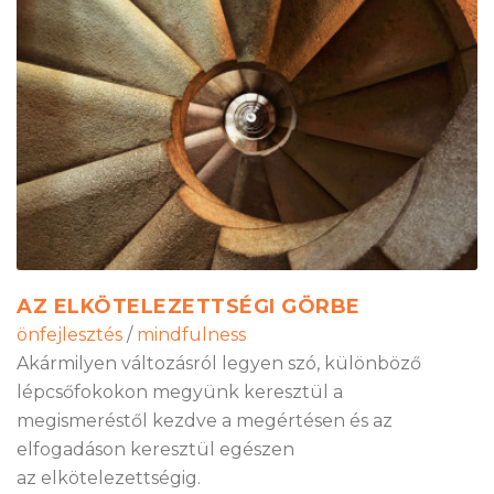
AZ ELKÖTELEZETTSÉGI GÖRBE
önfejlesztés
/
mindfulness
Akármilyen változásról legyen szó, különböző
lépcsőfokokon megyünk keresztül a
megismeréstől kezdve a megértésen és az
elfogadáson keresztül egészen
az elkötelezettségig.